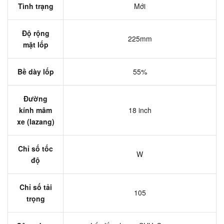
Tình trạng
Mới
Độ rộng
225mm
mặt lốp
Bề dày lốp
55%
Đường
kính mâm
18 inch
xe (lazang)
Chỉ số tốc
W
độ
Chỉ số tải
105
trọng