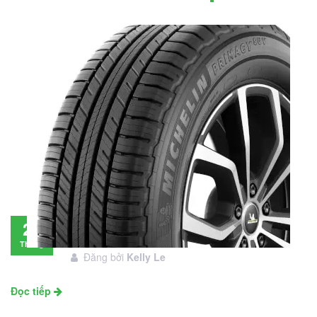
Đánh giá lốp Michelin Primacy SUV: Đáng
28
đầu tư không?
Tháng
Đăng bởi
Kelly Le
11
Đọc tiếp