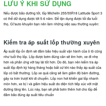
LƯU Ý KHI SỬ DỤNG
Nếu được bảo dưỡng tốt, lốp Michelin 255/55R18 Latitude Sport 3
có thể dử dụng được tới 5-6 năm. Để tận dụng được tối đa tuổi
thọ, G7auto khuyên bạn nên làm những việc sau thường xuyên:
Kiểm tra áp suất lốp thường xuyên
Áp suất lốp ổn định sẽ đảm bảo hiệu suất vận hành của ô tô cũng
như tuổi thọ lốp. Lốp được bơm đúng cân sẽ êm hơn, xe đi nhẹ
hơn và phản ứng với tay lái tốt hơn. Do đó, bạn nên kiểm tra áp
suất lốp định kỳ hàng tháng hoặc bất cứ khi nào thấy áp suất của
lốp có bất thường. Lốp xe quá căng sẽ làm giảm độ bám đường,
gây ra trơn trượt khi di chuyển. Lốp non hơi khiến gai lốp nhanh
mòn hơn, xe bị ì và giảm hiệu suất do diện tích tiếp xúc với mặt
đường tăng lên. Lúc này, bạn sẽ phải bơm thêm hơi cho lốp để
đảm bảo đúng áp suất tiêu chuẩn