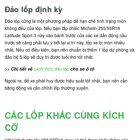
Đảo lốp định kỳ
Đảo lốp cũng là một phương pháp để hạn chế tình trạng mòn
không đều của lốp. Nếu bạn lắp chiếc Michelin 255/55R18
Latitude Sport 3 này vào bánh trước của các xe dẫn động cầu
trước sẽ càng phải lưu ý bởi tại vị trí này, lốp xe bị mòn nhiều
nhất. Nếu có điều kiện, bạn nên chuẩn bị thêm 1 lốp dự phòng và
đảo hệ 5 lốp sẽ duy trì được tuổi tho tốt nhất.
>> Chi tiết về
cách thức đảo lốp
cho xe ô tô
Ngoài ra, để xe phát huy được hiệu suất tốt nhất, bạn nên cân
bằng động và căn chỉnh lốp thường xuyên.
CÁC LỐP KHÁC CÙNG KÍCH
CỠ
Với kích thước lốp 255/55R18, bạn có thể tham khảo thêm các