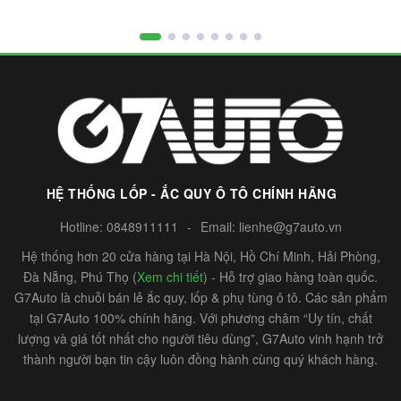
HỆ THỐNG LỐP - ẮC QUY Ô TÔ CHÍNH HÃNG
Hotline:
0848911111
-
Email:
lienhe@g7auto.vn
Hệ thống hơn 20 cửa hàng tại Hà Nội, Hồ Chí Minh, Hải Phòng,
Đà Nẵng, Phú Thọ (
Xem chi tiết
) - Hỗ trợ giao hàng toàn quốc.
G7Auto là chuỗi bán lẻ ắc quy, lốp & phụ tùng ô tô. Các sản phẩm
tại G7Auto 100% chính hãng. Với phương châm “Uy tín, chất
lượng và giá tốt nhất cho người tiêu dùng”, G7Auto vinh hạnh trở
thành người bạn tin cậy luôn đồng hành cùng quý khách hàng.