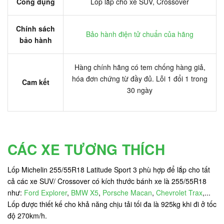
Công dụng
Lốp lắp cho xe SUV, Crossover
Chính sách
Bảo hành điện tử chuẩn của hãng
bảo hành
Hàng chính hãng có tem chống hàng giả,
hóa đơn chứng từ đầy đủ. Lỗi 1 đổi 1 trong
Cam kết
30 ngày
CÁC XE TƯƠNG THÍCH
Lốp Michelin 255/55R18 Latitude Sport 3 phù hợp để lắp cho tất
cả các xe SUV/ Crossover có kích thước bánh xe là 255/55R18
như:
Ford Explorer
,
BMW X5
,
Porsche Macan
,
Chevrolet Trax
,...
Lốp được thiết kế cho khả năng chịu tải tối đa là 925kg khi đi ở tốc
độ 270km/h.