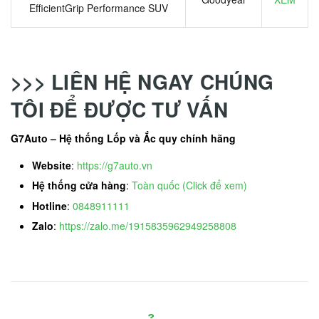
EfficientGrip Performance SUV
>>> LIÊN HỆ NGAY CHÚNG
TÔI ĐỂ ĐƯỢC TƯ VẤN
G7Auto – Hệ thống Lốp và Ắc quy chính hãng
Website
:
https://g7auto.vn
Hệ thống cửa hàng
:
Toàn quốc (Click để xem)
Hotline
:
0848911111
Zalo
:
https://zalo.me/1915835962949258808