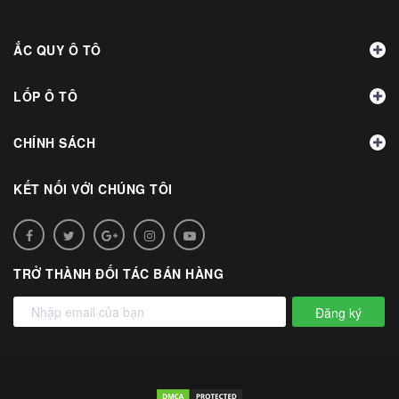
ẮC QUY Ô TÔ
LỐP Ô TÔ
CHÍNH SÁCH
KẾT NỐI VỚI CHÚNG TÔI
TRỞ THÀNH ĐỐI TÁC BÁN HÀNG
Đăng ký