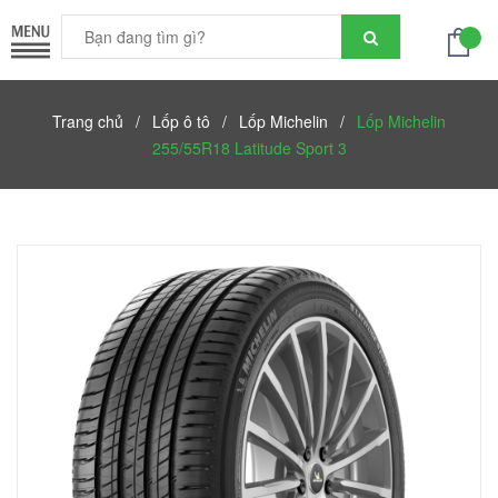
Trang chủ
/
Lốp ô tô
/
Lốp Michelin
/
Lốp Michelin
255/55R18 Latitude Sport 3