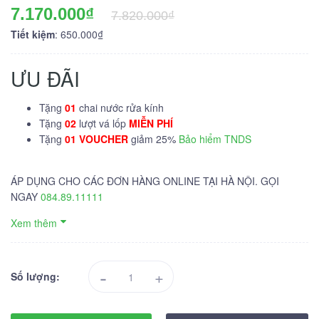
7.170.000₫
7.820.000₫
Tiết kiệm
: 650.000₫
ƯU ĐÃI
Tặng
01
chai nước rửa kính
Tặng
02
lượt vá lốp
MIỄN PHÍ
Tặng
01 VOUCHER
giảm 25%
Bảo hiểm TNDS
ÁP DỤNG CHO CÁC ĐƠN HÀNG ONLINE TẠI HÀ NỘI. GỌI
NGAY
084.89.11111
Xem thêm
-
+
Số lượng: