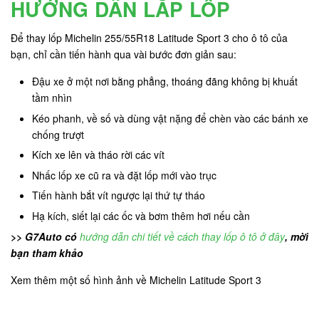
HƯỚNG DẪN LẮP LỐP
Để thay lốp Michelin 255/55R18 Latitude Sport 3 cho ô tô của
bạn, chỉ cần tiến hành qua vài bước đơn giản sau:
Đậu xe ở một nơi bằng phẳng, thoáng đãng không bị khuất
tầm nhìn
Kéo phanh, về số và dùng vật nặng để chèn vào các bánh xe
chống trượt
Kích xe lên và tháo rời các vít
Nhấc lốp xe cũ ra và đặt lốp mới vào trục
Tiến hành bắt vít ngược lại thứ tự tháo
Hạ kích, siết lại các ốc và bơm thêm hơi nếu cần
>> G7Auto có
hướng dẫn chi tiết về cách thay lốp ô tô ở đây
, mời
bạn tham khảo
Xem thêm một số hình ảnh về Michelin Latitude Sport 3