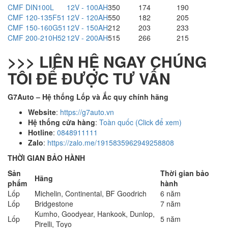
CMF DIN100L
12V - 100AH
350
174
190
CMF 120-135F51
12V - 120AH
550
182
205
CMF 150-160G51
12V - 150AH
212
203
233
CMF 200-210H52
12V - 200AH
515
266
215
>>> LIÊN HỆ NGAY CHÚNG
TÔI ĐỂ ĐƯỢC TƯ VẤN
G7Auto – Hệ thống Lốp và Ắc quy chính hãng
Website
:
https://g7auto.vn
Hệ thống cửa hàng
:
Toàn quốc (Click để xem)
Hotline
:
0848911111
Zalo
:
https://zalo.me/1915835962949258808
THỜI GIAN BẢO HÀNH
Sản
Thời gian bảo
Hãng
phẩm
hành
Lốp
Michelin, Continental, BF Goodrich
6 năm
Lốp
Bridgestone
7 năm
Kumho, Goodyear, Hankook, Dunlop,
Lốp
5 năm
Pirelli, Toyo