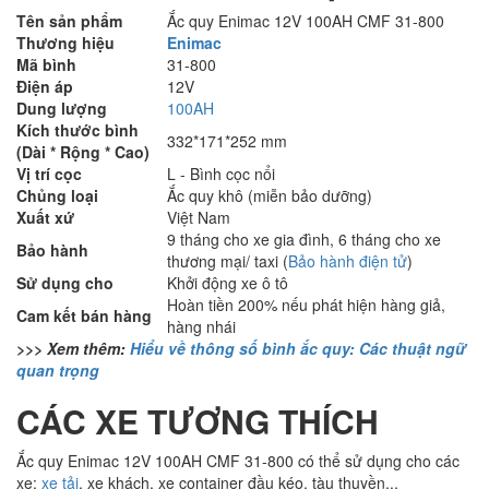
Tên sản phẩm
Ắc quy Enimac 12V 100AH CMF 31-800
Thương hiệu
Enimac
Mã bình
31-800
Điện áp
12V
Dung lượng
100AH
Kích thước bình
332*171*252 mm
(Dài * Rộng * Cao)
Vị trí cọc
L - Bình cọc nổi
Chủng loại
Ắc quy khô (miễn bảo dưỡng)
Xuất xứ
Việt Nam
9 tháng cho xe gia đình, 6 tháng cho xe
Bảo hành
thương mại/ taxi (
Bảo hành điện tử
)
Sử dụng cho
Khởi động xe ô tô
Hoàn tiền 200% nếu phát hiện hàng giả,
Cam kết bán hàng
hàng nhái
>>> Xem thêm:
Hiểu về thông số bình ắc quy: Các thuật ngữ
quan trọng
CÁC XE TƯƠNG THÍCH
Ắc quy Enimac 12V 100AH CMF 31-800 có thể sử dụng cho các
xe:
xe tải
, xe khách, xe container đầu kéo, tàu thuyền,..