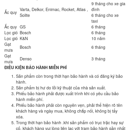
9 tháng cho xe gia
Varta, Delkor, Enimac, Rocket, Atlas ,
đình
Ắc quy
Solite
6 tháng cho xe
taxi
Ắc quy
GS
6 tháng
Lọc gió
Bosch
6 tháng
Lọc gió
K&N
10 năm
Gạt
Bosch
6 tháng
mưa
Gạt
Denso
3 tháng
mưa
ĐIỀU KIỆN BẢO HÀNH MIỄN PHÍ
Sản phẩm còn trong thời hạn bảo hành và có đăng ký bảo
hành.
Sản phẩm bị hư do lỗi kỹ thuật của nhà sản xuất.
Phiếu bảo hành phải được xuất trình khi có yêu cầu bảo
hành miễn phí.
Phiếu bảo hành phải còn nguyên vẹn, phải thể hiện rõ tên
khách hàng và ngày mua, không chắp nối, không bị tẩy
xóa.
Trong thời hạn bảo hành .khi sản phẩm có trục trặc hay sự
cố, khách hàng vui lòng liên lạc với trạm bảo hành gần nhất