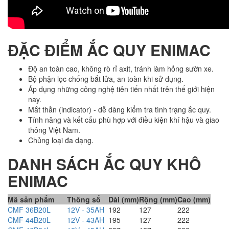
ĐẶC ĐIỂM ẮC QUY ENIMAC
Độ an toàn cao, không rò rỉ axit, tránh làm hỏng sườn xe.
Bộ phận lọc chống bắt lửa, an toàn khi sử dụng.
Áp dụng những công nghệ tiên tiến nhất trên thế giới hiện
nay.
Mắt thần (indicator) - dễ dàng kiểm tra tình trạng ắc quy.
Tính năng và kết cấu phù hợp với điều kiện khí hậu và giao
thông Việt Nam.
Chủng loại đa dạng.
DANH SÁCH ẮC QUY KHÔ
ENIMAC
Mã sản phẩm
Thông số
Dài (mm)
Rộng (mm)
Cao (mm)
CMF 36B20L
12V - 35AH
192
127
222
CMF 44B20L
12V - 43AH
195
127
222