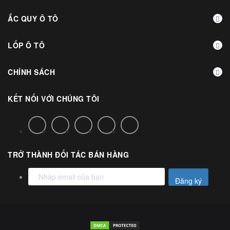
ẮC QUY Ô TÔ
LỐP Ô TÔ
CHÍNH SÁCH
KẾT NỐI VỚI CHÚNG TÔI
TRỞ THÀNH ĐỐI TÁC BÁN HÀNG
Đăng ký