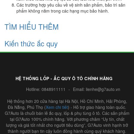
Các trường hợp yêu cầu về vệ sinh sản phẩm, bảo trì sản
phẩm không nằm trong các hạng mục bảo hành.
TÌM HIỂU THÊM
Kiến thức ắc quy
HỆ THỐNG LỐP - ẮC QUY Ô TÔ CHÍNH HÃNG
Hotline:
0848911111
-
Email:
lienhe@g7auto.vn
Hệ thống hơn 20 cửa hàng tại Hà Nội, Hồ Chí Minh, Hải Phòng,
Đà Nẵng, Phú Thọ (
Xem chi tiết
) - Hỗ trợ giao hàng toàn quốc.
G7Auto là chuỗi bán lẻ ắc quy, lốp & phụ tùng ô tô. Các sản phẩm
tại G7Auto 100% chính hãng. Với phương châm “Uy tín, chất
lượng và giá tốt nhất cho người tiêu dùng”, G7Auto vinh hạnh trở
thành người bạn tin cậy luôn đồng hành cùng quý khách hàng.