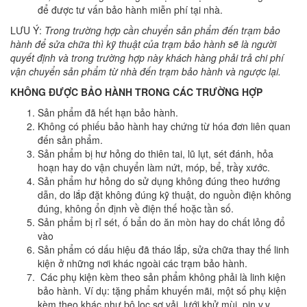
để được tư vấn bảo hành miễn phí tại nhà.
LƯU Ý:
Trong trường hợp cần chuyển sản phẩm đến trạm bảo
hành để sửa chữa thì kỹ thuật của trạm bảo hành sẽ là người
quyết định và trong trường hợp này khách hàng phải trả chi phí
vận chuyển sản phẩm từ nhà đến trạm bảo hành và ngược lại.
KHÔNG ĐƯỢC BẢO HÀNH TRONG CÁC TRƯỜNG HỢP
Sản phẩm đã hết hạn bảo hành.
Không có phiếu bảo hành hay chứng từ hóa đơn liên quan
đến sản phẩm.
Sản phẩm bị hư hỏng do thiên tai, lũ lụt, sét đánh, hỏa
hoạn hay do vận chuyển làm nứt, móp, bể, trầy xước.
Sản phẩm hư hỏng do sử dụng không đúng theo hướng
dẫn, do lắp đặt không đúng kỹ thuật, do nguồn điện không
đúng, không ổn định về điện thế hoặc tần số.
Sản phẩm bị rỉ sét, ố bẩn do ăn mòn hay do chất lỏng đổ
vào
Sản phẩm có dấu hiệu đã tháo lắp, sửa chữa thay thế linh
kiện ở những nơi khác ngoài các trạm bảo hành.
Các phụ kiện kèm theo sản phẩm không phải là linh kiện
bảo hành. Ví dụ: tặng phẩm khuyến mãi, một số phụ kiện
kèm theo khác như bộ lọc sơ vải, lưới khử mùi, pin v.v…