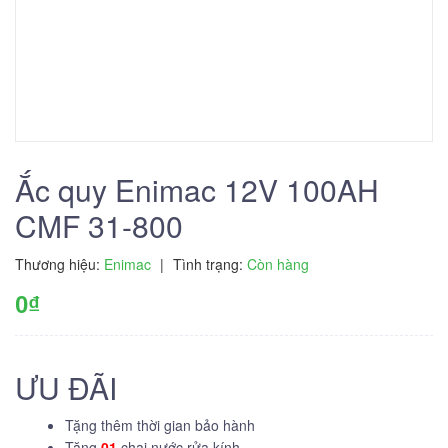
Ắc quy Enimac 12V 100AH
CMF 31-800
Thương hiệu:
Enimac
|
Tình trạng:
Còn hàng
0₫
ƯU ĐÃI
Tặng thêm thời gian bảo hành
Tặng
01
chai nước rửa kính