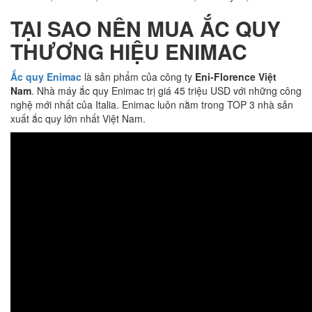
TẠI SAO NÊN MUA ẮC QUY
THƯƠNG HIỆU ENIMAC
Ắc quy Enimac
là sản phẩm của công ty
Eni-Florence Việt
Nam
. Nhà máy ắc quy Enimac trị giá 45 triệu USD với những công
nghệ mới nhất của Italia. Enimac luôn nằm trong TOP 3 nhà sản
xuất ắc quy lớn nhất Việt Nam.