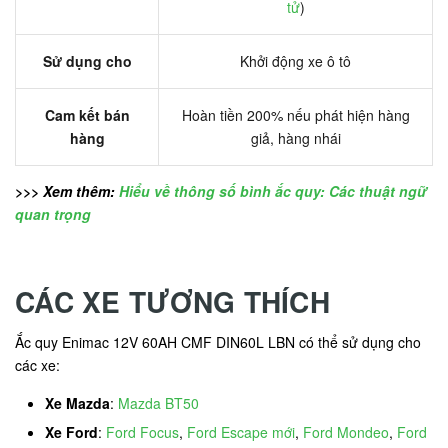
tử
)
Sử dụng cho
Khởi động xe ô tô
Cam kết bán
Hoàn tiền 200% nếu phát hiện hàng
hàng
giả, hàng nhái
>>> Xem thêm:
Hiểu về thông số bình ắc quy: Các thuật ngữ
quan trọng
CÁC XE TƯƠNG THÍCH
Ắc quy Enimac 12V 60AH CMF DIN60L LBN có thể sử dụng cho
các xe:
Xe Mazda
:
Mazda BT50
Xe Ford
:
Ford Focus
,
Ford Escape mới
,
Ford Mondeo
,
Ford