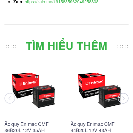
Zalo
:
https://zalo.me/1915835962949258808
TÌM HIỂU THÊM
Ắc quy Enimac CMF
Ắc quy Enimac CMF
36B20L 12V 35AH
44B20L 12V 43AH