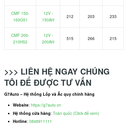
CMF 150-
12V -
212
203
233
160G51
150AH
CMF 200-
12V -
515
266
215
210H52
200AH
>>> LIÊN HỆ NGAY CHÚNG
TÔI ĐỂ ĐƯỢC TƯ VẤN
G7Auto – Hệ thống Lốp và Ắc quy chính hãng
Website
:
https://g7auto.vn
Hệ thống cửa hàng
:
Toàn quốc (Click để xem)
Hotline
:
0848911111