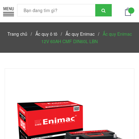
Trang chủ
/
Ắc quy ô tô
/
Ắc quy Enimac
/
Ắc quy Enimac
12V 60AH CMF DIN60L LBN