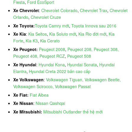
Fiesta
,
Ford EcoSport
Xe Chevrolet
:
Chevrolet Colorado
,
Chevrolet Trax
,
Chevrolet
Orlando
,
Chevrolet Cruze
Xe Toyota:
Toyota Camry mới
,
Toyota Innova sau 2016
Xe Kia
:
Kia Seltos
,
Kia Soluto mới
,
Kia Rio đời mới
,
Kia
Forte
,
Kia K3
,
Kia Cerato
Xe Peugeot:
Peugeot 2008
,
Peugeot 208, Peugeot 308,
Peugeot 408, Peugeot RCZ
,
Peugeot 508
Xe Hyundai
:
Hyundai Kona
,
Hyundai Sonata
,
Hyundai
Elantra
,
Hyundai Creta 2022 bản cao cấp
Xe Volkswagen
:
Volkswagen Tiguan, Volkswagen Beetle,
Volkswagen Scirocco, Volkswagen Passat
Xe Fiat:
Fiat Albea
Xe Nissan
:
Nissan Qashqai
Xe Mitsubishi:
Mitsubishi Outlander thế hệ mới