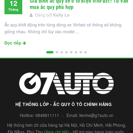
Giá bình ắc quy xe ô tô điện VinFast? Tư vấn
12
mua ắc quy phù hợp
Tháng
Đăng bởi
Kelly Le
12
Ắc quy khởi động trên từng dòng xe Vinfast có thông số không
giống nhau. Không chỉ tùy vào model ...
Đọc tiếp
HỆ THỐNG LỐP - ẮC QUY Ô TÔ CHÍNH HÃNG
Hotline:
0848911111
-
Email:
lienhe@g7auto.vn
Hệ thống hơn 20 cửa hàng tại Hà Nội, Hồ Chí Minh, Hải Phòng,
Đà Nẵng, Phú Thọ (
Xem chi tiết
) - Hỗ trợ giao hàng toàn quốc.