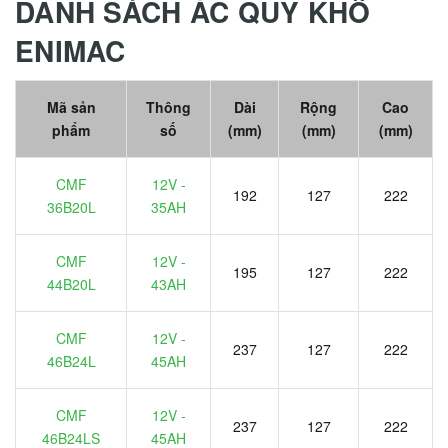
DANH SÁCH ẮC QUY KHÔ
ENIMAC
Mã sản
Thông
Dài
Rộng
Cao
phẩm
số
(mm)
(mm)
(mm)
CMF
12V -
192
127
222
36B20L
35AH
CMF
12V -
195
127
222
44B20L
43AH
CMF
12V -
237
127
222
46B24L
45AH
CMF
12V -
237
127
222
46B24LS
45AH