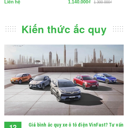
Liên hệ
1.140.000₫
1.300.000₫
Kiến thức ắc quy
Giá bình ắc quy xe ô tô điện VinFast? Tư vấn
12