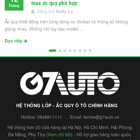
mua ắc quy phù hợp
Tháng
Đăng bởi
Kelly Le
12
Ắc quy khởi động trên từng dòng xe Vinfast có thông số không
giống nhau. Không chỉ tùy vào model ...
Đọc tiếp
HỆ THỐNG LỐP - ẮC QUY Ô TÔ CHÍNH HÃNG
Hotline:
0848911111
-
Email:
lienhe@g7auto.vn
Hệ thống hơn 20 cửa hàng tại Hà Nội, Hồ Chí Minh, Hải Phòng,
Đà Nẵng, Phú Thọ (
Xem chi tiết
) - Hỗ trợ giao hàng toàn quốc.