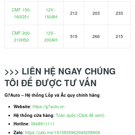
CMF 150-
12V -
212
203
233
160G51
150AH
CMF 200-
12V -
515
266
215
210H52
200AH
>>> LIÊN HỆ NGAY CHÚNG
TÔI ĐỂ ĐƯỢC TƯ VẤN
G7Auto – Hệ thống Lốp và Ắc quy chính hãng
Website
:
https://g7auto.vn
Hệ thống cửa hàng
:
Toàn quốc (Click để xem)
Hotline
:
0848911111
Zalo
:
https://zalo.me/1915835962949258808