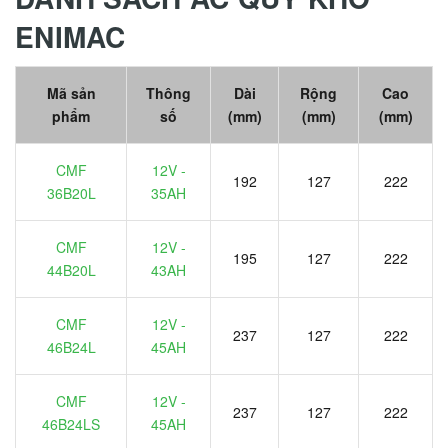
ENIMAC
Mã sản
Thông
Dài
Rộng
Cao
phẩm
số
(mm)
(mm)
(mm)
CMF
12V -
192
127
222
36B20L
35AH
CMF
12V -
195
127
222
44B20L
43AH
CMF
12V -
237
127
222
46B24L
45AH
CMF
12V -
237
127
222
46B24LS
45AH