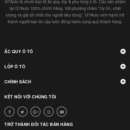
G7Auto là chuỗi bán lẻ ắc quy, lốp & phụ tùng ô tô. Các sản phẩm
tại G7Auto 100% chính hãng. Với phương châm “Uy tín, chất
lượng và giá tốt nhất cho người tiêu dùng”, G7Auto vinh hạnh trở
thành người bạn tin cậy luôn đồng hành cùng quý khách hàng.
ẮC QUY Ô TÔ
LỐP Ô TÔ
CHÍNH SÁCH
KẾT NỐI VỚI CHÚNG TÔI
TRỞ THÀNH ĐỐI TÁC BÁN HÀNG