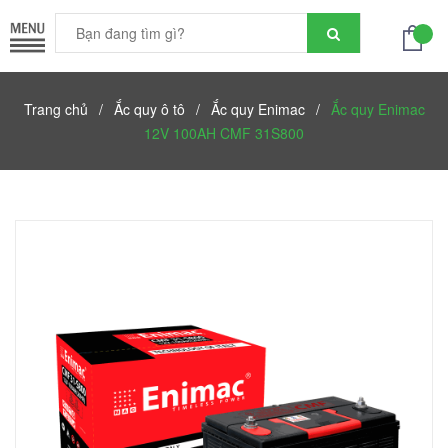
Trang chủ
/
Ắc quy ô tô
/
Ắc quy Enimac
/
Ắc quy Enimac
12V 100AH CMF 31S800