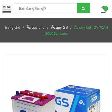
Trang chủ
/
Ắc quy ô tô
/
Ắc quy GS
/
Ắc quy GS 12V 70AH
80D26L nước