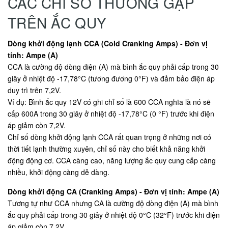
CÁC CHỈ SỐ THƯỜNG GẶP
TRÊN ẮC QUY
Dòng khởi động lạnh CCA (Cold Cranking Amps) - Đơn vị
tính: Ampe (A)
CCA là cường độ dòng điện (A) mà bình ắc quy phải cấp trong 30
giây ở nhiệt độ -17,78°C (tương đương 0°F) và đảm bảo điện áp
duy trì trên 7,2V.
Ví dụ: Bình ắc quy 12V có ghi chỉ số là 600 CCA nghĩa là nó sẽ
cấp 600A trong 30 giây ở nhiệt độ -17,78°C (0 °F) trước khi điện
áp giảm còn 7,2V.
Chỉ số dòng khởi động lạnh CCA rất quan trọng ở những nơi có
thời tiết lạnh thường xuyên, chỉ số này cho biết khả năng khởi
động động cơ. CCA càng cao, năng lượng ắc quy cung cấp càng
nhiều, khởi động càng dễ dàng.
Dòng khởi động CA (Cranking Amps) - Đơn vị tính: Ampe (A)
Tương tự như CCA nhưng CA là cường độ dòng điện (A) mà bình
ắc quy phải cấp trong 30 giây ở nhiệt độ 0°C (32°F) trước khi điện
áp giảm còn 7,2V.