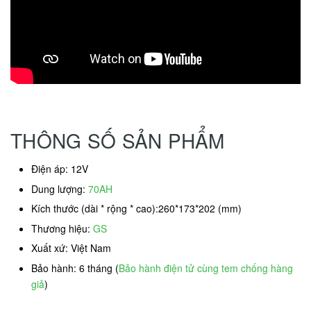
THÔNG SỐ SẢN PHẨM
Điện áp: 12V
Dung lượng:
70AH
Kích thước (dài * rộng * cao):260*173*202 (mm)
Thương hiệu:
GS
Xuất xứ: Việt Nam
Bảo hành: 6 tháng (
Bảo hành điện tử cùng tem chống hàng
giả
)