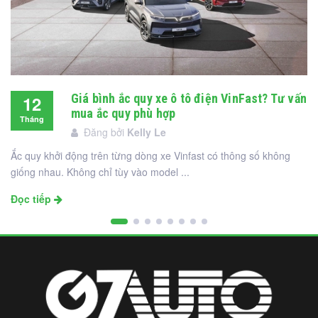
Giá bình ắc quy xe ô tô điện VinFast? Tư vấn
12
mua ắc quy phù hợp
Tháng
Đăng bởi
Kelly Le
12
Ắc quy khởi động trên từng dòng xe Vinfast có thông số không
giống nhau. Không chỉ tùy vào model ...
Đọc tiếp