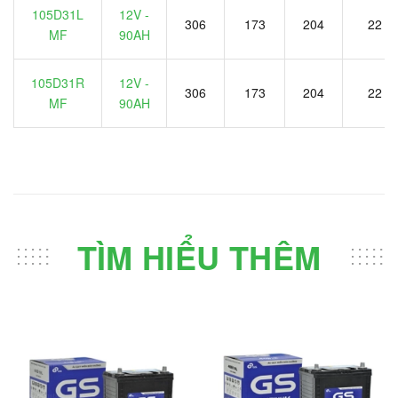
105D31L
12V -
306
173
204
22
MF
90AH
105D31R
12V -
306
173
204
22
MF
90AH
TÌM HIỂU THÊM