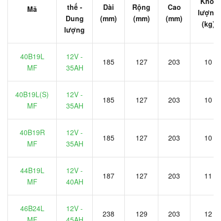
Khối
thế -
Dài
Rộng
Cao
Mã
lượng
Dung
(mm)
(mm)
(mm)
(kg)
lượng
40B19L
12V -
185
127
203
10
MF
35AH
40B19L(S)
12V -
185
127
203
10
MF
35AH
40B19R
12V -
185
127
203
10
MF
35AH
44B19L
12V -
187
127
203
11
MF
40AH
46B24L
12V -
238
129
203
12
MF
45AH