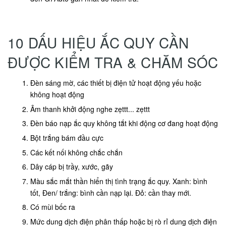
10 DẤU HIỆU ẮC QUY CẦN
ĐƯỢC KIỂM TRA & CHĂM SÓC
Đèn sáng mờ, các thiết bị điện tử hoạt động yếu hoặc
không hoạt động
Âm thanh khởi động nghe zẹttt... zẹttt
Đèn báo nạp ắc quy không tắt khi động cơ đang hoạt động
Bột trắng bám đầu cực
Các kết nối không chắc chắn
Dây cáp bị trầy, xước, gãy
Màu sắc mắt thần hiển thị tình trạng ắc quy. Xanh: bình
tốt, Đen/ trắng: bình cần nạp lại. Đỏ: cần thay mới.
Có mùi bốc ra
Mức dung dịch điện phân thấp hoặc bị rò rỉ dung dịch điện