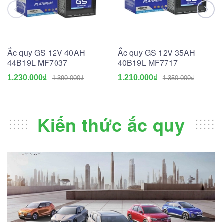
Ắc quy GS 12V 40AH
Ắc quy GS 12V 35AH
44B19L MF7037
40B19L MF7717
1.230.000₫
1.210.000₫
1.390.000₫
1.350.000₫
Kiến thức ắc quy