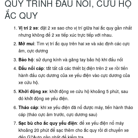
QUY TRÌNH ĐẤU NỐI, CỨU HỘ
ẮC QUY
Vị trí 2 xe
: đặt 2 xe sao cho vị trí giữa hai ắc quy gần nhất
nhưng không để 2 xe tiếp xúc trực tiếp với nhau.
Mở mui
: Tìm vị trí ắc quy trên hai xe và xác định các cực
âm, cực dương
Bảo hộ
: sử dụng kính và găng tay bảo hộ khi đấu nối
Đấu nối cáp
: tắt tất cả các thiết bị điện trên 2 xe rồi tiến
hành đấu cực dương của xe yếu điện vào cực dương của
xe cứu hộ.
Khởi động xe
: khởi động xe cứu hộ khoảng 5 phút, sau
đó khởi động xe yếu điện.
Tháo cáp
: khi xe yếu điện đã nổ được máy, tiến hành tháo
cáp (tháo cực âm trước, cực dương sau)
Sạc bù cho ắc quy yếu điện
: để xe yếu điện nổ máy
khoảng 20 phút để sạc thêm cho ắc quy rồi di chuyển xe
đến G7Auto gần nhất để kiểm tra.