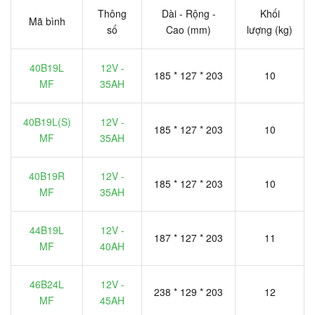
Thông
Dài - Rộng -
Khối
Mã bình
số
Cao (mm)
lượng (kg)
40B19L
12V -
185 * 127 * 203
10
MF
35AH
40B19L(S)
12V -
185 * 127 * 203
10
MF
35AH
40B19R
12V -
185 * 127 * 203
10
MF
35AH
44B19L
12V -
187 * 127 * 203
11
MF
40AH
46B24L
12V -
238 * 129 * 203
12
MF
45AH