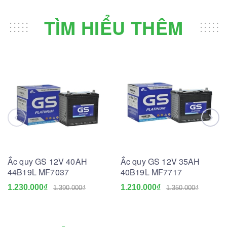
TÌM HIỂU THÊM
Ắc quy GS 12V 40AH
Ắc quy GS 12V 35AH
44B19L MF7037
40B19L MF7717
1.230.000₫
1.210.000₫
1.390.000₫
1.350.000₫