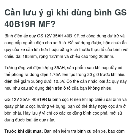
Cần lưu ý gì khi dùng bình GS
40B19R MF?
Bình điện ắc quy GS 12V 35AH 40B19R có công dụng dự trữ và
cung cấp nguồn điện cho xe ô tô. Để sử dụng được, hộc chứa ắc
quy của xe cần lớn hơn hoặc bằng kích thước thực tế của bình với
chiều dài 185mm, rộng 127mm và chiều cao tổng 203mm.
Tương ứng với điện lượng 35AH, sản phẩm sau khi nạp đầy có
thể phóng ra dòng điện 1.75A liên tục trong 20 giờ trước khi hiệu
điện thế giảm xuống dưới 10.5V. Có thể cân nhắc loại ắc quy này
nếu nhu cầu sử dụng điện trên ô tô của bạn không nhiều.
GS 12V 35AH 40B19R là bình cọc R nên khi áp chiều dài bình và
quay phần 2 cọc hướng về bụng, bạn có thể thấy ngay cọc âm ở
bên phải. Hãy lưu ý vì chỉ có các xe dùng bình cọc phải mới sử
dụng được loại ắc quy này.
Trước khi đặt mua:
Bạn nên kiểm tra bình cũ trên xe, bao gồm