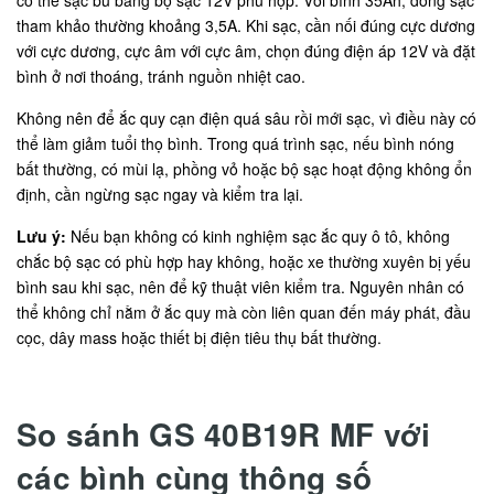
tham khảo thường khoảng 3,5A. Khi sạc, cần nối đúng cực dương
với cực dương, cực âm với cực âm, chọn đúng điện áp 12V và đặt
bình ở nơi thoáng, tránh nguồn nhiệt cao.
Không nên để ắc quy cạn điện quá sâu rồi mới sạc, vì điều này có
thể làm giảm tuổi thọ bình. Trong quá trình sạc, nếu bình nóng
bất thường, có mùi lạ, phồng vỏ hoặc bộ sạc hoạt động không ổn
định, cần ngừng sạc ngay và kiểm tra lại.
Lưu ý:
Nếu bạn không có kinh nghiệm sạc ắc quy ô tô, không
chắc bộ sạc có phù hợp hay không, hoặc xe thường xuyên bị yếu
bình sau khi sạc, nên để kỹ thuật viên kiểm tra. Nguyên nhân có
thể không chỉ nằm ở ắc quy mà còn liên quan đến máy phát, đầu
cọc, dây mass hoặc thiết bị điện tiêu thụ bất thường.
So sánh GS 40B19R MF với
các bình cùng thông số