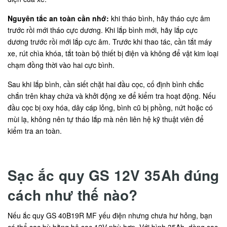
Nguyên tắc an toàn cần nhớ:
khi tháo bình, hãy tháo cực âm
trước rồi mới tháo cực dương. Khi lắp bình mới, hãy lắp cực
dương trước rồi mới lắp cực âm. Trước khi thao tác, cần tắt máy
xe, rút chìa khóa, tắt toàn bộ thiết bị điện và không để vật kim loại
chạm đồng thời vào hai cực bình.
Sau khi lắp bình, cần siết chặt hai đầu cọc, cố định bình chắc
chắn trên khay chứa và khởi động xe để kiểm tra hoạt động. Nếu
đầu cọc bị oxy hóa, dây cáp lỏng, bình cũ bị phồng, nứt hoặc có
mùi lạ, không nên tự tháo lắp mà nên liên hệ kỹ thuật viên để
kiểm tra an toàn.
Sạc ắc quy GS 12V 35Ah đúng
cách như thế nào?
Nếu ắc quy GS 40B19R MF yếu điện nhưng chưa hư hỏng, bạn
có thể sạc bù bằng bộ sạc 12V phù hợp. Với bình 35Ah, dòng sạc