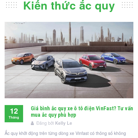
Kiến thức ắc quy
Giá bình ắc quy xe ô tô điện VinFast? Tư vấn
12
mua ắc quy phù hợp
Tháng
Đăng bởi
Kelly Le
12
Ắc quy khởi động trên từng dòng xe Vinfast có thông số không