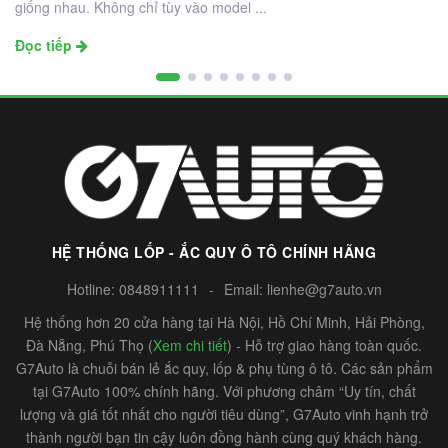
giống nhau. Không chỉ tùy vào model ...
Đọc tiếp
HỆ THỐNG LỐP - ẮC QUY Ô TÔ CHÍNH HÃNG
Hotline:
0848911111
-
Email:
lienhe@g7auto.vn
Hệ thống hơn 20 cửa hàng tại Hà Nội, Hồ Chí Minh, Hải Phòng,
Đà Nẵng, Phú Thọ (
Xem chi tiết
) - Hỗ trợ giao hàng toàn quốc.
G7Auto là chuỗi bán lẻ ắc quy, lốp & phụ tùng ô tô. Các sản phẩm
tại G7Auto 100% chính hãng. Với phương châm “Uy tín, chất
lượng và giá tốt nhất cho người tiêu dùng”, G7Auto vinh hạnh trở
thành người bạn tin cậy luôn đồng hành cùng quý khách hàng.