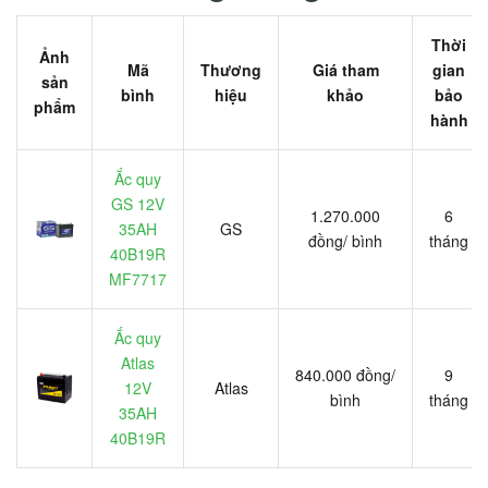
Thời
Ảnh
Mã
Thương
Giá tham
gian
sản
bình
hiệu
khảo
bảo
phẩm
hành
Ắc quy
GS 12V
1.270.000
6
35AH
GS
đồng/ bình
tháng
40B19R
MF7717
Ắc quy
Atlas
840.000 đồng/
9
12V
Atlas
bình
tháng
35AH
40B19R