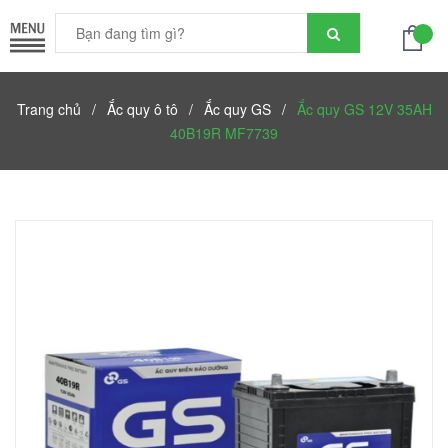
Trang chủ
/
Ắc quy ô tô
/
Ắc quy GS
/
Ắc quy GS 12V 35AH
40B19R MF7739