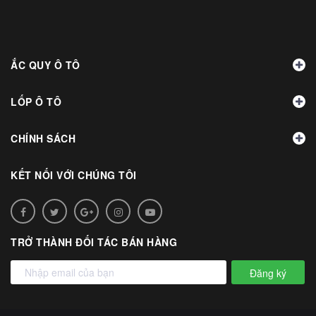
ẮC QUY Ô TÔ
LỐP Ô TÔ
CHÍNH SÁCH
KẾT NỐI VỚI CHÚNG TÔI
TRỞ THÀNH ĐỐI TÁC BÁN HÀNG
Đăng ký