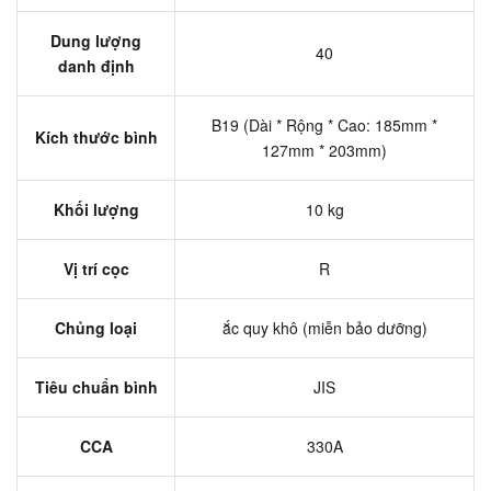
Dung lượng
40
danh định
B19 (Dài * Rộng * Cao: 185mm *
Kích thước bình
127mm * 203mm)
Khối lượng
10 kg
Vị trí cọc
R
Chủng loại
ắc quy khô (miễn bảo dưỡng)
Tiêu chuẩn bình
JIS
CCA
330A