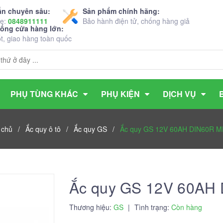
ấn chuyên sâu:
Sản phẩm chính hãng:
ne:
0848911111
Bảo hành điện tử, chống hàng giả
hống cửa hàng lớn:
ốt, giao hàng toàn quốc
PHỤ TÙNG KHÁC
PHỤ KIỆN
DỊCH VỤ
 chủ
/
Ắc quy ô tô
/
Ắc quy GS
/
Ắc quy GS 12V 60AH DIN60R 
Ắc quy GS 12V 60AH
Thương hiệu:
GS
|
Tình trạng:
Còn hàng