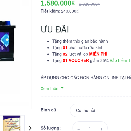
1.580.000₫
1.820.000₫
Tiết kiệm
: 240.000₫
ƯU ĐÃI
Tặng thêm thời gian bảo hành
Tặng
01
chai nước rửa kính
Tặng
02
lượt vá lốp
MIỄN PHÍ
Tặng
01 VOUCHER
giảm 25%
Bảo hiểm 
ÁP DỤNG CHO CÁC ĐƠN HÀNG ONLINE TẠI H
Xem thêm
Bình cũ
-
+
Số lượng: