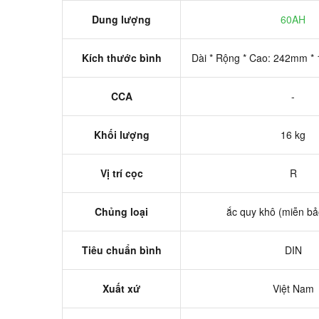
Dung lượng
60AH
Kích thước bình
Dài * Rộng * Cao: 242mm 
CCA
-
Khối lượng
16 kg
Vị trí cọc
R
Chủng loại
ắc quy khô (miễn b
Tiêu chuẩn bình
DIN
Xuất xứ
Việt Nam