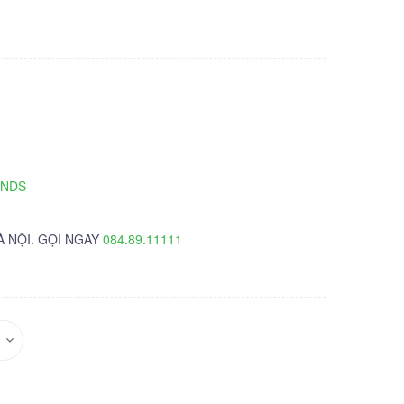
TNDS
À NỘI. GỌI NGAY
084.89.11111