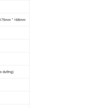
* 175mm * 168mm
ảo dưỡng)