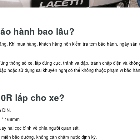
ảo hành bao lâu?
g. Khi mua hàng, khách hàng nên kiểm tra tem bảo hành, ngày sản xuấ
ng thông số xe, lắp đúng cực, tránh va đập, tránh chập điện và không 
 đập hoặc sử dụng sai khuyến nghị có thể không thuộc phạm vi bảo hàn
0R lắp cho xe?
n DIN.
m * 168mm
ay hai cọc bình về phía người quan sát.
ô miễn bảo dưỡng, không cần châm nước định kỳ.