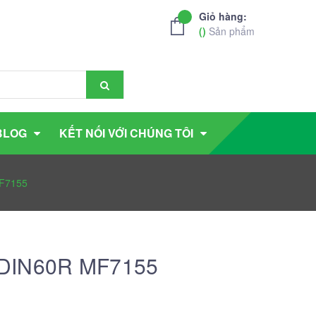
Giỏ hàng:
(
)
Sản phẩm
BLOG
KẾT NỐI VỚI CHÚNG TÔI
MF7155
 DIN60R MF7155