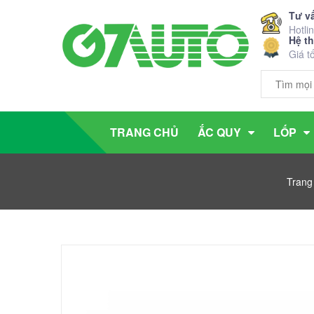
Tư v
Hotli
Hệ t
Giá t
TRANG CHỦ
ẮC QUY
LỐP
Trang