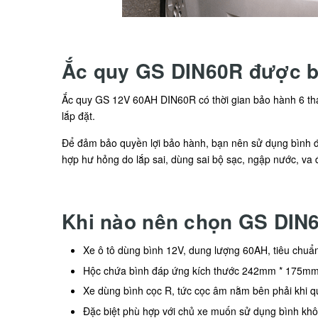
Ắc quy GS DIN60R được b
Ắc quy GS 12V 60AH DIN60R có thời gian bảo hành 6 thán
lắp đặt.
Để đảm bảo quyền lợi bảo hành, bạn nên sử dụng bình đú
hợp hư hỏng do lắp sai, dùng sai bộ sạc, ngập nước, va
Khi nào nên chọn GS DIN6
Xe ô tô dùng bình 12V, dung lượng 60AH, tiêu chuẩ
Hộc chứa bình đáp ứng kích thước 242mm * 175m
Xe dùng bình cọc R, tức cọc âm nằm bên phải khi qu
Đặc biệt phù hợp với chủ xe muốn sử dụng bình kh