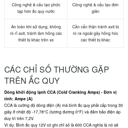
Công nghệ & cấu tạo phức
Công nghệ & cấu tạo đơn
tạp hơn ắc quy nước
giản
An toàn khi sử dụng, không
Cần cẩn thận tránh axit bị
rò rỉ axit, tránh làm hỏng các
rò ra ngoài gây hỏng hóc
thiết bị khác trên xe
các thiết bị khác
CÁC CHỈ SỐ THƯỜNG GẶP
TRÊN ẮC QUY
Dòng khởi động lạnh CCA (Cold Cranking Amps) - Đơn vị
tính: Ampe (A)
CCA là cường độ dòng điện (A) mà bình ắc quy phải cấp trong 30
giây ở nhiệt độ -17,78°C (tương đương 0°F) và đảm bảo điện áp
duy trì trên 7,2V.
Ví dụ: Bình ắc quy 12V có ghi chỉ số là 600 CCA nghĩa là nó sẽ