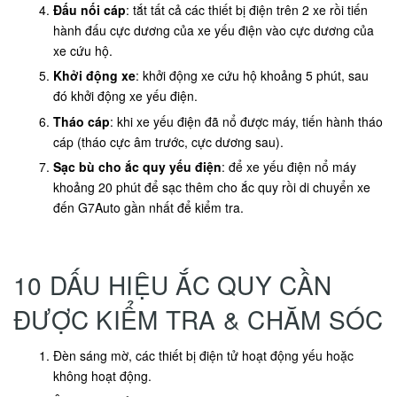
Đấu nối cáp
: tắt tất cả các thiết bị điện trên 2 xe rồi tiến
hành đấu cực dương của xe yếu điện vào cực dương của
xe cứu hộ.
Khởi động xe
: khởi động xe cứu hộ khoảng 5 phút, sau
đó khởi động xe yếu điện.
Tháo cáp
: khi xe yếu điện đã nổ được máy, tiến hành tháo
cáp (tháo cực âm trước, cực dương sau).
Sạc bù cho ắc quy yếu điện
: để xe yếu điện nổ máy
khoảng 20 phút để sạc thêm cho ắc quy rồi di chuyển xe
đến G7Auto gần nhất để kiểm tra.
10 DẤU HIỆU ẮC QUY CẦN
ĐƯỢC KIỂM TRA & CHĂM SÓC
Đèn sáng mờ, các thiết bị điện tử hoạt động yếu hoặc
không hoạt động.