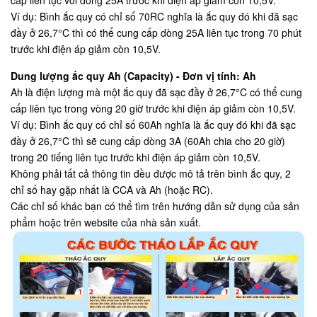
cấp liên tục với dòng 25A trước khi điện áp giảm còn 10,5V.
Ví dụ: Bình ắc quy có chỉ số 70RC nghĩa là ắc quy đó khi đã sạc
đầy ở 26,7°C thì có thể cung cấp dòng 25A liên tục trong 70 phút
trước khi điện áp giảm còn 10,5V.
Dung lượng ắc quy Ah (Capacity) - Đơn vị tính: Ah
Ah là điện lượng mà một ắc quy đã sạc đầy ở 26,7°C có thể cung
cấp liên tục trong vòng 20 giờ trước khi điện áp giảm còn 10,5V.
Ví dụ: Bình ắc quy có chỉ số 60Ah nghĩa là ắc quy đó khi đã sạc
đầy ở 26,7°C thì sẽ cung cấp dòng 3A (60Ah chia cho 20 giờ)
trong 20 tiếng liên tục trước khi điện áp giảm còn 10,5V.
Không phải tất cả thông tin đều được mô tả trên bình ắc quy, 2
chỉ số hay gặp nhất là CCA và Ah (hoặc RC).
Các chỉ số khác bạn có thể tìm trên hướng dẫn sử dụng của sản
phẩm hoặc trên website của nhà sản xuất.