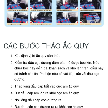
CÁC BƯỚC THÁO ẮC QUY
Xác định vị trí ắc quy cần tháo
Kiểm tra đầu cọc dương đảm bảo nó được bọc kín. Nếu
chưa bọc hãy để 1 cái khăn sạch và khô lên trên, điều này
sẽ tránh các tia lửa điện nếu có vật tiếp xúc với đầu cọc
dương.
Tháo lỏng đầu cáp bắt vào cực âm ắc quy
Rút đầu cáp âm lên ra khỏi cọc âm ắc quy
Nới lỏng đầu cáp cọc dương ra
Rút đầu cáp cọc dương ra ra khỏi cọc ắc quy