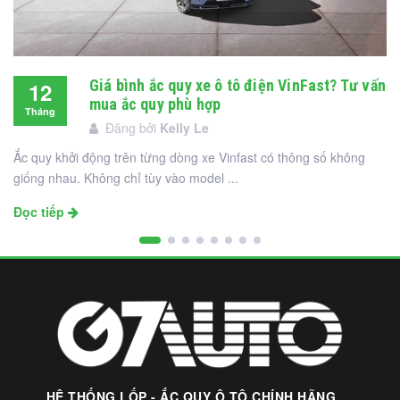
Giá bình ắc quy xe ô tô điện VinFast? Tư vấn
12
mua ắc quy phù hợp
Tháng
Đăng bởi
Kelly Le
12
Ắc quy khởi động trên từng dòng xe Vinfast có thông số không
giống nhau. Không chỉ tùy vào model ...
Đọc tiếp
HỆ THỐNG LỐP - ẮC QUY Ô TÔ CHÍNH HÃNG