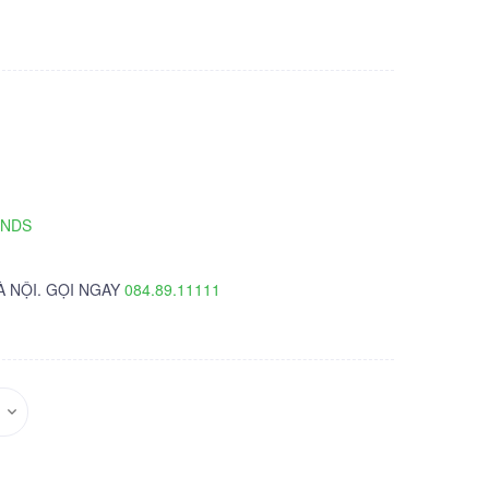
TNDS
À NỘI. GỌI NGAY
084.89.11111