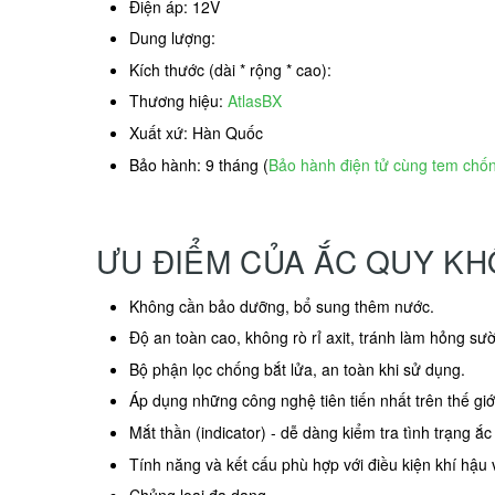
Điện áp: 12V
Dung lượng:
Kích thước (dài * rộng * cao):
Thương hiệu:
AtlasBX
Xuất xứ: Hàn Quốc
Bảo hành: 9 tháng (
Bảo hành điện tử cùng tem chố
ƯU ĐIỂM CỦA ẮC QUY KH
Không cần bảo dưỡng, bổ sung thêm nước.
Độ an toàn cao, không rò rỉ axit, tránh làm hỏng sư
Bộ phận lọc chống bắt lửa, an toàn khi sử dụng.
Áp dụng những công nghệ tiên tiến nhất trên thế giớ
Mắt thần (indicator) - dễ dàng kiểm tra tình trạng ắc
Tính năng và kết cấu phù hợp với điều kiện khí hậu 