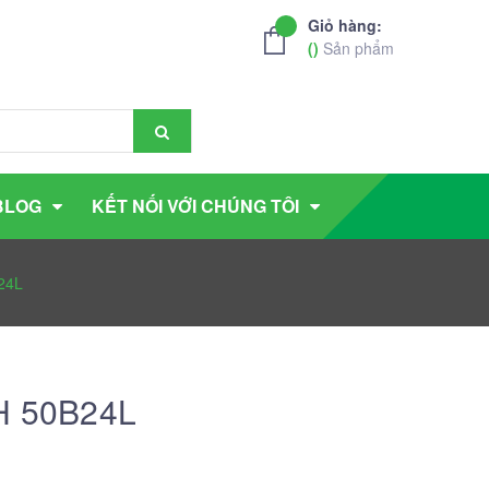
Giỏ hàng:
(
)
Sản phẩm
BLOG
KẾT NỐI VỚI CHÚNG TÔI
24L
AH 50B24L