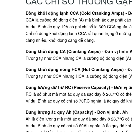
CÁC CHỈ SỐ THƯỜNG GẶ
Dòng khởi động lạnh CCA (Cold Cranking Amps) - Đơ
CCA là cường độ dòng điện (A) mà bình ắc quy phải cấp t
Ví dụ: Bình ắc quy 12V có ghi chỉ số là 600 CCA nghĩa là
Chỉ số dòng khởi động lạnh CCA rất quan trọng ở những 
càng nhiều, khởi động càng dễ dàng.
Dòng khởi động CA (Cranking Amps) - Đơn vị tính: 
Tương tự như CCA nhưng CA là cường độ dòng điện (A) mà
Dòng khởi động nóng HCA (Hot Cranking Amps) - Đơ
Tương tự như CCA nhưng HCA là cường độ dòng điện (A) m
Dung lượng dữ trữ RC (Reserve Capacity) - Đơn vị tí
RC là số phút mà một ắc quy đã sạc đầy ở 26,7°C có thể 
Ví dụ: Bình ắc quy có chỉ số 70RC nghĩa là ắc quy đó khi
Dung lượng ắc quy Ah (Capacity) - Đơn vị tính: Ah
Ah là điện lượng mà một ắc quy đã sạc đầy ở 26,7°C có t
Ví dụ: Bình ắc quy có chỉ số 60Ah nghĩa là ắc quy đó khi