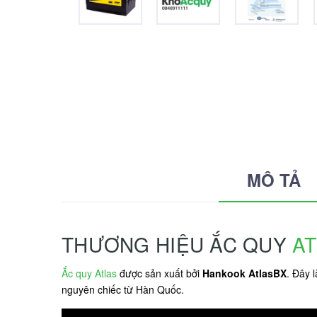
MÔ TẢ
THƯƠNG HIỆU ẮC QUY
A
Ắc quy Atlas
được sản xuất bởi
Hankook AtlasBX
. Đây 
nguyên chiếc từ Hàn Quốc.