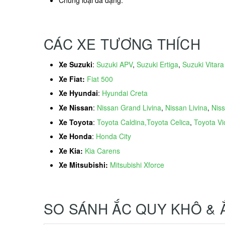
Chủng loại đa dạng.
CÁC XE TƯƠNG THÍCH
Xe Suzuki
:
Suzuki APV
,
Suzuki Ertiga
,
Suzuki Vitara
Xe Fiat:
Fiat 500
Xe Hyundai
:
Hyundai Creta
Xe Nissan
:
Nissan Grand Livina
,
Nissan Livina
,
Nis
Xe Toyota
:
Toyota Caldina,Toyota Celica
,
Toyota Vi
Xe Honda
:
Honda City
Xe Kia:
Kia Carens
Xe Mitsubishi:
Mitsubishi Xforce
SO SÁNH ẮC QUY KHÔ &