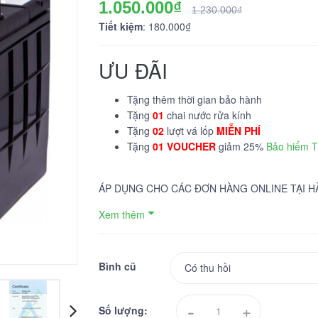
1.050.000₫
1.230.000₫
Tiết kiệm
: 180.000₫
ƯU ĐÃI
Tặng thêm thời gian bảo hành
Tặng
01
chai nước rửa kính
Tặng
02
lượt vá lốp
MIỄN PHÍ
Tặng
01 VOUCHER
giảm 25%
Bảo hiểm 
ÁP DỤNG CHO CÁC ĐƠN HÀNG ONLINE TẠI H
Xem thêm
Bình cũ
-
+
Số lượng: