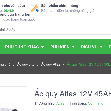
ấn chuyên sâu:
Sản phẩm chính hãng:
ne:
0848911111
Bảo hành điện tử, chống hàng giả
hống cửa hàng lớn:
ốt, giao hàng toàn quốc
PHỤ TÙNG KHÁC
PHỤ KIỆN
DỊCH VỤ
ang chủ
/
Ắc quy ô tô
/
Ắc quy Atlas
/
Ắc quy Atlas 12V 45AH 50B
Ắc quy Atlas 12V 45
Thương hiệu:
Atlas
|
Tình trạng:
Còn hàng