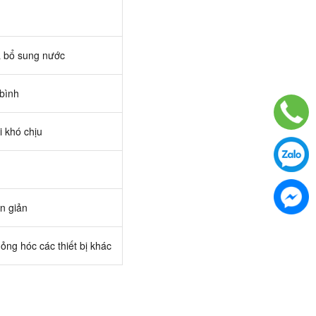
 bổ sung nước
 bình
i khó chịu
n giản
hỏng hóc các thiết bị khác