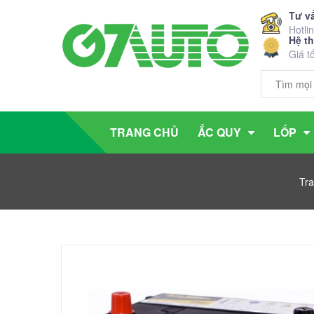
Tư v
Hotli
Hệ t
Giá t
TRANG CHỦ
ẮC QUY
LỐP
Tr