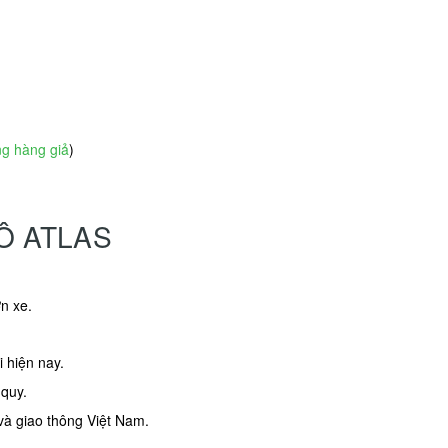
ng hàng giả
)
Ô ATLAS
ờn xe.
i hiện nay.
 quy.
và giao thông Việt Nam.