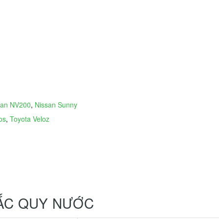
san NV200
,
Nissan Sunny
os
,
Toyota Veloz
 ẮC QUY NƯỚC