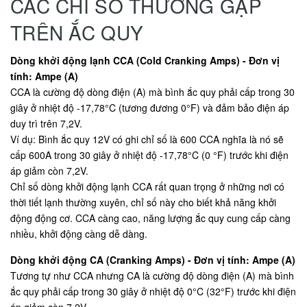
CÁC CHỈ SỐ THƯỜNG GẶP
TRÊN ẮC QUY
Dòng khởi động lạnh CCA (Cold Cranking Amps) - Đơn vị
tính: Ampe (A)
CCA là cường độ dòng điện (A) mà bình ắc quy phải cấp trong 30
giây ở nhiệt độ -17,78°C (tương đương 0°F) và đảm bảo điện áp
duy trì trên 7,2V.
Ví dụ: Bình ắc quy 12V có ghi chỉ số là 600 CCA nghĩa là nó sẽ
cấp 600A trong 30 giây ở nhiệt độ -17,78°C (0 °F) trước khi điện
áp giảm còn 7,2V.
Chỉ số dòng khởi động lạnh CCA rất quan trọng ở những nơi có
thời tiết lạnh thường xuyên, chỉ số này cho biết khả năng khởi
động động cơ. CCA càng cao, năng lượng ắc quy cung cấp càng
nhiều, khởi động càng dễ dàng.
Dòng khởi động CA (Cranking Amps) - Đơn vị tính: Ampe (A)
Tương tự như CCA nhưng CA là cường độ dòng điện (A) mà bình
ắc quy phải cấp trong 30 giây ở nhiệt độ 0°C (32°F) trước khi điện
áp giảm còn 7,2V.