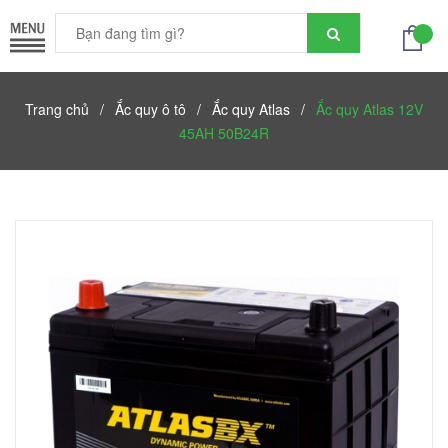
Trang chủ
/
Ắc quy ô tô
/
Ắc quy Atlas
/
Ắc quy Atlas 12V
45AH 50B24R