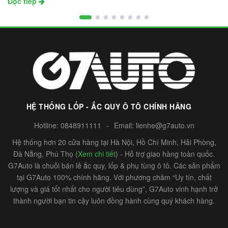
Đọc tiếp
HỆ THỐNG LỐP - ẮC QUY Ô TÔ CHÍNH HÃNG
Hotline:
0848911111
-
Email:
lienhe@g7auto.vn
Hệ thống hơn 20 cửa hàng tại Hà Nội, Hồ Chí Minh, Hải Phòng,
Đà Nẵng, Phú Thọ (
Xem chi tiết
) - Hỗ trợ giao hàng toàn quốc.
G7Auto là chuỗi bán lẻ ắc quy, lốp & phụ tùng ô tô. Các sản phẩm
tại G7Auto 100% chính hãng. Với phương châm “Uy tín, chất
lượng và giá tốt nhất cho người tiêu dùng”, G7Auto vinh hạnh trở
thành người bạn tin cậy luôn đồng hành cùng quý khách hàng.