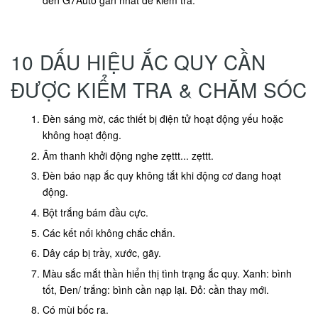
đến G7Auto gần nhất để kiểm tra.
10 DẤU HIỆU ẮC QUY CẦN
ĐƯỢC KIỂM TRA & CHĂM SÓC
Đèn sáng mờ, các thiết bị điện tử hoạt động yếu hoặc
không hoạt động.
Âm thanh khởi động nghe zẹttt... zẹttt.
Đèn báo nạp ắc quy không tắt khi động cơ đang hoạt
động.
Bột trắng bám đầu cực.
Các kết nối không chắc chắn.
Dây cáp bị trầy, xước, gãy.
Màu sắc mắt thần hiển thị tình trạng ắc quy. Xanh: bình
tốt, Đen/ trắng: bình cần nạp lại. Đỏ: cần thay mới.
Có mùi bốc ra.