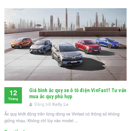
Giá bình ắc quy xe ô tô điện VinFast? Tư vấn
12
mua ắc quy phù hợp
Tháng
Đăng bởi
Kelly Le
12
Ắc quy khởi động trên từng dòng xe Vinfast có thông số không
giống nhau. Không chỉ tùy vào model ...