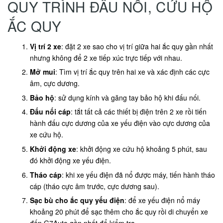
QUY TRÌNH ĐẤU NỐI, CỨU HỘ
ẮC QUY
Vị trí 2 xe
: đặt 2 xe sao cho vị trí giữa hai ắc quy gần nhất
nhưng không để 2 xe tiếp xúc trực tiếp với nhau.
Mở mui
: Tìm vị trí ắc quy trên hai xe và xác định các cực
âm, cực dương.
Bảo hộ
: sử dụng kính và găng tay bảo hộ khi đấu nối.
Đấu nối cáp
: tắt tất cả các thiết bị điện trên 2 xe rồi tiến
hành đấu cực dương của xe yếu điện vào cực dương của
xe cứu hộ.
Khởi động xe
: khởi động xe cứu hộ khoảng 5 phút, sau
đó khởi động xe yếu điện.
Tháo cáp
: khi xe yếu điện đã nổ được máy, tiến hành tháo
cáp (tháo cực âm trước, cực dương sau).
Sạc bù cho ắc quy yếu điện
: để xe yếu điện nổ máy
khoảng 20 phút để sạc thêm cho ắc quy rồi di chuyển xe