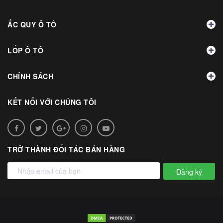
ẮC QUY Ô TÔ
LỐP Ô TÔ
CHÍNH SÁCH
KẾT NỐI VỚI CHÚNG TÔI
TRỞ THÀNH ĐỐI TÁC BÁN HÀNG
Đăng ký