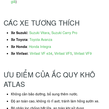
giả
)
CÁC XE TƯƠNG THÍCH
Xe Suzuki
:
Suzuki Vitara
,
Suzuki Carry Pro
Xe Toyota
:
Toyota Avanza
Xe Honda
:
Honda Integra
Xe Vinfast
:
Vinfast VF e34
,
Vinfast VF5
,
Vinfast VF9
ƯU ĐIỂM CỦA ẮC QUY KHÔ
ATLAS
Không cần bảo dưỡng, bổ sung thêm nước.
Độ an toàn cao, không rò rỉ axit, tránh làm hỏng sườn xe.
Bộ phận lọc chống bắt lửa, an toàn khi sử dụng.