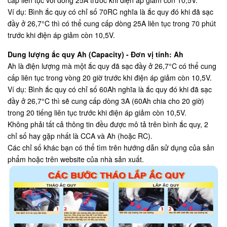
cấp liên tục với dòng 25A trước khi điện áp giảm còn 10,5V.
Ví dụ: Bình ắc quy có chỉ số 70RC nghĩa là ắc quy đó khi đã sạc
đầy ở 26,7°C thì có thể cung cấp dòng 25A liên tục trong 70 phút
trước khi điện áp giảm còn 10,5V.
Dung lượng ắc quy Ah (Capacity) - Đơn vị tính: Ah
Ah là điện lượng mà một ắc quy đã sạc đầy ở 26,7°C có thể cung
cấp liên tục trong vòng 20 giờ trước khi điện áp giảm còn 10,5V.
Ví dụ: Bình ắc quy có chỉ số 60Ah nghĩa là ắc quy đó khi đã sạc
đầy ở 26,7°C thì sẽ cung cấp dòng 3A (60Ah chia cho 20 giờ)
trong 20 tiếng liên tục trước khi điện áp giảm còn 10,5V.
Không phải tất cả thông tin đều được mô tả trên bình ắc quy, 2
chỉ số hay gặp nhất là CCA và Ah (hoặc RC).
Các chỉ số khác bạn có thể tìm trên hướng dẫn sử dụng của sản
phẩm hoặc trên website của nhà sản xuất.