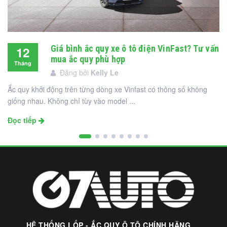
Giá bình ắc quy xe ô tô điện VinFast? Tư vấn
12
mua ắc quy phù hợp
Tháng
Đăng bởi
Kelly Le
12
Ắc quy khởi động trên từng dòng xe Vinfast có thông số không
giống nhau. Không chỉ tùy vào model ...
Đọc tiếp
HỆ THỐNG LỐP - ẮC QUY Ô TÔ CHÍNH HÃNG