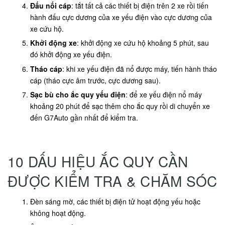
Đấu nối cáp
: tắt tất cả các thiết bị điện trên 2 xe rồi tiến
hành đấu cực dương của xe yếu điện vào cực dương của
xe cứu hộ.
Khởi động xe
: khởi động xe cứu hộ khoảng 5 phút, sau
đó khởi động xe yếu điện.
Tháo cáp
: khi xe yếu điện đã nổ được máy, tiến hành tháo
cáp (tháo cực âm trước, cực dương sau).
Sạc bù cho ắc quy yếu điện
: để xe yếu điện nổ máy
khoảng 20 phút để sạc thêm cho ắc quy rồi di chuyển xe
đến G7Auto gần nhất để kiểm tra.
10 DẤU HIỆU ẮC QUY CẦN
ĐƯỢC KIỂM TRA & CHĂM SÓC
Đèn sáng mờ, các thiết bị điện tử hoạt động yếu hoặc
không hoạt động.