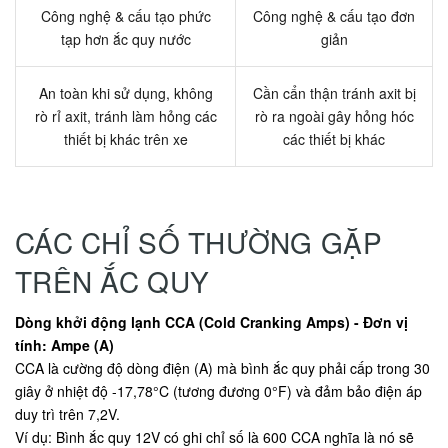
Công nghệ & cấu tạo phức
Công nghệ & cấu tạo đơn
tạp hơn ắc quy nước
giản
An toàn khi sử dụng, không
Cần cẩn thận tránh axit bị
rò rỉ axit, tránh làm hỏng các
rò ra ngoài gây hỏng hóc
thiết bị khác trên xe
các thiết bị khác
CÁC CHỈ SỐ THƯỜNG GẶP
TRÊN ẮC QUY
Dòng khởi động lạnh CCA (Cold Cranking Amps) - Đơn vị
tính: Ampe (A)
CCA là cường độ dòng điện (A) mà bình ắc quy phải cấp trong 30
giây ở nhiệt độ -17,78°C (tương đương 0°F) và đảm bảo điện áp
duy trì trên 7,2V.
Ví dụ: Bình ắc quy 12V có ghi chỉ số là 600 CCA nghĩa là nó sẽ