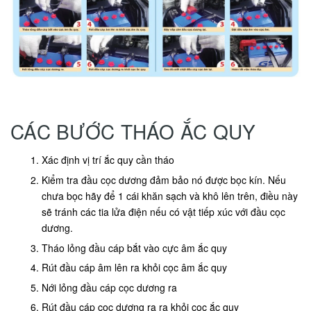
CÁC BƯỚC THÁO ẮC QUY
Xác định vị trí ắc quy cần tháo
Kiểm tra đầu cọc dương đảm bảo nó được bọc kín. Nếu
chưa bọc hãy để 1 cái khăn sạch và khô lên trên, điều này
sẽ tránh các tia lửa điện nếu có vật tiếp xúc với đầu cọc
dương.
Tháo lỏng đầu cáp bắt vào cực âm ắc quy
Rút đầu cáp âm lên ra khỏi cọc âm ắc quy
Nới lỏng đầu cáp cọc dương ra
Rút đầu cáp cọc dương ra ra khỏi cọc ắc quy