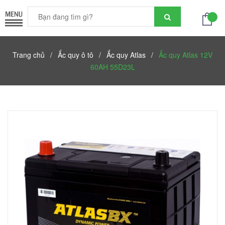
Trang chủ
/
Ắc quy ô tô
/
Ắc quy Atlas
/
Ắc quy Atlas 12V
60AH 55D23L