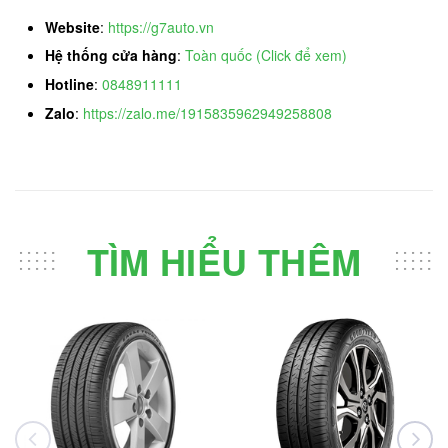
Website
:
https://g7auto.vn
Hệ thống cửa hàng
:
Toàn quốc (Click để xem)
Hotline
:
0848911111
Zalo
:
https://zalo.me/1915835962949258808
TÌM HIỂU THÊM