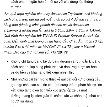
cách phanh ngắn hơn 2 mét so với các dòng lốp thông
thường.
"Kết quả thực nghiệm cho thấy Assurance Triplemax 2 có khoảng
cách phanh trên đường ướt ngắn hơn so với 4 đối thủ cạnh tranh
hàng đầu (khoảng cách phanh dài hơn so với Assurance
Triplemax 2 tương ứng lần lượt là 5.65m, 2.8m, 1.85m & 1.45m).
Quá trình thử nghiệm bởi TUV SUD Product Service GmbH (Cơ
quan kiểm định chất lượng uy tín hàng đầu Châu Âu). Kích cỡ lốp:
205/55 R16 91V, mẫu xe: VW Golf VII 1.4 TSI, test ở Mireval,
Pháp, Báo cáo thử nghiệm số: 713129179.
Không chỉ tăng đáng kể độ bám đường và rút ngắn khoảng
cách phanh, lốp cũng phát triển và đáp ứng được tốt hơn
về độ bền và khả năng tiết kiệm nhiên liệu.
Nhờ những cải tiến trong thiết kế gai bất đối xứng cùng cấu
tạo hợp chất cao su tiên tiến (bổ sung thành phần hỗ trợ liên
kết) giúp tăng diện tích tiếp xúc giữa lốp xe và mặt
đường mang lại cảm giác lái chính xác và chân thật nhất cho
người sử dụng.