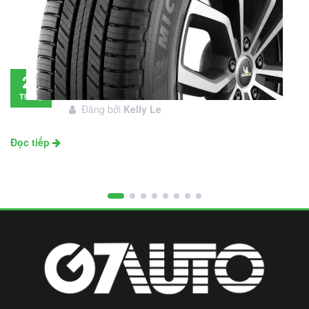
Đánh giá lốp Michelin Primacy SUV: Đáng
28
đầu tư không?
Tháng
Đăng bởi
Kelly Le
11
Đọc tiếp