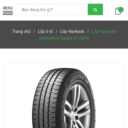
Trang chủ
/
Lốp ô tô
/
Lốp Hankook
/
Lốp Hankook
205/65R16 Vantra LT RA18