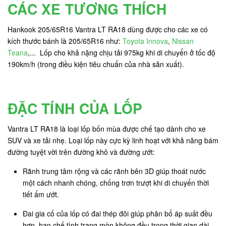
CÁC XE TƯƠNG THÍCH
Hankook 205/65R16 Vantra LT RA18 dùng được cho các xe có
kích thước bánh là 205/65R16 như:
Toyota Innova
,
Nissan
Teana
,... Lốp cho khả nặng chịu tải 975kg khi di chuyển ở tốc độ
190km/h (trong điều kiện tiêu chuẩn của nhà sản xuất).
ĐẶC TÍNH CỦA LỐP
Vantra LT RA18 là loại lốp bốn mùa được chế tạo dành cho xe
SUV và xe tải nhẹ. Loại lốp này cực kỳ linh hoạt với khả năng bám
đường tuyệt vời trên đường khô và đường ướt:
Rãnh trung tâm rộng và các rãnh bên 3D giúp thoát nước
một cách nhanh chóng, chống trơn trượt khi di chuyển thời
tiết ẩm ướt.
Đai gia cố của lốp có đai thép đôi giúp phân bổ áp suất đều
hơn, hạn chế tình trạng mòn không đều trong thời gian dài.