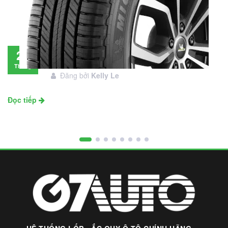
Đánh giá lốp Michelin Primacy SUV: Đáng
28
đầu tư không?
Tháng
Đăng bởi
Kelly Le
11
Đọc tiếp