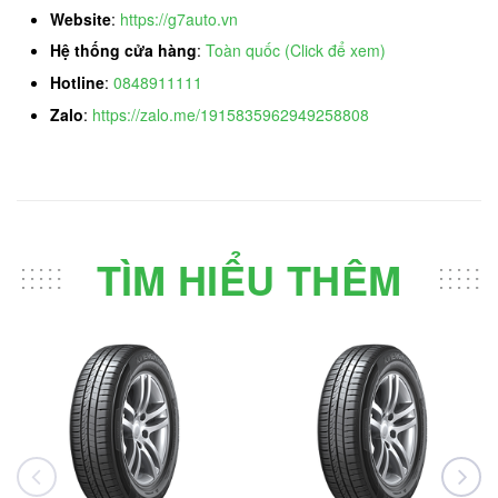
Website
:
https://g7auto.vn
Hệ thống cửa hàng
:
Toàn quốc (Click để xem)
Hotline
:
0848911111
Zalo
:
https://zalo.me/1915835962949258808
TÌM HIỂU THÊM