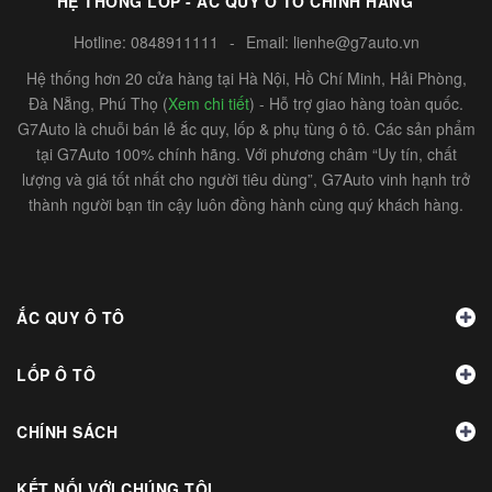
HỆ THỐNG LỐP - ẮC QUY Ô TÔ CHÍNH HÃNG
Hotline:
0848911111
-
Email:
lienhe@g7auto.vn
Hệ thống hơn 20 cửa hàng tại Hà Nội, Hồ Chí Minh, Hải Phòng,
Đà Nẵng, Phú Thọ (
Xem chi tiết
) - Hỗ trợ giao hàng toàn quốc.
G7Auto là chuỗi bán lẻ ắc quy, lốp & phụ tùng ô tô. Các sản phẩm
tại G7Auto 100% chính hãng. Với phương châm “Uy tín, chất
lượng và giá tốt nhất cho người tiêu dùng”, G7Auto vinh hạnh trở
thành người bạn tin cậy luôn đồng hành cùng quý khách hàng.
ẮC QUY Ô TÔ
LỐP Ô TÔ
CHÍNH SÁCH
KẾT NỐI VỚI CHÚNG TÔI