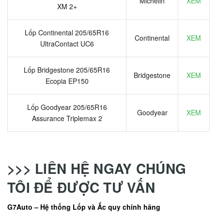
Michelin
XEM
XM 2+
Lốp Continental 205/65R16
Continental
XEM
UltraContact UC6
Lốp Bridgestone 205/65R16
Bridgestone
XEM
Ecopia EP150
Lốp Goodyear 205/65R16
Goodyear
XEM
Assurance Triplemax 2
>>> LIÊN HỆ NGAY CHÚNG
TÔI ĐỂ ĐƯỢC TƯ VẤN
G7Auto – Hệ thống Lốp và Ắc quy chính hãng