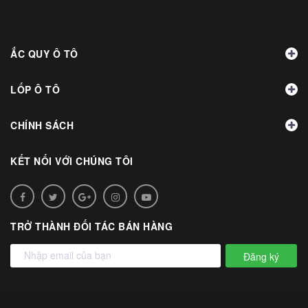
ẮC QUY Ô TÔ
LỐP Ô TÔ
CHÍNH SÁCH
KẾT NỐI VỚI CHÚNG TÔI
TRỞ THÀNH ĐỐI TÁC BÁN HÀNG
Đăng ký