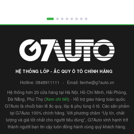
HỆ THỐNG LỐP - ẮC QUY Ô TÔ CHÍNH HÃNG
Hotline:
0848911111
-
Email:
lienhe@g7auto.vn
Hệ thống hơn 20 cửa hàng tại Hà Nội, Hồ Chí Minh, Hải Phòng,
Đà Nẵng, Phú Thọ (
Xem chi tiết
) - Hỗ trợ giao hàng toàn quốc.
G7Auto là chuỗi bán lẻ ắc quy, lốp & phụ tùng ô tô. Các sản phẩm
tại G7Auto 100% chính hãng. Với phương châm “Uy tín, chất
lượng và giá tốt nhất cho người tiêu dùng”, G7Auto vinh hạnh trở
thành người bạn tin cậy luôn đồng hành cùng quý khách hàng.