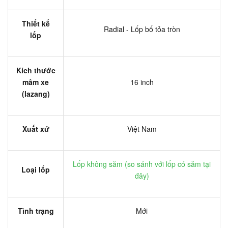
Thiết kế
Radial - Lốp bố tỏa tròn
lốp
Kích thước
mâm xe
16 inch
(lazang)
Xuất xứ
Việt Nam
Lốp không săm (
so sánh với lốp có săm tại
Loại lốp
đây
)
Tình trạng
Mới