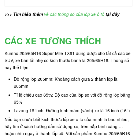
>>> Tìm hiểu thêm
về các thông số của lốp xe ô tô
tại đây
CÁC XE TƯƠNG THÍCH
Kumho 205/65R16 Super Mile TX61 dùng được cho tất cả các xe
SUV, xe bán tải nhẹ có kích thước bánh là 205/65R16. Thông số
này thể hiện:
Độ rộng lốp 205mm: Khoảng cách giữa 2 thành lốp là
205mm
Tỉ lệ chiều cao 65%: Độ cao của lốp so với độ rộng lốp bằng
65%
Lazang 16 inch: Đường kính mâm (vành) xe là 16 inch (16’’)
Nếu bạn chưa biết kích thước lốp xe ô tô của mình là bao nhiêu,
hãy tìm ở sách hướng dẫn sử dụng xe, trên nắp bình xăng,…
hoặc nhìn ngay ở thành lốp cũ. Với sản phẩm Kumho 205/65R16