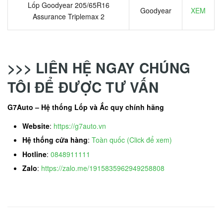
Lốp Goodyear 205/65R16
Goodyear
XEM
Assurance Triplemax 2
>>> LIÊN HỆ NGAY CHÚNG
TÔI ĐỂ ĐƯỢC TƯ VẤN
G7Auto – Hệ thống Lốp và Ắc quy chính hãng
Website
:
https://g7auto.vn
Hệ thống cửa hàng
:
Toàn quốc (Click để xem)
Hotline
:
0848911111
Zalo
:
https://zalo.me/1915835962949258808