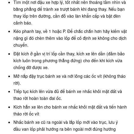
Tìm một nơi đậu xe hợp lý, tốt nhất nên thoáng tầm nhìn và
bằng phẳng để trành xe trượt bánh khi đang thay. Nếu bạn
thay lốp trên đường, cần đỗ vào làn khẩn cấp và bật đèn
cảnh báo.
Kéo phanh tay, về 1 hoặc P. Để chắc chắn hơn hãy kiếm vật
nặng gì đó chèn thêm vào lốp để cố định xe không cho dịch
chuyển.
Đặt kích ở gần vị trí lốp cần thay, kích xe lên dần (đảm bảo
kích luôn trong phương thẳng đứng) cho đến khi kích vừa
chống đỡ được xe.
Mở nắp đậy trục bánh xe và nới lỏng các ốc vít (không tháo
rời).
Tiếp tục kích lên vừa đủ để bánh xe nhấc khỏi mặt đất và
thao rời hoàn toàn đai ốc.
Kích hẳn xe lên cho bánh xe nhấc khỏi mặt đất và tiến hành
tháo rời ốc vít
Nhấc bánh xe cũ ra ngoài và lắp lốp mới vào trục, lưu ý
đầu van lốp phải hướng ra bên ngoài mới đúng hướng