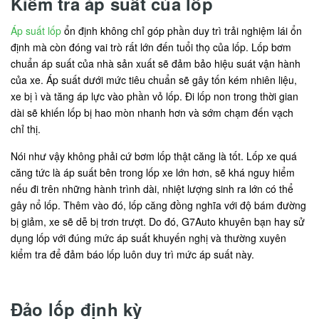
Kiểm tra áp suất của lốp
Áp suất lốp
ổn định không chỉ góp phần duy trì trải nghiệm lái ổn
định mà còn đóng vai trò rất lớn đến tuổi thọ của lốp. Lốp bơm
chuẩn áp suất của nhà sản xuất sẽ đảm bảo hiệu suát vận hành
của xe. Áp suất dưới mức tiêu chuẩn sẽ gây tốn kém nhiên liệu,
xe bị ì và tăng áp lực vào phần vỏ lốp. Đi lốp non trong thời gian
dài sẽ khiến lốp bị hao mòn nhanh hơn và sớm chạm đến vạch
chỉ thị.
Nói như vậy không phải cứ bơm lốp thật căng là tốt. Lốp xe quá
căng tức là áp suất bên trong lốp xe lớn hơn, sẽ khá nguy hiểm
nếu đi trên những hành trình dài, nhiệt lượng sinh ra lớn có thể
gây nổ lốp. Thêm vào đó, lốp căng đồng nghĩa với độ bám đường
bị giảm, xe sẽ dễ bị trơn trượt. Do đó, G7Auto khuyên bạn hay sử
dụng lốp với đúng mức áp suất khuyến nghị và thường xuyên
kiểm tra để đảm báo lốp luôn duy trì mức áp suất này.
Đảo lốp định kỳ