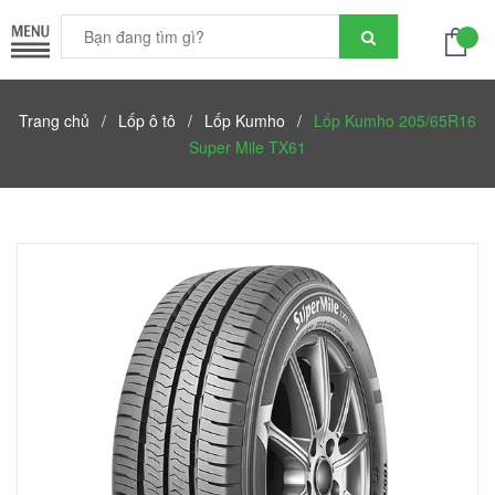
Trang chủ
/
Lốp ô tô
/
Lốp Kumho
/
Lốp Kumho 205/65R16
Super Mile TX61