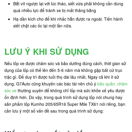
Bắt vít ngược lại với lúc tháo, siết vừa phải không cần dùng
quá nhiều lực để tránh xe bị mất thăng bằng
Hạ dần kích cho để khi nhấc hẳn được ra ngoài. Tiến hành
siết chặt các ốc lại một lần nữa.
LƯU Ý KHI SỬ DỤNG
Nếu lốp xe được chăm sóc và bảo dưỡng đúng cách, thời gian sử
dụng của lốp có thể lên đến 5-6 năm mà không gặp bất cứ trục
trặc gì. Để duy trì được tuối thọ dài lâu nhất, Ngay cả khi ít sử
dụng, G7Auto cũng khuyên các bác tài nên chủ ý
bảo quản, chăm
sóc xe
thường xuyên để không chỉ lốp mà sức khỏe xế yêu được
ổn định hơn. Do vậy, trong quá trình sử dụng lốp nói chung hay
sản phẩm lốp Kumho 205/65R16 Super Mile TX61 nói riêng, bạn
cần lưu ý một số vấn đề sau trong quá trình sử dụng: