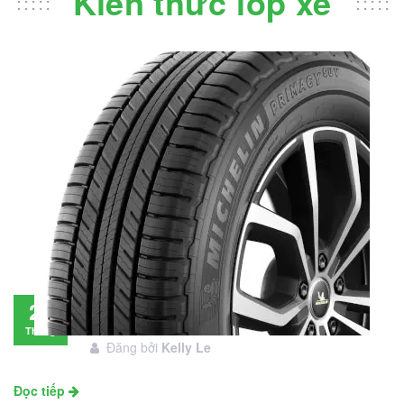
Kiến thức lốp xe
Đánh giá lốp Michelin Primacy SUV: Đáng
28
đầu tư không?
Tháng
Đăng bởi
Kelly Le
11
Đọc tiếp