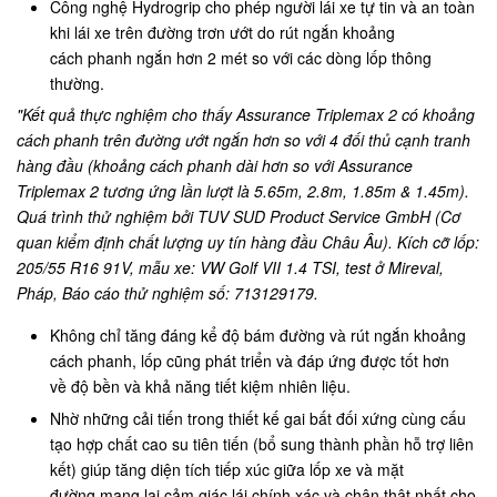
Công nghệ Hydrogrip cho phép người lái xe tự tin và an toàn
khi lái xe trên đường trơn ướt do rút ngắn khoảng
cách phanh ngắn hơn 2 mét so với các dòng lốp thông
thường.
"Kết quả thực nghiệm cho thấy Assurance Triplemax 2 có khoảng
cách phanh trên đường ướt ngắn hơn so với 4 đối thủ cạnh tranh
hàng đầu (khoảng cách phanh dài hơn so với Assurance
Triplemax 2 tương ứng lần lượt là 5.65m, 2.8m, 1.85m & 1.45m).
Quá trình thử nghiệm bởi TUV SUD Product Service GmbH (Cơ
quan kiểm định chất lượng uy tín hàng đầu Châu Âu). Kích cỡ lốp:
205/55 R16 91V, mẫu xe: VW Golf VII 1.4 TSI, test ở Mireval,
Pháp, Báo cáo thử nghiệm số: 713129179.
Không chỉ tăng đáng kể độ bám đường và rút ngắn khoảng
cách phanh, lốp cũng phát triển và đáp ứng được tốt hơn
về độ bền và khả năng tiết kiệm nhiên liệu.
Nhờ những cải tiến trong thiết kế gai bất đối xứng cùng cấu
tạo hợp chất cao su tiên tiến (bổ sung thành phần hỗ trợ liên
kết) giúp tăng diện tích tiếp xúc giữa lốp xe và mặt
đường mang lại cảm giác lái chính xác và chân thật nhất cho