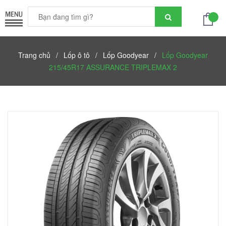
Trang chủ
/
Lốp ô tô
/
Lốp Goodyear
/
Lốp Goodyear
215/45R17 ASSURANCE TRIPLEMAX 2