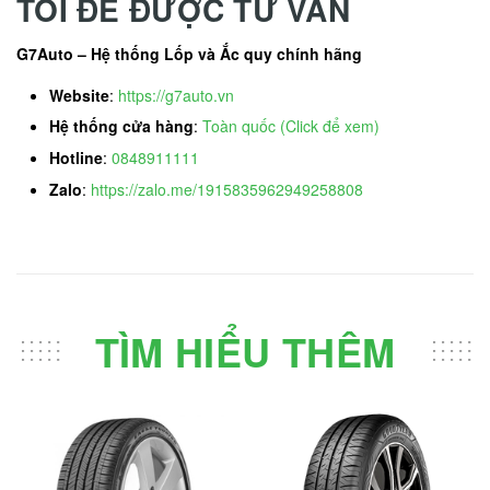
TÔI ĐỂ ĐƯỢC TƯ VẤN
G7Auto – Hệ thống Lốp và Ắc quy chính hãng
Website
:
https://g7auto.vn
Hệ thống cửa hàng
:
Toàn quốc (Click để xem)
Hotline
:
0848911111
Zalo
:
https://zalo.me/1915835962949258808
TÌM HIỂU THÊM