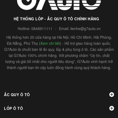
HỆ THỐNG LỐP - ẮC QUY Ô TÔ CHÍNH HÃNG
Hotline:
0848911111
-
Email:
lienhe@g7auto.vn
Hệ thống hơn 20 cửa hàng tại Hà Nội, Hồ Chí Minh, Hải Phòng,
Đà Nẵng, Phú Thọ (
Xem chi tiết
) - Hỗ trợ giao hàng toàn quốc.
G7Auto là chuỗi bán lẻ ắc quy, lốp & phụ tùng ô tô. Các sản phẩm
tại G7Auto 100% chính hãng. Với phương châm “Uy tín, chất
lượng và giá tốt nhất cho người tiêu dùng”, G7Auto vinh hạnh trở
thành người bạn tin cậy luôn đồng hành cùng quý khách hàng.
ẮC QUY Ô TÔ
LỐP Ô TÔ