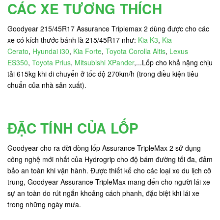
CÁC XE TƯƠNG THÍCH
Goodyear 215/45R17 Assurance Triplemax 2 dùng được cho các
xe có kích thước bánh là 215/45R17 như:
Kia K3
,
Kia
Cerato
,
Hyundai i30
,
Kia Forte
,
Toyota Corolla Altis
,
Lexus
ES350
,
Toyota Prius
,
Mitsubishi XPander
,...Lốp cho khả nặng chịu
tải 615kg khi di chuyển ở tốc độ 270km/h (trong điều kiện tiêu
chuẩn của nhà sản xuất).
ĐẶC TÍNH CỦA LỐP
Goodyear cho ra đời dòng lốp Assurance TripleMax 2 sử dụng
công nghệ mới nhất của Hydrogrip cho độ bám đường tối đa, đảm
bảo an toàn khi vận hành. Được thiết kế cho các loại xe du lịch cỡ
trung, Goodyear Assurance TripleMax mang đến cho người lái xe
sự an toàn do rút ngắn khoảng cách phanh, đặc biệt khi lái xe
trong những ngày mưa.