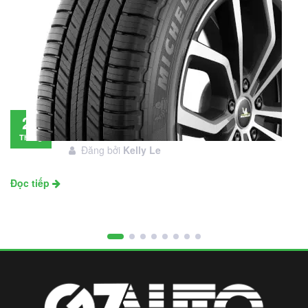
Đánh giá lốp Michelin Primacy SUV: Đáng
28
đầu tư không?
Tháng
Đăng bởi
Kelly Le
11
Đọc tiếp