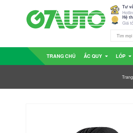
Tư v
Hotli
Hệ t
Giá t
TRANG CHỦ
ẮC QUY
LỐP
Trang