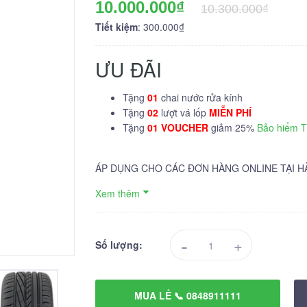
10.000.000₫
10.300.000₫
Tiết kiệm
: 300.000₫
ƯU ĐÃI
Tặng
01
chai nước rửa kính
Tặng
02
lượt vá lốp
MIỄN PHÍ
Tặng
01 VOUCHER
giảm 25%
Bảo hiểm 
ÁP DỤNG CHO CÁC ĐƠN HÀNG ONLINE TẠI H
Xem thêm
-
+
Số lượng:
MUA LẺ 📞 0848911111