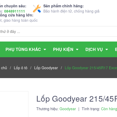
ấn chuyên sâu:
Sản phẩm chính hãng:
ne:
0848911111
Bảo hành điện tử, chống hàng giả
hống cửa hàng lớn:
ốt, giao hàng toàn quốc
PHỤ TÙNG KHÁC
PHỤ KIỆN
DỊCH VỤ
 chủ
/
Lốp ô tô
/
Lốp Goodyear
/
Lốp Goodyear 215/45R17 Exce
Lốp Goodyear 215/45
Thương hiệu:
Goodyear
|
Tình trạng:
Còn hàn