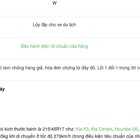
W
Lốp lắp cho xe du lịch
Bảo hành điện tử chuẩn của hãng
 tem chống hàng giả, hóa đơn chứng từ đầy đủ. Lỗi 1 đổi 1 trong 30 
đây
có kích thước bánh là 215/45R17 như:
Kia K3
,
Kia Cerato
,
Hyundai i30
545kg khi di chuyển ở tốc độ 270km/h (trong điều kiện tiêu chuẩn của nh