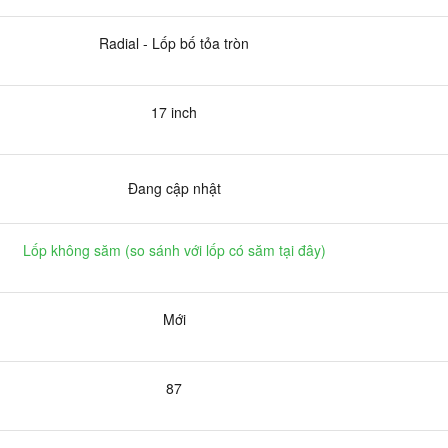
Radial - Lốp bố tỏa tròn
17 inch
Đang cập nhật
Lốp không săm (
so sánh với lốp có săm tại đây
)
Mới
87