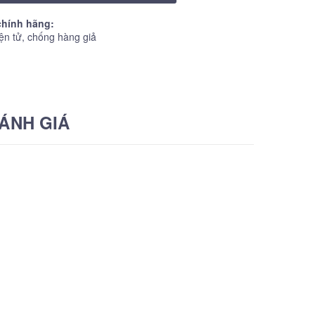
hính hãng:
ện tử, chống hàng giả
ÁNH GIÁ