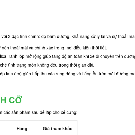
ới 3 đặc tính chính: độ bám đường, khả năng xử lý lái và sự thoải má
ên thoải mái và chính xác trong mọi điều kiện thời tiết.
ilica, rãnh lốp mở rộng giúp tăng độ an toàn khi xe di chuyển trên đườ
chế tình trạng mòn không đều trong thời gian dài.
lớp làm êm) giúp hấp thụ các rung động và tiếng ồn trên mặt đường m
CH CỠ
êm các sản phẩm sau để lắp cho xế cưng:
Hãng
Giá tham khảo