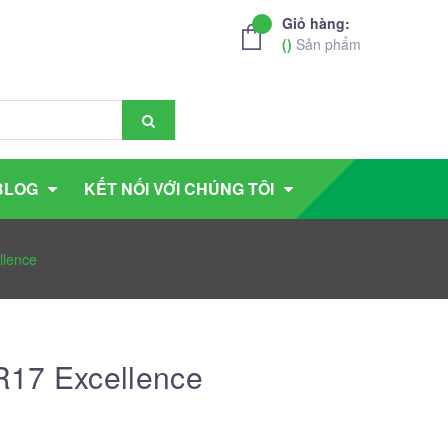
Giỏ hàng:
(
)
Sản phẩm
BLOG
KẾT NỐI VỚI CHÚNG TÔI
llence
R17 Excellence
g