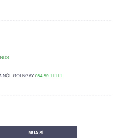
TNDS
À NỘI. GỌI NGAY
084.89.11111
MUA SỈ