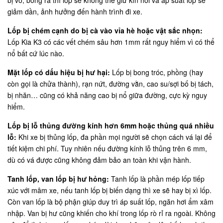
bị vò, bong ra thì lốp sẽ không thể giữ kín hơi và áp suất lốp sẽ
giảm dần, ảnh hưởng đến hành trình đi xe.
Lốp bị chém cạnh do bị cà vào vỉa hè hoặc vật sắc nhọn:
Lốp Kia K3 có các vết chém sâu hơn 1mm rất nguy hiểm vì có thể
nổ bất cứ lúc nào.
Mặt lốp có dấu hiệu bị hư hại:
Lốp bị bong tróc, phồng (hay
còn gọi là chửa thành), rạn nứt, đường vằn, cao su/sợi bố bị tách,
bị nhăn… cũng có khả năng cao bị nổ giữa đường, cực kỳ nguy
hiểm.
Lốp bị lỗ thủng đường kính hơn 6mm hoặc thủng quá nhiều
lỗ:
Khi xe bị thủng lốp, đa phần mọi người sẽ chọn cách vá lại để
tiết kiệm chi phí. Tuy nhiên nếu đường kính lỗ thủng trên 6 mm,
dù có vá được cũng không đảm bảo an toàn khi vận hành.
Tanh lốp, van lốp bị hư hỏng:
Tanh lốp là phần mép lốp tiếp
xúc với mâm xe, nếu tanh lốp bị biến dạng thì xe sẽ hay bị xì lốp.
Còn van lốp là bộ phận giúp duy trì áp suất lốp, ngăn hơi ẩm xâm
nhập. Van bị hư cũng khiến cho khí trong lốp rò rỉ ra ngoài. Không