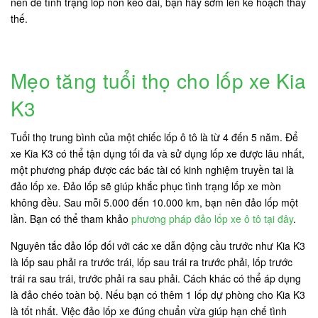
nên để tình trạng lốp non kéo dài, bạn hãy sớm lên kế hoạch thay
thế.
Mẹo tăng tuổi thọ cho lốp xe Kia
K3
Tuổi thọ trung bình của một chiếc lốp ô tô là từ 4 đến 5 năm. Để
xe Kia K3 có thể tận dụng tối đa và sử dụng lốp xe được lâu nhất,
một phương pháp được các bác tài có kinh nghiệm truyền tai là
đảo lốp xe. Đảo lốp sẽ giúp khắc phục tình trạng lốp xe mòn
không đều. Sau mỗi 5.000 đến 10.000 km, bạn nên đảo lốp một
lần. Bạn có thể tham khảo
phương pháp đảo lốp xe ô tô tại đây
.
Nguyên tắc đảo lốp đối với các xe dẫn động cầu trước như Kia K3
là lốp sau phải ra trước trái, lốp sau trái ra trước phải, lốp trước
trái ra sau trái, trước phải ra sau phải. Cách khác có thể áp dụng
là đảo chéo toàn bộ. Nếu bạn có thêm 1 lốp dự phòng cho Kia K3
là tốt nhất. Việc đảo lốp xe đúng chuẩn vừa giúp hạn chế tình