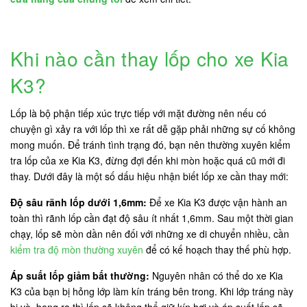
Khi nào cần thay lốp cho xe Kia
K3?
Lốp là bộ phận tiếp xúc trực tiếp với mặt đường nên nếu có
chuyện gì xảy ra với lốp thì xe rất dễ gặp phải những sự cố không
mong muốn. Để tránh tình trạng đó, bạn nên thường xuyên kiểm
tra lốp của xe Kia K3, đừng đợi đến khi mòn hoặc quá cũ mới đi
thay. Dưới đây là một số dấu hiệu nhận biết lốp xe cần thay mới:
Độ sâu rãnh lốp dưới 1,6mm:
Để xe Kia K3 được vận hành an
toàn thì rãnh lốp cần đạt độ sâu ít nhất 1,6mm. Sau một thời gian
chạy, lốp sẽ mòn dần nên đối với những xe di chuyển nhiều, cần
kiểm tra độ mòn thường xuyên
để có kế hoạch thay thế phù hợp.
Áp suất lốp giảm bất thường:
Nguyên nhân có thể do xe Kia
K3 của bạn bị hỏng lớp làm kín tráng bên trong. Khi lớp tráng này