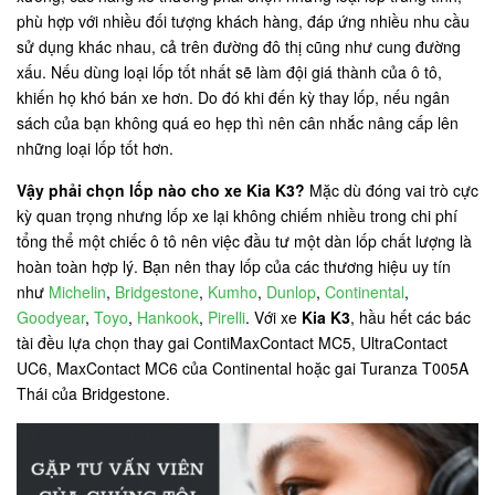
phù hợp với nhiều đối tượng khách hàng, đáp ứng nhiều nhu cầu
sử dụng khác nhau, cả trên đường đô thị cũng như cung đường
xấu. Nếu dùng loại lốp tốt nhất sẽ làm đội giá thành của ô tô,
khiến họ khó bán xe hơn. Do đó khi đến kỳ thay lốp, nếu ngân
sách của bạn không quá eo hẹp thì nên cân nhắc nâng cấp lên
những loại lốp tốt hơn.
Vậy phải chọn lốp nào cho xe Kia K3?
Mặc dù đóng vai trò cực
kỳ quan trọng nhưng lốp xe lại không chiếm nhiều trong chi phí
tổng thể một chiếc ô tô nên việc đầu tư một dàn lốp chất lượng là
hoàn toàn hợp lý. Bạn nên thay lốp của các thương hiệu uy tín
như
Michelin
,
Bridgestone
,
Kumho
,
Dunlop
,
Continental
,
Goodyear
,
Toyo
,
Hankook
,
Pirelli
. Với xe
Kia K3
, hầu hết các bác
tài đều lựa chọn thay gai ContiMaxContact MC5, UltraContact
UC6, MaxContact MC6 của Continental hoặc gai Turanza T005A
Thái của Bridgestone.