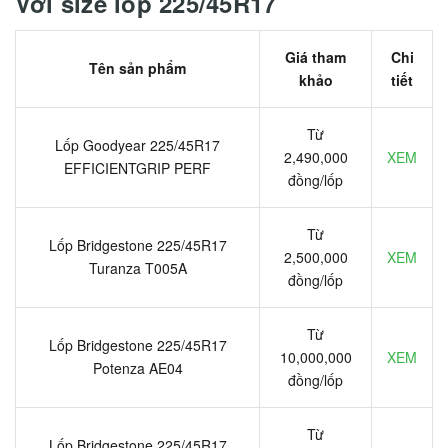
Với size lốp 225/45R17
Giá tham
Chi
Tên sản phẩm
khảo
tiết
Từ
Lốp Goodyear 225/45R17
2,490,000
XEM
EFFICIENTGRIP PERF
đồng/lốp
Từ
Lốp Bridgestone 225/45R17
2,500,000
XEM
Turanza T005A
đồng/lốp
Từ
Lốp Bridgestone 225/45R17
10,000,000
XEM
Potenza AE04
đồng/lốp
Từ
Lốp Bridgestone 225/45R17