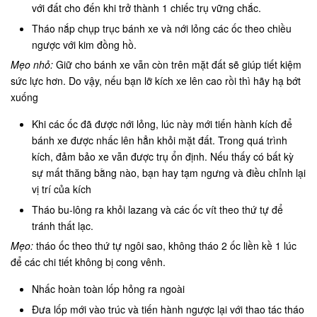
với đất cho đến khi trở thành 1 chiếc trụ vững chắc.
Tháo nắp chụp trục bánh xe và nới lỏng các ốc theo chiều
ngược với kim đồng hồ.
Mẹo nhỏ:
Giữ cho bánh xe vẫn còn trên mặt đất sẽ giúp tiết kiệm
sức lực hơn. Do vậy, nếu bạn lỡ kích xe lên cao rồi thì hãy hạ bớt
xuống
Khi các ốc đã được nới lỏng, lúc này mới tiến hành kích để
bánh xe được nhấc lên hẳn khỏi mặt đất. Trong quá trình
kích, đảm bảo xe vẫn được trụ ổn định. Nếu thấy có bất kỳ
sự mất thăng bằng nào, bạn hay tạm ngưng và điều chỉnh lại
vị trí của kích
Tháo bu-lông ra khỏi lazang và các ốc vít theo thứ tự để
tránh thất lạc.
Mẹo:
tháo ốc theo thứ tự ngôi sao, không tháo 2 ốc liền kề 1 lúc
để các chi tiết không bị cong vênh.
Nhấc hoàn toàn lốp hỏng ra ngoài
Đưa lốp mới vào trúc và tiến hành ngược lại với thao tác tháo