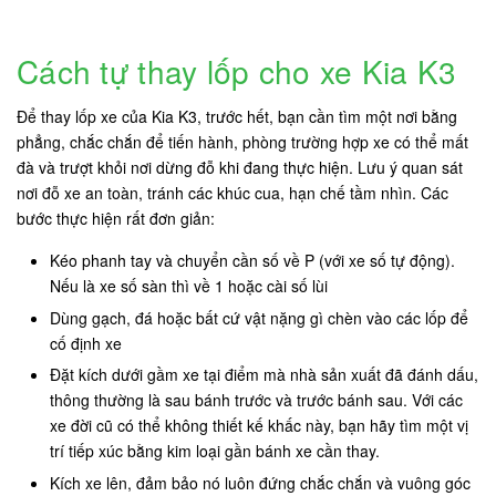
Cách tự thay lốp cho xe Kia K3
Để thay lốp xe của Kia K3, trước hết, bạn cần tìm một nơi bằng
phẳng, chắc chắn để tiến hành, phòng trường hợp xe có thể mất
đà và trượt khỏi nơi dừng đỗ khi đang thực hiện. Lưu ý quan sát
nơi đỗ xe an toàn, tránh các khúc cua, hạn chế tầm nhìn. Các
bước thực hiện rất đơn giản:
Kéo phanh tay và chuyển cần số về P (với xe số tự động).
Nếu là xe số sàn thì về 1 hoặc cài số lùi
Dùng gạch, đá hoặc bất cứ vật nặng gì chèn vào các lốp để
cố định xe
Đặt kích dưới gầm xe tại điểm mà nhà sản xuất đã đánh dấu,
thông thường là sau bánh trước và trước bánh sau. Với các
xe đời cũ có thể không thiết kế khấc này, bạn hãy tìm một vị
trí tiếp xúc bằng kim loại gần bánh xe cần thay.
Kích xe lên, đảm bảo nó luôn đứng chắc chắn và vuông góc