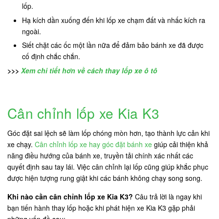
lốp.
Hạ kích dần xuống đến khi lốp xe chạm đất và nhấc kích ra
ngoài.
Siết chặt các ốc một lần nữa để đảm bảo bánh xe đã được
cố định chắc chắn.
>>>
Xem chi tiết hơn về cách thay lốp xe ô tô
Cân chỉnh lốp xe Kia K3
Góc đặt sai lệch sẽ làm lốp chóng mòn hơn, tạo thành lực cản khi
xe chạy.
Cân chỉnh lốp xe hay góc đặt bánh xe
giúp cải thiện khả
năng điều hướng của bánh xe, truyền tải chính xác nhất các
quyết định sau tay lái. Việc cân chỉnh lại lốp cũng giúp khắc phục
được hiện tượng rung giật khi các bánh không chạy song song.
Khi nào cần cân chỉnh lốp xe Kia K3?
Câu trả lời là ngay khi
bạn tiến hành thay lốp hoặc khi phát hiện xe Kia K3 gặp phải
những vấn đề sau: