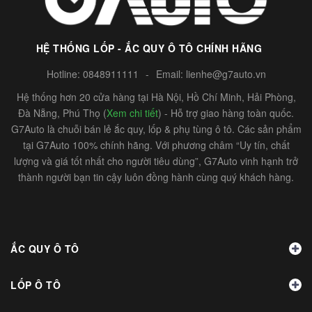
HỆ THỐNG LỐP - ẮC QUY Ô TÔ CHÍNH HÃNG
Hotline:
0848911111
-
Email:
lienhe@g7auto.vn
Hệ thống hơn 20 cửa hàng tại Hà Nội, Hồ Chí Minh, Hải Phòng,
Đà Nẵng, Phú Thọ (
Xem chi tiết
) - Hỗ trợ giao hàng toàn quốc.
G7Auto là chuỗi bán lẻ ắc quy, lốp & phụ tùng ô tô. Các sản phẩm
tại G7Auto 100% chính hãng. Với phương châm “Uy tín, chất
lượng và giá tốt nhất cho người tiêu dùng”, G7Auto vinh hạnh trở
thành người bạn tin cậy luôn đồng hành cùng quý khách hàng.
ẮC QUY Ô TÔ
LỐP Ô TÔ