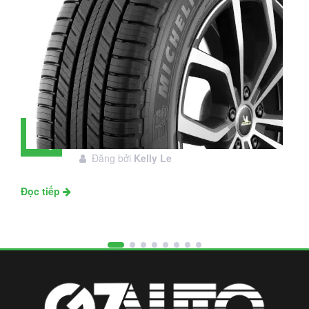
Đánh giá lốp Michelin Primacy SUV:
28
Đáng đầu tư không?
Tháng
Đăng bởi
Kelly Le
11
Đọc tiếp