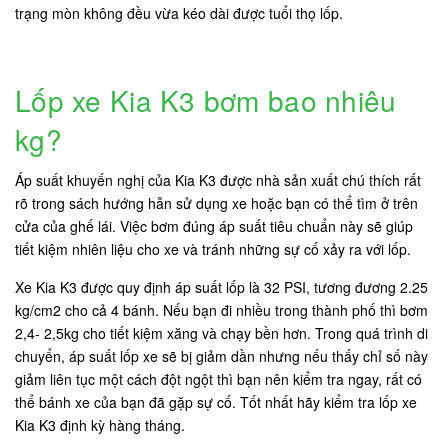
trạng mòn không đều vừa kéo dài được tuổi thọ lốp.
Lốp xe Kia K3 bơm bao nhiêu
kg?
Áp suất khuyến nghị của Kia K3 được nhà sản xuất chú thích rất
rõ trong sách hướng hẫn sử dụng xe hoặc bạn có thể tìm ở trên
cửa của ghế lái. Việc bơm đúng áp suất tiêu chuẩn này sẽ giúp
tiết kiệm nhiên liệu cho xe và tránh những sự cố xảy ra với lốp.
Xe Kia K3 được quy định áp suất lốp là 32 PSI, tương đương 2.25
kg/cm2 cho cả 4 bánh. Nếu bạn đi nhiều trong thành phố thì bơm
2,4- 2,5kg cho tiết kiệm xăng và chạy bền hơn. Trong quá trình di
chuyển, áp suất lốp xe sẽ bị giảm dần nhưng nếu thấy chỉ số này
giảm liên tục một cách đột ngột thì bạn nên kiểm tra ngay, rất có
thể bánh xe của bạn đã gặp sự cố. Tốt nhất hãy kiểm tra lốp xe
Kia K3 định kỳ hàng tháng.