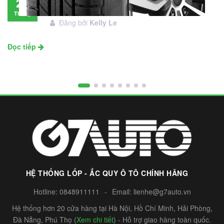
28
đầu tư không?
Tháng
Đăng bởi
Kelly Le
11
Đọc tiếp
HỆ THỐNG LỐP - ẮC QUY Ô TÔ CHÍNH HÃNG
Hotline:
0848911111
-
Email:
lienhe@g7auto.vn
Hệ thống hơn 20 cửa hàng tại Hà Nội, Hồ Chí Minh, Hải Phòng,
Đà Nẵng, Phú Thọ (
Xem chi tiết
) - Hỗ trợ giao hàng toàn quốc.