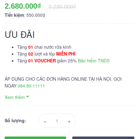
2.680.000₫
3.230.000₫
Tiết kiệm
: 550.000₫
ƯU ĐÃI
Tặng
01
chai nước rửa kính
Tặng
02
lượt vá lốp
MIỄN PHÍ
Tặng
01 VOUCHER
giảm 25%
Bảo hiểm TNDS
ÁP DỤNG CHO CÁC ĐƠN HÀNG ONLINE TẠI HÀ NỘI. GỌI
NGAY
084.89.11111
Xem thêm
-
+
Số lượng: