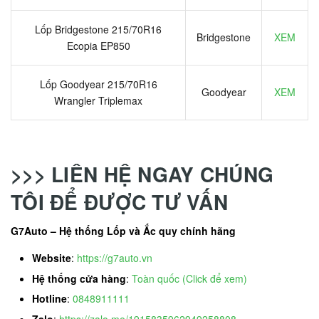
Lốp Bridgestone 215/70R16
Bridgestone
XEM
Ecopia EP850
Lốp Goodyear 215/70R16
Goodyear
XEM
Wrangler Triplemax
>>> LIÊN HỆ NGAY CHÚNG
TÔI ĐỂ ĐƯỢC TƯ VẤN
G7Auto – Hệ thống Lốp và Ắc quy chính hãng
Website
:
https://g7auto.vn
Hệ thống cửa hàng
:
Toàn quốc (Click để xem)
Hotline
:
0848911111
Zalo
:
https://zalo.me/1915835962949258808