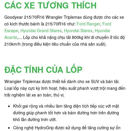
CÁC XE TƯƠNG THÍCH
Goodyear 215/70R16 Wrangler Triplemax dùng được cho các xe
có kích thước bánh là 215/70R16 như:
Ford Ranger
,
Ford
Escape
,
Hyundai Grand Starex
,
Hyundai Starex
,
Hyundai
Avante
,... Lốp cho khả nặng chịu tải 800kg khi di chuyển ở tốc độ
210km/h (trong điều kiện tiêu chuẩn của nhà sản xuất).
ĐẶC TÍNH CỦA LỐP
Wrangler Triplemax được thiết kế dành cho xe SUV và bán tải.
Loại lốp này cực kỳ linh hoạt, hiệu suất phanh vượt trội mang đến
trải nghiệm lái xe an toàn, thú vị.
Khối gai rộng và nhiều làm tăng diện tích tiếp xúc với mặt
đường giúp phanh tốt hơn và bám đường hơn trên đường
khô lẫn đường trơn ướt.
Công nghệ HydroGrip được sử dụng để tăng cường sự ổn