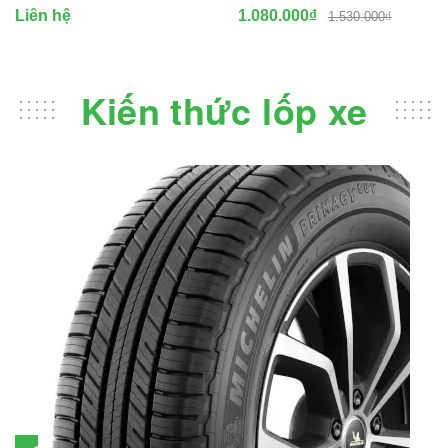
Liên hệ
1.080.000₫
1.530.000₫
Kiến thức lốp xe
Đánh giá lốp Michelin Primacy SUV: Đáng