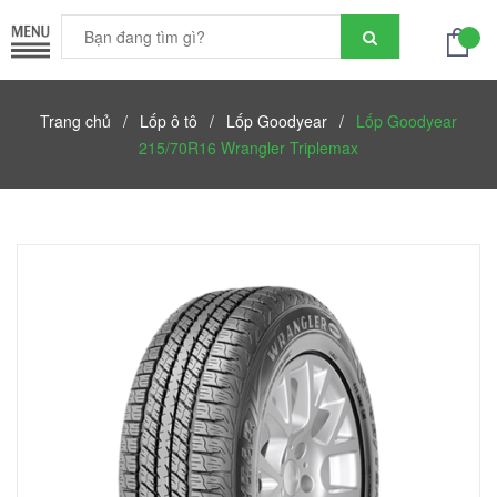
Trang chủ
/
Lốp ô tô
/
Lốp Goodyear
/
Lốp Goodyear
215/70R16 Wrangler Triplemax