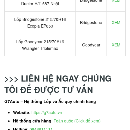
Bridgestone
XEM
Dueler H/T 687 Nhật
Lốp Bridgestone 215/70R16
Bridgestone
XEM
Ecopia EP850
Lốp Goodyear 215/70R16
Goodyear
XEM
Wrangler Triplemax
>>> LIÊN HỆ NGAY CHÚNG
TÔI ĐỂ ĐƯỢC TƯ VẤN
G7Auto – Hệ thống Lốp và Ắc quy chính hãng
Website
:
https://g7auto.vn
Hệ thống cửa hàng
:
Toàn quốc (Click để xem)
Hotline
:
0848911111