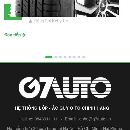
Đánh giá lốp Michelin Primacy SUV: Đáng
28
đầu tư không?
Tháng
Đăng bởi
Kelly Le
11
Đọc tiếp
HỆ THỐNG LỐP - ẮC QUY Ô TÔ CHÍNH HÃNG
Hotline:
0848911111
-
Email:
lienhe@g7auto.vn
Hệ thống hơn 20 cửa hàng tại Hà Nội, Hồ Chí Minh, Hải Phòng,