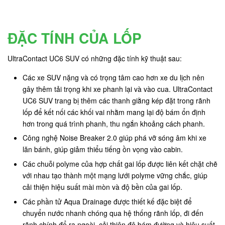
ĐẶC TÍNH CỦA LỐP
UltraContact UC6 SUV có những đặc tính kỹ thuật sau:
Các xe SUV nặng và có trọng tâm cao hơn xe du lịch nên
gây thêm tải trọng khi xe phanh lại và vào cua. UltraContact
UC6 SUV trang bị thêm các thanh giằng kép đặt trong rãnh
lốp để kết nối các khối vai nhằm mang lại độ bám ổn định
hơn trong quá trình phanh, thu ngắn khoảng cách phanh.
Công nghệ Noise Breaker 2.0 giúp phá vỡ sóng âm khi xe
lăn bánh, giúp giảm thiểu tiếng ồn vọng vào cabin.
Các chuỗi polyme của hợp chất gai lốp được liên kết chặt chẽ
với nhau tạo thành một mạng lưới polyme vững chắc, giúp
cải thiện hiệu suất mài mòn và độ bền của gai lốp.
Các phần tử Aqua Drainage được thiết kế đặc biệt để
chuyển nước nhanh chóng qua hệ thống rãnh lốp, đi đến
rãnh chính để ra ngoài, cải thiện độ bám đường và hiệu suất