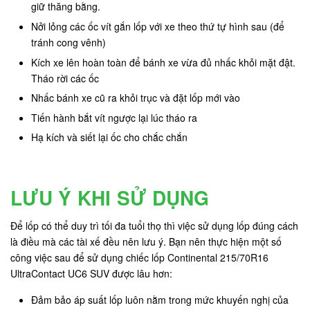
giữ thăng bằng.
Nởi lỏng các ốc vít gắn lốp với xe theo thứ tự hình sau (để
tránh cong vênh)
Kích xe lên hoàn toàn để bánh xe vừa đủ nhấc khỏi mặt đật.
Tháo rời các ốc
Nhấc bánh xe cũ ra khỏi trục và đặt lốp mới vào
Tiến hành bắt vít ngược lại lúc tháo ra
Hạ kích và siết lại ốc cho chắc chắn
LƯU Ý KHI SỬ DỤNG
Để lốp có thể duy trì tối đa tuổi thọ thì việc sử dụng lốp đúng cách
là điều mà các tài xế đều nên lưu ý. Bạn nên thực hiện một số
công việc sau để sử dụng chiếc lốp Continental 215/70R16
UltraContact UC6 SUV được lâu hơn:
Đảm bảo áp suất lốp luôn nằm trong mức khuyến nghị của