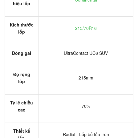
hiệu lốp
Kích thước
215/70R16
lốp
Dòng gai
UltraContact UC6 SUV
Độ rộng
215mm
lốp
Tỷ lệ chiều
70%
cao
Thiết kế
Radial - Lốp bố tỏa tròn
lốp