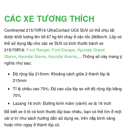
CÁC XE TƯƠNG THÍCH
Continental 215/70R16 UltraContact UC6 SUV có thể chịu tải
được khối lượng lên tới 67 kg
khi chạy ở vận tốc 280km/h. Lốp có
thể sử dụng lắp cho các xe SUV có kích thước bánh xe
215/70R16:
Ford Ranger
,
Ford Escape
,
Hyundai Grand
Starex
,
Hyundai Starex
,
Hyundai Avante
,... Thông số này mang ý
nghĩa như sau:
Độ rộng lốp 215mm: Khoảng cách giữa 2 thành lốp là
215mm
Tỉ lệ chiều cao 70%: Độ cao của lốp so với độ rộng lốp bằng
70%
Lazang 16 inch: Đường kính mâm (vành) xe là 16 inch
Để biết xe ô tô có kích thước lốp bao nhiêu, bạn có thể tìm ở một
vài vị trí như sách hướng dẫn sử dụng xe, trên nắp bình xăng
hoặc nhìn ngay ở thành lốp cũ.