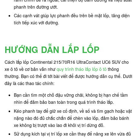
phanh trên đường ướt.
Các cạnh vát giúp lực phanh đều trên bề mặt lốp, tăng diện
tích tiếp xúc với đường.
HƯỚNG DẪN LẮP LỐP
Cách lắp lốp Continental 215/70R16 UltraContact UC6 SUV cho
xe ô tô về cơ bản vẫn như
quy trình tháo lắp lốp ô tô
thông
thường. Bạn có thể đi tới bài viết để được hướng dẫn cụ thể. Dưới
đây là các thao tác chính:
Bạn cần tìm một chỗ đậu vững chãi, không bị hạn chế tầm
nhìn để đảm bảo ban toàn trong quá trình tháo lắp.
Kéo phanh tay để giữ xe cố định, về số và tìm gạch hoặc vật
nặng nào đó đủ chắc chắn để chèn vào lốp, đảm bảo bánh
xe không bị trượt vào lao đi khỏi vị trí dừng đỗ.
Sử dụng kích tại vị trí lốp xe cần thay để nâng xe lên vừa đủ