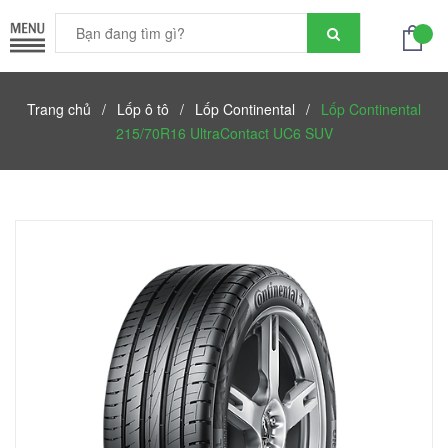
Trang chủ
/
Lốp ô tô
/
Lốp Continental
/
Lốp Continental
215/70R16 UltraContact UC6 SUV