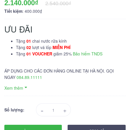
2.140.000₫
2.540.000₫
Tiết kiệm
: 400.000₫
ƯU ĐÃI
Tặng
01
chai nước rửa kính
Tặng
02
lượt vá lốp
MIỄN PHÍ
Tặng
01 VOUCHER
giảm 25%
Bảo hiểm TNDS
ÁP DỤNG CHO CÁC ĐƠN HÀNG ONLINE TẠI HÀ NỘI. GỌI
NGAY
084.89.11111
Xem thêm
-
+
Số lượng: