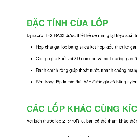
ĐẶC TÍNH CỦA LỐP
Dynapro HP2 RA33 được thiết kế để mang lại hiệu suất tuy
Hợp chất gai lốp bằng silica kết hợp kiểu thiết kế g
Công nghệ khối vai 3D độc đáo và một đường gân ở 
Rãnh chính rộng giúp thoát nước nhanh chóng mang l
Bên trong lốp là các đai thép được gia cố bằng nylo
CÁC LỐP KHÁC CÙNG KÍ
Với kích thước lốp 215/70R16, bạn có thể tham khảo th