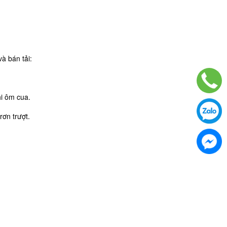
à bán tải:
hi ôm cua.
rơn trượt.