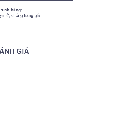
hính hãng:
ện tử, chống hàng giả
ÁNH GIÁ