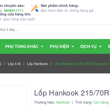
ấn chuyên sâu:
Sản phẩm chính hãng:
ne:
0848911111
Bảo hành điện tử, chống hàng giả
hống cửa hàng lớn:
ốt, giao hàng toàn quốc
PHỤ TÙNG KHÁC
PHỤ KIỆN
DỊCH VỤ
ủ
/
Lốp ô tô
/
Lốp Hankook
/
Lốp Hankook 215/70R16 Dynapro 
Lốp Hankook 215/70
Thương hiệu:
Hankook
|
Tình trạng:
Còn hàng