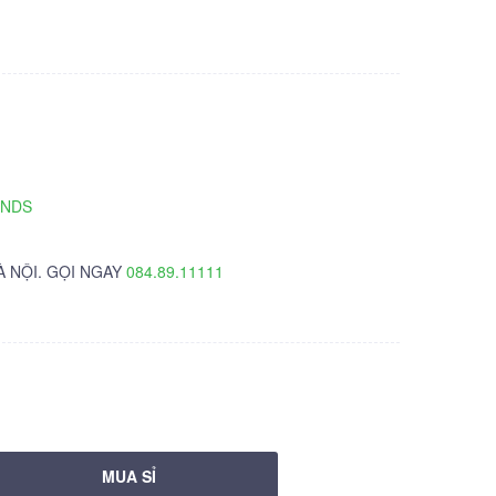
TNDS
À NỘI. GỌI NGAY
084.89.11111
MUA SỈ