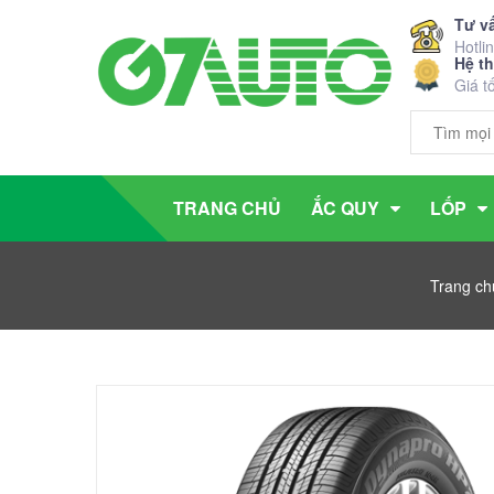
Tư v
Hotli
Hệ t
Giá t
TRANG CHỦ
ẮC QUY
LỐP
Trang ch