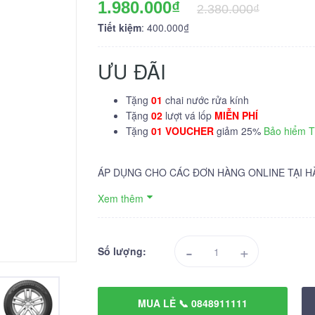
1.980.000₫
2.380.000₫
Tiết kiệm
: 400.000₫
ƯU ĐÃI
Tặng
01
chai nước rửa kính
Tặng
02
lượt vá lốp
MIỄN PHÍ
Tặng
01 VOUCHER
giảm 25%
Bảo hiểm 
ÁP DỤNG CHO CÁC ĐƠN HÀNG ONLINE TẠI H
Xem thêm
-
+
Số lượng:
MUA LẺ 📞 0848911111