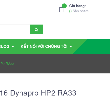
Giỏ hàng:
(
)
Sản phẩm
BLOG
KẾT NỐI VỚI CHÚNG TÔI
HP2 RA33
R16 Dynapro HP2 RA33