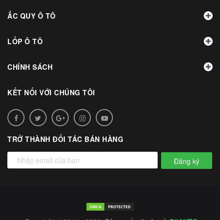
ẮC QUY Ô TÔ
LỐP Ô TÔ
CHÍNH SÁCH
KẾT NỐI VỚI CHÚNG TÔI
TRỞ THÀNH ĐỐI TÁC BÁN HÀNG
Đăng ký