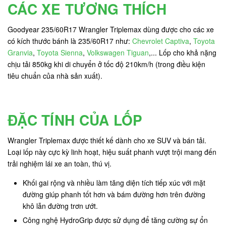
CÁC XE TƯƠNG THÍCH
Goodyear 235/60R17 Wrangler Triplemax dùng được cho các xe
có kích thước bánh là 235/60R17 như:
Chevrolet Captiva
,
Toyota
Granvia
,
Toyota Sienna
,
Volkswagen Tiguan
,... Lốp cho khả nặng
chịu tải 850kg khi di chuyển ở tốc độ 210km/h (trong điều kiện
tiêu chuẩn của nhà sản xuất).
ĐẶC TÍNH CỦA LỐP
Wrangler Triplemax được thiết kế dành cho xe SUV và bán tải.
Loại lốp này cực kỳ linh hoạt, hiệu suất phanh vượt trội mang đến
trải nghiệm lái xe an toàn, thú vị.
Khối gai rộng và nhiều làm tăng diện tích tiếp xúc với mặt
đường giúp phanh tốt hơn và bám đường hơn trên đường
khô lẫn đường trơn ướt.
Công nghệ HydroGrip được sử dụng để tăng cường sự ổn