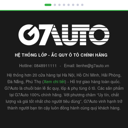
HỆ THỐNG LỐP - ẮC QUY Ô TÔ CHÍNH HÃNG
Hotline:
0848911111
-
Email:
lienhe@g7auto.vn
Hệ thống hơn 20 cửa hàng tại Hà Nội, Hồ Chí Minh, Hải Phòng,
Đà Nẵng, Phú Thọ (
Xem chi tiết
) - Hỗ trợ giao hàng toàn quốc.
G7Auto là chuỗi bán lẻ ắc quy, lốp & phụ tùng ô tô. Các sản phẩm
tại G7Auto 100% chính hãng. Với phương châm “Uy tín, chất
lượng và giá tốt nhất cho người tiêu dùng”, G7Auto vinh hạnh trở
thành người bạn tin cậy luôn đồng hành cùng quý khách hàng.