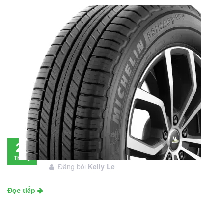
Đánh giá lốp Michelin Primacy SUV: Đáng
28
đầu tư không?
Tháng
Đăng bởi
Kelly Le
11
Đọc tiếp