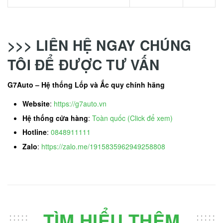
>>> LIÊN HỆ NGAY CHÚNG
TÔI ĐỂ ĐƯỢC TƯ VẤN
G7Auto – Hệ thống Lốp và Ắc quy chính hãng
Website
:
https://g7auto.vn
Hệ thống cửa hàng
:
Toàn quốc (Click để xem)
Hotline
:
0848911111
Zalo
:
https://zalo.me/1915835962949258808
TÌM HIỂU THÊM