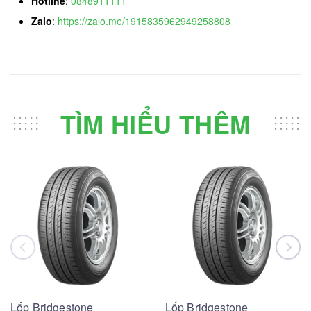
Hotline
:
0848911111
Zalo
:
https://zalo.me/1915835962949258808
TÌM HIỂU THÊM
Lốp Bridgestone
Lốp Bridgestone