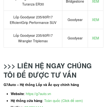
Bridgestone
XEM
Turanza ER30
Lốp Goodyear 235/60R17
Goodyear
XEM
EfficientGrip Performance SUV
Lốp Goodyear 235/60R17
Goodyear
XEM
Wrangler Triplemax
>>> LIÊN HỆ NGAY CHÚNG
TÔI ĐỂ ĐƯỢC TƯ VẤN
G7Auto – Hệ thống Lốp và Ắc quy chính hãng
Website
:
https://g7auto.vn
Hệ thống cửa hàng
:
Toàn quốc (Click để xem)