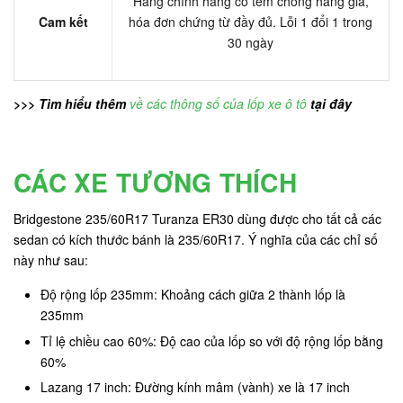
Hàng chính hãng có tem chống hàng giả,
Cam kết
hóa đơn chứng từ đầy đủ. Lỗi 1 đổi 1 trong
30 ngày
>>> Tìm hiểu thêm
về các thông số của lốp xe ô tô
tại đây
CÁC XE TƯƠNG THÍCH
Bridgestone 235/60R17 Turanza ER30 dùng được cho tất cả các
sedan có kích thước bánh là 235/60R17. Ý nghĩa của các chỉ số
này như sau:
Độ rộng lốp 235mm: Khoảng cách giữa 2 thành lốp là
235mm
Tỉ lệ chiều cao 60%: Độ cao của lốp so với độ rộng lốp bằng
60%
Lazang 17 inch: Đường kính mâm (vành) xe là 17 inch