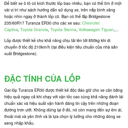
Để biết xe ô tô có kích thước lốp bao nhiêu, bạn có thể tìm ở một
vài vị trí như sách hướng dẫn sử dụng xe, trên nắp bình xăng
hoặc nhìn ngay ở thành lốp cũ. Bạn có thể lắp Bridgestone
235/60R17 Turanza ER30 cho các xe sau:
Chevrolet
Captiva
,
Toyota Granvia
,
Toyota Sienna
,
Volkswagen Tiguan
,...
Lốp được thiết kế cho khả năng chịu tải lên tới 850kg khi di
chuyển ở tốc độ 210km/h (tại điều kiện tiêu chuẩn của nhà sản
xuất Bridgestone).
ĐẶC TÍNH CỦA LỐP
Gai lốp Turanza ER30 được thiết kế độc đáo giữ cho xe cân bằng
hiệu quả ngay cả khi chạy với vận tốc cao cùng khả năng đánh lái
chuẩn xác và hiệu suất vận hành đáng tin cậy trên những đoạn
đường trơn ướt. Không dừng lại ở đó, nó còn mang đến sự êm ái,
thoải mái và yên tĩnh và là lựa chọn lý tưởng cho những dòng xe
sang nhập khẩu.