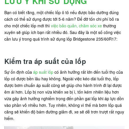
LƯU Ý KHI SỬ DỤNG
Bạn có biết rằng, một chiếc lốp ô tô nếu được bảo dưỡng đúng
cách có thể sử dụng được tới 5-6 năm? Để đỡ tốn chi phí bỏ ra
cho một chiếc lốp mới thì
việc bảo quản, chăm sóc xe
thường
xuyên sẽ giúp ích bạn rất nhiều đó. Sau đây là một số công việc
cần lưu ý trong quá trình sử dụng lốp Bridgestone 235/60R17:
Kiểm tra áp suất của lốp
Sự ổn định của
áp suất lốp
có ảnh hưởng rất lớn đến tuổi thọ của
lốp có được bền lâu hay không. Ngoài việc kéo dài tuổi thọ, lốp
được bơm chuẩn áp suất cũng sẽ giúp cho hành trình đi lại được
êm ái hơn. Lốp bị non vừa khiến xe bị ì, tốn kém nhiên liệu hơn
vừa gây ảnh hưởng nghiểm trọng đến phần gai lốp khi áp lực dồn
vào phần vỏ nhiều hơn. Tuy nhiên, không vì thế mà bơm lốp quá
căng sẽ khiến độ bám đường giảm đi, xe sẽ dễ trơn trượt rất nguy
hiểm.