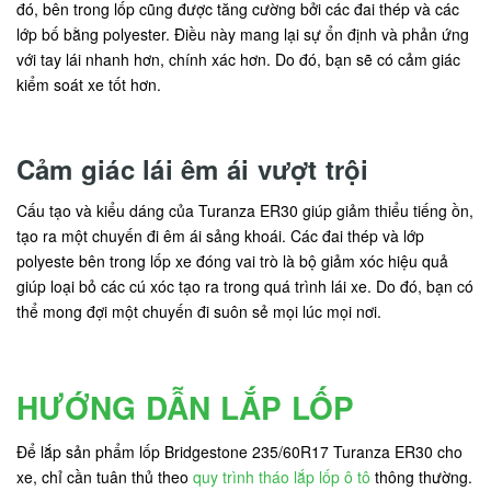
đó, bên trong lốp cũng được tăng cường bởi các đai thép và các
lớp bố bằng polyester. Điều này mang lại sự ổn định và phản ứng
với tay lái nhanh hơn, chính xác hơn. Do đó, bạn sẽ có cảm giác
kiểm soát xe tốt hơn.
Cảm giác lái êm ái vượt trội
Cấu tạo và kiểu dáng của Turanza ER30 giúp giảm thiểu tiếng ồn,
tạo ra một chuyến đi êm ái sảng khoái. Các đai thép và lớp
polyeste bên trong lốp xe đóng vai trò là bộ giảm xóc hiệu quả
giúp loại bỏ các cú xóc tạo ra trong quá trình lái xe. Do đó, bạn có
thể mong đợi một chuyến đi suôn sẻ mọi lúc mọi nơi.
HƯỚNG DẪN LẮP LỐP
Để lắp sản phẩm lốp Bridgestone 235/60R17 Turanza ER30 cho
xe, chỉ cần tuân thủ theo
quy trình tháo lắp lốp ô tô
thông thường.