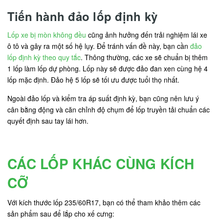
Tiến hành đảo lốp định kỳ
Lốp xe bị mòn không đều
cũng ảnh hưởng đến trải nghiệm lái xe
ô tô và gây ra một số hệ lụy. Để tránh vấn đề này, bạn cần
đảo
lốp định kỳ theo quy tắc
. Thông thường, các xe sẽ chuẩn bị thêm
1 lốp làm lốp dự phòng. Lốp này sẽ được đảo đan xen cùng hệ 4
lốp mặc định. Đảo hệ 5 lốp sẽ tối ưu được tuổi thọ nhất.
Ngoài đảo lốp và kiểm tra áp suất định kỳ, bạn cũng nên lưu ý
cân bằng động và căn chỉnh độ chụm để lốp truyền tải chuẩn các
quyết định sau tay lái hơn.
CÁC LỐP KHÁC CÙNG KÍCH
CỠ
Với kích thước lốp 235/60R17, bạn có thể tham khảo thêm các
sản phẩm sau để lắp cho xế cưng: