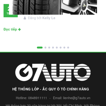
Đánh giá lốp Michelin Primacy SUV: Đáng
28
đầu tư không?
Tháng
Đăng bởi
Kelly Le
11
Đọc tiếp
HỆ THỐNG LỐP - ẮC QUY Ô TÔ CHÍNH HÃNG
Hotline:
0848911111
-
Email:
lienhe@g7auto.vn
Hệ thống hơn 20 cửa hàng tại Hà Nội, Hồ Chí Minh, Hải Phòng,