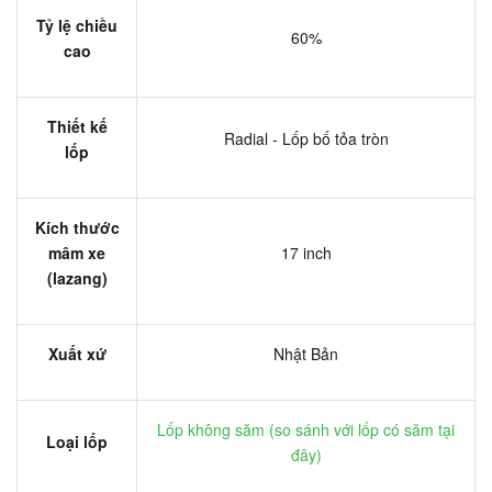
Tỷ lệ chiều
60%
cao
Thiết kế
Radial - Lốp bố tỏa tròn
lốp
Kích thước
mâm xe
17 inch
(lazang)
Xuất xứ
Nhật Bản
Lốp không săm (
so sánh với lốp có săm tại
Loại lốp
đây
)