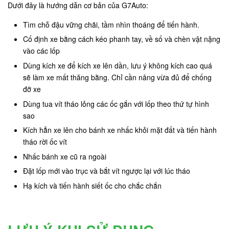
Dưới đây là hướng dẫn cơ bản của G7Auto:
Tìm chỗ đậu vững chãi, tầm nhìn thoáng để tiến hành.
Cố định xe bằng cách kéo phanh tay, về số và chèn vật nặng
vào các lốp
Dùng kích xe để kích xe lên dần, lưu ý không kích cao quá
sẽ làm xe mất thăng bằng. Chỉ cần nâng vừa đủ để chống
đỡ xe
Dùng tua vít tháo lỏng các ốc gắn với lốp theo thứ tự hình
sao
Kích hẳn xe lên cho bánh xe nhấc khỏi mặt đất và tiến hành
tháo rời ốc vít
Nhấc bánh xe cũ ra ngoài
Đặt lốp mới vào trục và bắt vít ngược lại với lúc tháo
Hạ kích và tiến hành siết ốc cho chắc chắn