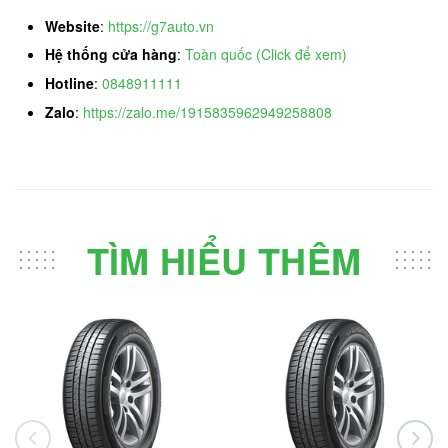
Website
:
https://g7auto.vn
Hệ thống cửa hàng
:
Toàn quốc (Click để xem)
Hotline
:
0848911111
Zalo
:
https://zalo.me/1915835962949258808
TÌM HIỂU THÊM