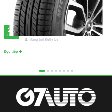
Đánh giá lốp Michelin Primacy SUV: Đáng
28
đầu tư không?
Tháng
Đăng bởi
Kelly Le
11
Đọc tiếp