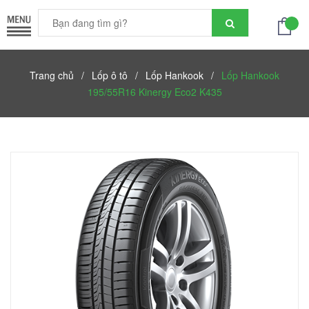
Trang chủ
/
Lốp ô tô
/
Lốp Hankook
/
Lốp Hankook
195/55R16 Kinergy Eco2 K435