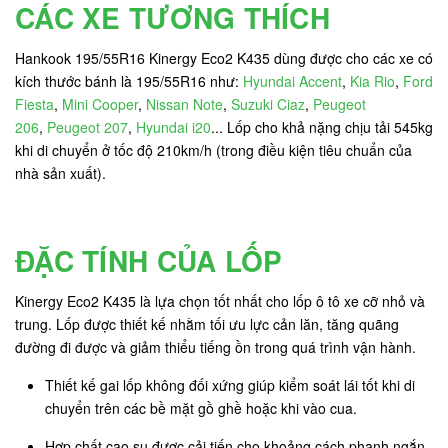
CÁC XE TƯƠNG THÍCH
Hankook 195/55R16 Kinergy Eco2 K435 dùng được cho các xe có
kích thước bánh là 195/55R16 như:
Hyundai Accent
,
Kia Rio
,
Ford
Fiesta
,
Mini Cooper
,
Nissan Note
,
Suzuki Ciaz
,
Peugeot
206
,
Peugeot 207
,
Hyundai i20
... Lốp cho khả nặng chịu tải 545kg
khi di chuyển ở tốc độ 210km/h (trong điều kiện tiêu chuẩn của
nhà sản xuất).
ĐẶC TÍNH CỦA LỐP
Kinergy Eco2 K435 là lựa chọn tốt nhất cho lốp ô tô xe cỡ nhỏ và
trung. Lốp được thiết kế nhằm tối ưu lực cản lăn, tăng quãng
đường đi được và giảm thiểu tiếng ồn trong quá trình vận hành.
Thiết kế gai lốp không đối xứng giúp kiểm soát lái tốt khi di
chuyển trên các bề mặt gồ ghề hoặc khi vào cua.
Hợp chất cao su được cải tiến cho khoảng cách phanh ngắn