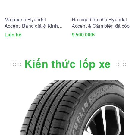
Má phanh Hyundai
Độ cốp điện cho Hyundai
Accent: Bảng giá & Kinh
Accent & Cảm biến đá cốp
nghiệm thay lắp
Liên hệ
9.500.000₫
Kiến thức lốp xe