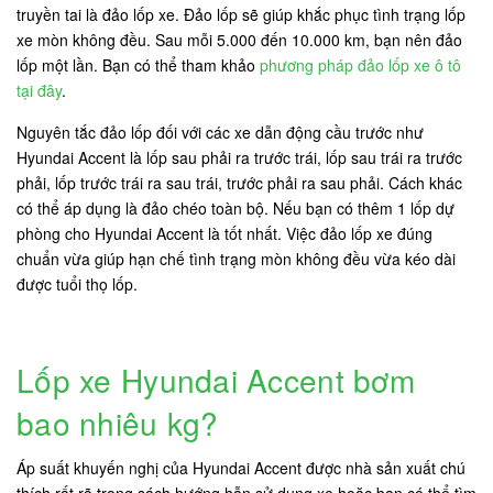
truyền tai là đảo lốp xe. Đảo lốp sẽ giúp khắc phục tình trạng lốp
xe mòn không đều. Sau mỗi 5.000 đến 10.000 km, bạn nên đảo
lốp một lần. Bạn có thể tham khảo
phương pháp đảo lốp xe ô tô
tại đây
.
Nguyên tắc đảo lốp đối với các xe dẫn động cầu trước như
Hyundai Accent là lốp sau phải ra trước trái, lốp sau trái ra trước
phải, lốp trước trái ra sau trái, trước phải ra sau phải. Cách khác
có thể áp dụng là đảo chéo toàn bộ. Nếu bạn có thêm 1 lốp dự
phòng cho Hyundai Accent là tốt nhất. Việc đảo lốp xe đúng
chuẩn vừa giúp hạn chế tình trạng mòn không đều vừa kéo dài
được tuổi thọ lốp.
Lốp xe Hyundai Accent bơm
bao nhiêu kg?
Áp suất khuyến nghị của Hyundai Accent được nhà sản xuất chú
thích rất rõ trong sách hướng hẫn sử dụng xe hoặc bạn có thể tìm