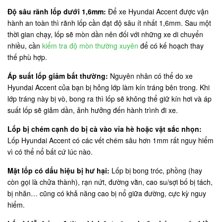
Độ sâu rãnh lốp dưới 1,6mm:
Để xe Hyundai Accent được vận
hành an toàn thì rãnh lốp cần đạt độ sâu ít nhất 1,6mm. Sau một
thời gian chạy, lốp sẽ mòn dần nên đối với những xe di chuyển
nhiều, cần
kiểm tra độ mòn thường xuyên
để có kế hoạch thay
thế phù hợp.
Áp suất lốp giảm bất thường:
Nguyên nhân có thể do xe
Hyundai Accent của bạn bị hỏng lớp làm kín tráng bên trong. Khi
lớp tráng này bị vò, bong ra thì lốp sẽ không thể giữ kín hơi và áp
suất lốp sẽ giảm dần, ảnh hưởng đến hành trình đi xe.
Lốp bị chém cạnh do bị cà vào vỉa hè hoặc vật sắc nhọn:
Lốp Hyundai Accent có các vết chém sâu hơn 1mm rất nguy hiểm
vì có thể nổ bất cứ lúc nào.
Mặt lốp có dấu hiệu bị hư hại:
Lốp bị bong tróc, phồng (hay
còn gọi là chửa thành), rạn nứt, đường vằn, cao su/sợi bố bị tách,
bị nhăn… cũng có khả năng cao bị nổ giữa đường, cực kỳ nguy
hiểm.