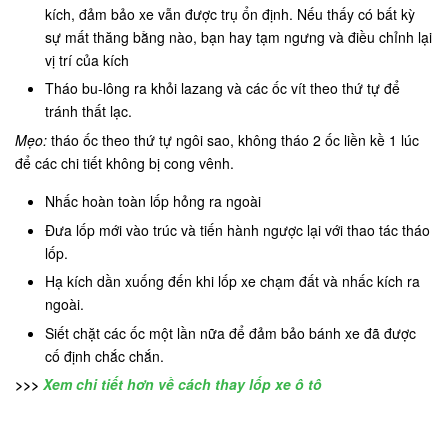
kích, đảm bảo xe vẫn được trụ ổn định. Nếu thấy có bất kỳ
sự mất thăng bằng nào, bạn hay tạm ngưng và điều chỉnh lại
vị trí của kích
Tháo bu-lông ra khỏi lazang và các ốc vít theo thứ tự để
tránh thất lạc.
Mẹo:
tháo ốc theo thứ tự ngôi sao, không tháo 2 ốc liền kề 1 lúc
để các chi tiết không bị cong vênh.
Nhấc hoàn toàn lốp hỏng ra ngoài
Đưa lốp mới vào trúc và tiến hành ngược lại với thao tác tháo
lốp.
Hạ kích dần xuống đến khi lốp xe chạm đất và nhấc kích ra
ngoài.
Siết chặt các ốc một lần nữa để đảm bảo bánh xe đã được
cố định chắc chắn.
>>>
Xem chi tiết hơn về cách thay lốp xe ô tô