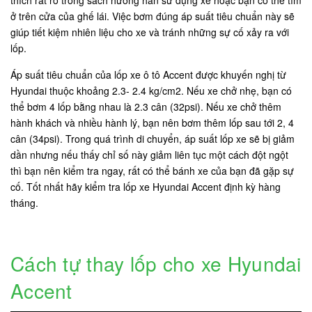
ở trên cửa của ghế lái. Việc bơm đúng áp suất tiêu chuẩn này sẽ
giúp tiết kiệm nhiên liệu cho xe và tránh những sự cố xảy ra với
lốp.
Áp suất tiêu chuẩn của lốp xe ô tô Accent được khuyến nghị từ
Hyundai thuộc khoảng 2.3- 2.4 kg/cm2. Nếu xe chở nhẹ, bạn có
thể bơm 4 lốp bằng nhau là 2.3 cân (32psi). Nếu xe chở thêm
hành khách và nhiều hành lý, bạn nên bơm thêm lốp sau tới 2, 4
cân (34psi). Trong quá trình di chuyển, áp suất lốp xe sẽ bị giảm
dần nhưng nếu thấy chỉ số này giảm liên tục một cách đột ngột
thì bạn nên kiểm tra ngay, rất có thể bánh xe của bạn đã gặp sự
cố. Tốt nhất hãy kiểm tra lốp xe Hyundai Accent định kỳ hàng
tháng.
Cách tự thay lốp cho xe Hyundai
Accent