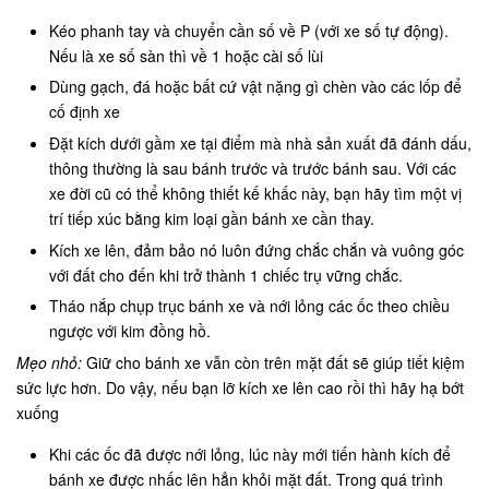
Kéo phanh tay và chuyển cần số về P (với xe số tự động).
Nếu là xe số sàn thì về 1 hoặc cài số lùi
Dùng gạch, đá hoặc bất cứ vật nặng gì chèn vào các lốp để
cố định xe
Đặt kích dưới gầm xe tại điểm mà nhà sản xuất đã đánh dấu,
thông thường là sau bánh trước và trước bánh sau. Với các
xe đời cũ có thể không thiết kế khấc này, bạn hãy tìm một vị
trí tiếp xúc bằng kim loại gần bánh xe cần thay.
Kích xe lên, đảm bảo nó luôn đứng chắc chắn và vuông góc
với đất cho đến khi trở thành 1 chiếc trụ vững chắc.
Tháo nắp chụp trục bánh xe và nới lỏng các ốc theo chiều
ngược với kim đồng hồ.
Mẹo nhỏ:
Giữ cho bánh xe vẫn còn trên mặt đất sẽ giúp tiết kiệm
sức lực hơn. Do vậy, nếu bạn lỡ kích xe lên cao rồi thì hãy hạ bớt
xuống
Khi các ốc đã được nới lỏng, lúc này mới tiến hành kích để
bánh xe được nhấc lên hẳn khỏi mặt đất. Trong quá trình