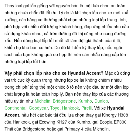
Thay loại gai lốp giống với nguyên bản là một lựa chọn an toàn
nhưng chưa chắc đã tối ưu. Lý do là khi chọn lốp cho xe mới xuất
xưởng, các hãng xe thường phải chọn những loại lốp trung tính,
phù hợp với nhiều đối tượng khách hàng, đáp ứng nhiều nhu cầu
sử dụng khác nhau, cả trên đường đô thị cũng như cung đường
xấu. Nếu dùng loại lốp tốt nhất sẽ làm đội giá thành của ô tô,
khiến họ khó bán xe hơn. Do đó khi đến kỳ thay lốp, nếu ngân
sách của bạn không quá eo hẹp thì nên cân nhắc nâng cấp lên
những loại lốp tốt hơn.
Vậy phải chọn lốp nào cho xe Hyundai Accent?
Mặc dù đóng
vai trò cực kỳ quan trọng nhưng lốp xe lại không chiếm nhiều
trong chi phí tổng thể một chiếc ô tô nên việc đầu tư một dàn lốp
chất lượng là hoàn toàn hợp lý. Bạn nên thay lốp của các thương
hiệu uy tín như
Michelin
,
Bridgestone
,
Kumho
,
Dunlop
,
Continental
,
Goodyear
,
Toyo
,
Hankook
,
Pirelli
. Với xe
Hyundai
Accent
, hầu hết các bác tài đều lựa chọn thay gai Kinergy H308
của Hankook, gai Ecowing KH27 của Kumho, gai Ecopia EP300
Thái của Bridgestone hoặc gai Primacy 4 của Michelin.