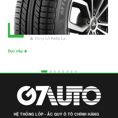
Đánh giá lốp Michelin Primacy SUV:
28
Đáng đầu tư không?
Tháng
Đăng bởi
Kelly Le
11
Đọc tiếp
HỆ THỐNG LỐP - ẮC QUY Ô TÔ CHÍNH HÃNG