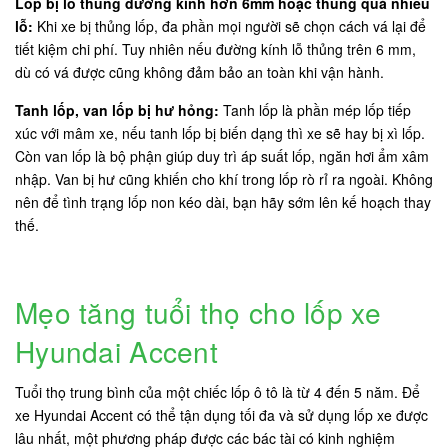
Lốp bị lỗ thủng đường kính hơn 6mm hoặc thủng quá nhiều
lỗ:
Khi xe bị thủng lốp, đa phần mọi người sẽ chọn cách vá lại để
tiết kiệm chi phí. Tuy nhiên nếu đường kính lỗ thủng trên 6 mm,
dù có vá được cũng không đảm bảo an toàn khi vận hành.
Tanh lốp, van lốp bị hư hỏng:
Tanh lốp là phần mép lốp tiếp
xúc với mâm xe, nếu tanh lốp bị biến dạng thì xe sẽ hay bị xì lốp.
Còn van lốp là bộ phận giúp duy trì áp suất lốp, ngăn hơi ẩm xâm
nhập. Van bị hư cũng khiến cho khí trong lốp rò rỉ ra ngoài. Không
nên để tình trạng lốp non kéo dài, bạn hãy sớm lên kế hoạch thay
thế.
Mẹo tăng tuổi thọ cho lốp xe
Hyundai Accent
Tuổi thọ trung bình của một chiếc lốp ô tô là từ 4 đến 5 năm. Để
xe Hyundai Accent có thể tận dụng tối đa và sử dụng lốp xe được
lâu nhất, một phương pháp được các bác tài có kinh nghiệm