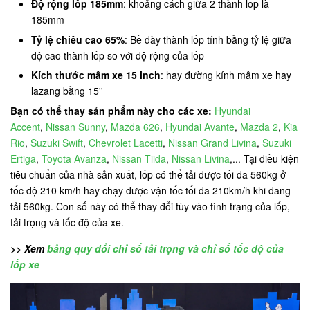
Độ rộng lốp 185mm
: khoảng cách giữa 2 thành lốp là
185mm
Tỷ lệ chiều cao 65%
: Bề dày thành lốp tính bằng tỷ lệ giữa
độ cao thành lốp so với độ rộng của lốp
Kích thước mâm xe 15 inch
: hay đường kính mâm xe hay
lazang bằng 15''
Bạn có thể thay sản phẩm này cho các xe:
Hyundai
Accent
,
Nissan Sunny
,
Mazda 626
,
Hyundai Avante
,
Mazda 2
,
Kia
Rio
,
Suzuki Swift
,
Chevrolet Lacetti
,
Nissan Grand Livina
,
Suzuki
Ertiga
,
Toyota Avanza
,
Nissan Tiida
,
Nissan Livina
,... Tại điều kiện
tiêu chuẩn của nhà sản xuất, lốp có thể tải được tối đa 560kg ở
tốc độ 210 km/h hay chạy được vận tốc tối đa 210km/h khi đang
tải 560kg. Con số này có thể thay đổi tùy vào tình trạng của lốp,
tải trọng và tốc độ của xe.
>> Xem
bảng quy đổi chỉ số tải trọng và chỉ số tốc độ của
lốp xe