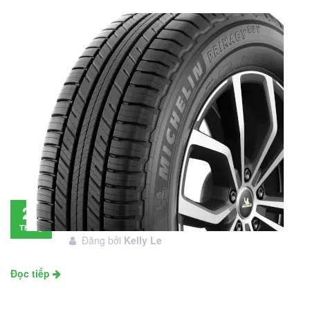
Đánh giá lốp Michelin Primacy SUV: Đáng
28
đầu tư không?
Tháng
Đăng bởi
Kelly Le
11
Đọc tiếp