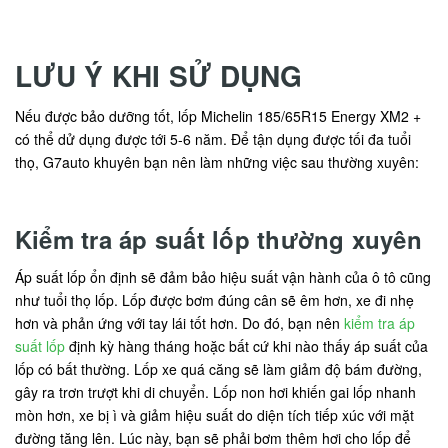
LƯU Ý KHI SỬ DỤNG
Nếu được bảo dưỡng tốt, lốp Michelin 185/65R15 Energy XM2 +
có thể dử dụng được tới 5-6 năm. Để tận dụng được tối đa tuổi
thọ, G7auto khuyên bạn nên làm những việc sau thường xuyên:
Kiểm tra áp suất lốp thường xuyên
Áp suất lốp ổn định sẽ đảm bảo hiệu suất vận hành của ô tô cũng
như tuổi thọ lốp. Lốp được bơm đúng cân sẽ êm hơn, xe đi nhẹ
hơn và phản ứng với tay lái tốt hơn. Do đó, bạn nên
kiểm tra áp
suất lốp
định kỳ hàng tháng hoặc bất cứ khi nào thấy áp suất của
lốp có bất thường. Lốp xe quá căng sẽ làm giảm độ bám đường,
gây ra trơn trượt khi di chuyển. Lốp non hơi khiến gai lốp nhanh
mòn hơn, xe bị ì và giảm hiệu suất do diện tích tiếp xúc với mặt
đường tăng lên. Lúc này, bạn sẽ phải bơm thêm hơi cho lốp để