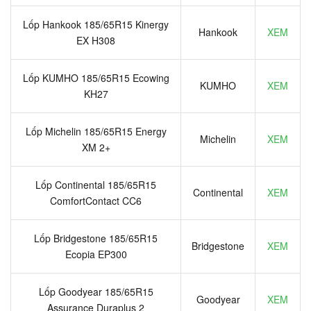
Lốp Hankook 185/65R15 Kinergy
Hankook
XEM
EX H308
Lốp KUMHO 185/65R15 Ecowing
KUMHO
XEM
KH27
Lốp Michelin 185/65R15 Energy
Michelin
XEM
XM 2+
Lốp Continental 185/65R15
Continental
XEM
ComfortContact CC6
Lốp Bridgestone 185/65R15
Bridgestone
XEM
Ecopia EP300
Lốp Goodyear 185/65R15
Goodyear
XEM
Assurance Duraplus 2