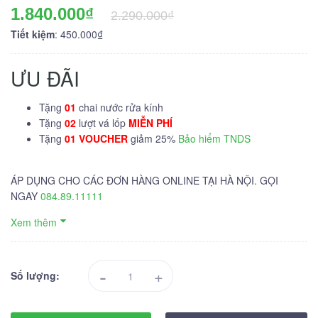
1.840.000₫
2.290.000₫
Tiết kiệm
: 450.000₫
ƯU ĐÃI
Tặng
01
chai nước rửa kính
Tặng
02
lượt vá lốp
MIỄN PHÍ
Tặng
01 VOUCHER
giảm 25%
Bảo hiểm TNDS
ÁP DỤNG CHO CÁC ĐƠN HÀNG ONLINE TẠI HÀ NỘI. GỌI
NGAY
084.89.11111
Xem thêm
-
+
Số lượng: