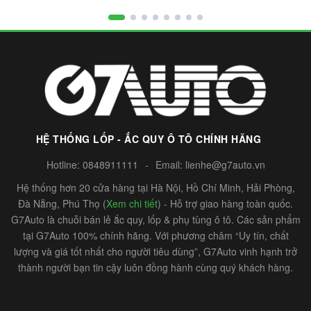
HỆ THỐNG LỐP - ẮC QUY Ô TÔ CHÍNH HÃNG
Hotline:
0848911111
-
Email:
lienhe@g7auto.vn
Hệ thống hơn 20 cửa hàng tại Hà Nội, Hồ Chí Minh, Hải Phòng,
Đà Nẵng, Phú Thọ (
Xem chi tiết
) - Hỗ trợ giao hàng toàn quốc.
G7Auto là chuỗi bán lẻ ắc quy, lốp & phụ tùng ô tô. Các sản phẩm
tại G7Auto 100% chính hãng. Với phương châm “Uy tín, chất
lượng và giá tốt nhất cho người tiêu dùng”, G7Auto vinh hạnh trở
thành người bạn tin cậy luôn đồng hành cùng quý khách hàng.