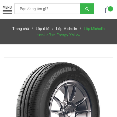
Trang chủ
/
Lốp ô tô
/
Lốp Michelin
/
Lốp Michelin
185/65R15 Energy XM 2+