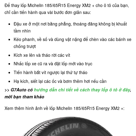
Để thay lốp Michelin 185/65R15 Energy XM2 + cho ô tô của bạn,
chỉ cần tiến hành qua vài bước đơn giản sau:
Đậu xe ở một nơi bằng phẳng, thoáng đãng không bị khuất
tầm nhìn
Kéo phanh, về số và dùng vật nặng để chèn vào các bánh xe
chống trượt
Kích xe lên và tháo rời các vít
Nhấc lốp xe cũ ra và đặt lốp mới vào trục
Tiến hành bắt vít ngược lại thứ tự tháo
Hạ kích, siết lại các ốc và bơm thêm hơi nếu cần
>> G7Auto có
hướng dẫn chi tiết về cách thay lốp ô tô ở đây
,
mời bạn tham khảo
Xem thêm hình ảnh về lốp Michelin 185/65R15 Energy XM2 +: