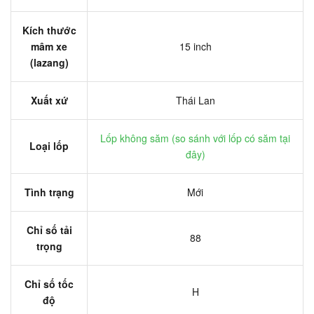
Kích thước
mâm xe
15 inch
(lazang)
Xuất xứ
Thái Lan
Lốp không săm (
so sánh với lốp có săm tại
Loại lốp
đây
)
Tình trạng
Mới
Chỉ số tải
88
trọng
Chỉ số tốc
H
độ