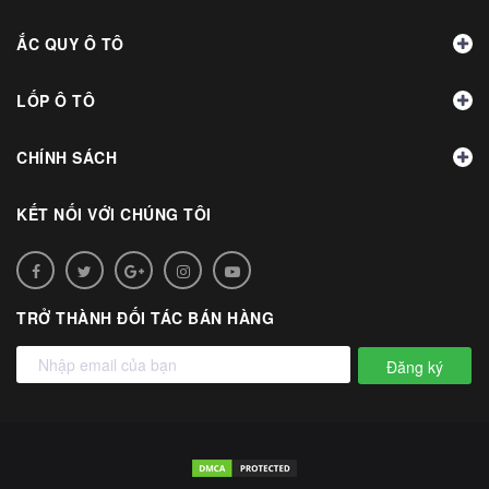
ẮC QUY Ô TÔ
LỐP Ô TÔ
CHÍNH SÁCH
KẾT NỐI VỚI CHÚNG TÔI
TRỞ THÀNH ĐỐI TÁC BÁN HÀNG
Đăng ký