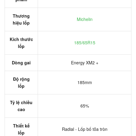
Thương
Michelin
hiệu lốp
Kích thước
185/65R15
lốp
Dòng gai
Energy XM2 +
Độ rộng
185mm
lốp
Tỷ lệ chiều
65%
cao
Thiết kế
Radial - Lốp bố tỏa tròn
lốp