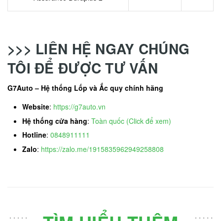
>>> LIÊN HỆ NGAY CHÚNG
TÔI ĐỂ ĐƯỢC TƯ VẤN
G7Auto – Hệ thống Lốp và Ắc quy chính hãng
Website
:
https://g7auto.vn
Hệ thống cửa hàng
:
Toàn quốc (Click để xem)
Hotline
:
0848911111
Zalo
:
https://zalo.me/1915835962949258808