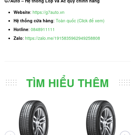
G7Auto – Hệ thống Lốp và Ắc quy chính hãng
Website
:
https://g7auto.vn
Hệ thống cửa hàng
:
Toàn quốc (Click để xem)
Hotline
:
0848911111
Zalo
:
https://zalo.me/1915835962949258808
TÌM HIỂU THÊM