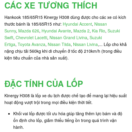
CÁC XE TƯƠNG THÍCH
Hankook 185/65R15 Kinergy H308 dùng được cho các xe có kích
thước bánh là 185/65R15 như:
Hyundai Accent
,
Nissan
Sunny
,
Mazda 626
,
Hyundai Avante
,
Mazda 2
,
Kia Rio
,
Suzuki
Swift
,
Chevrolet Lacetti
,
Nissan Grand Livina
,
Suzuki
Ertiga
,
Toyota Avanza
,
Nissan Tiida
,
Nissan Livina
,... Lốp cho khả
nặng chịu tải 560kg khi di chuyển ở tốc độ 210km/h (trong điều
kiện tiêu chuẩn của nhà sản xuất).
ĐẶC TÍNH CỦA LỐP
Kinergy H308 là lốp xe du lịch được chế tạo để mang lại hiệu suất
hoạt động vượt trội trong mọi điều kiện thời tiết.
Khối vai lốp được tối ưu hóa giúp tăng thêm lực bám và độ
ổn định cho lốp, giảm thiểu tiếng ồn trong quá trình vận
hành.