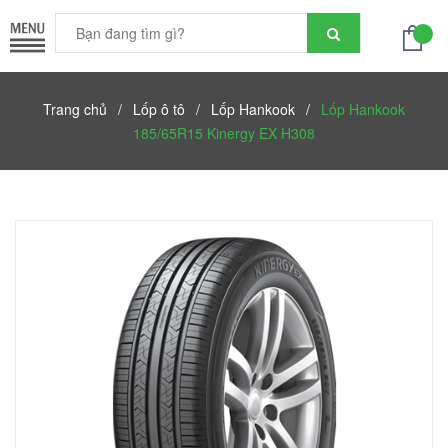
Trang chủ
/
Lốp ô tô
/
Lốp Hankook
/
Lốp Hankook
185/65R15 Kinergy EX H308