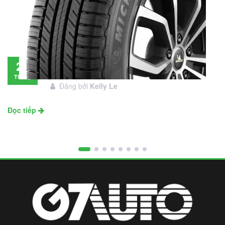
Đánh giá lốp Michelin Primacy SUV: Đáng
28
đầu tư không?
Tháng
Đăng bởi
Kelly Le
11
Đọc tiếp