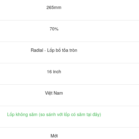
265mm
70%
Radial - Lốp bố tỏa tròn
16 inch
Việt Nam
Lốp không săm (
so sánh với lốp có săm tại đây
)
Mới