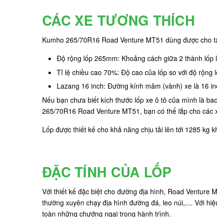
CÁC XE TƯƠNG THÍCH
Kumho 265/70R16 Road Venture MT51 dùng được cho tất c
Độ rộng lốp 265mm: Khoảng cách giữa 2 thành lốp
Tỉ lệ chiều cao 70%: Độ cao của lốp so với độ rộng
Lazang 16 inch: Đường kính mâm (vành) xe là 16 inc
Nếu bạn chưa biết kích thước lốp xe ô tô của mình là b
265/70R16 Road Venture MT51, bạn có thể lắp cho các 
Lốp được thiết kế cho khả năng chịu tải lên tới 1285 kg 
ĐẶC TÍNH CỦA LỐP
Với thiết kế đặc biệt cho đường địa hình, Road Venture M
thường xuyên chạy địa hình đường đá, leo núi,.... Với h
toàn những chướng ngại trong hành trình.