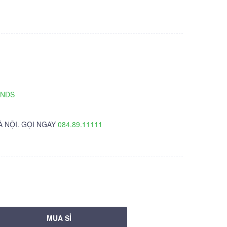
TNDS
À NỘI. GỌI NGAY
084.89.11111
MUA SỈ