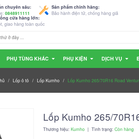
ấn chuyên sâu:
Sản phẩm chính hãng:
ne:
0848911111
Bảo hành điện tử, chống hàng giả
hống cửa hàng lớn:
ốt, giao hàng toàn quốc
PHỤ TÙNG KHÁC
PHỤ KIỆN
DỊCH VỤ
chủ
/
Lốp ô tô
/
Lốp Kumho
/
Lốp Kumho 265/70R16 Road Ventu
Lốp Kumho 265/70R16
Thương hiệu:
Kumho
|
Tình trạng:
Còn hàng