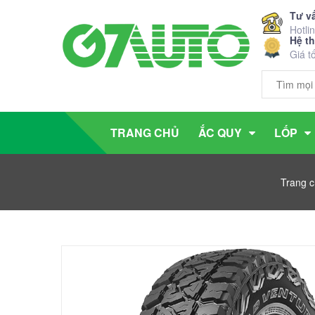
Tư v
Hotli
Hệ t
Giá t
TRANG CHỦ
ẮC QUY
LỐP
Trang 