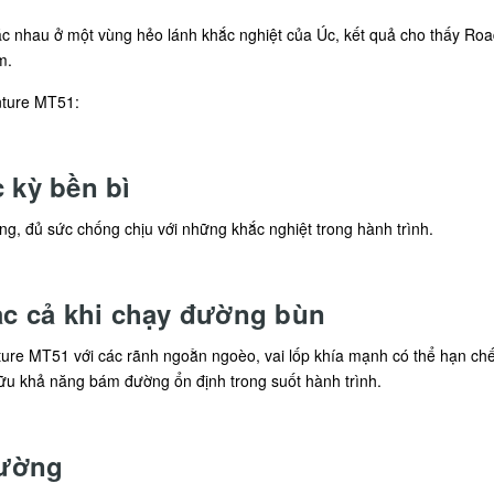
 nhau ở một vùng hẻo lánh khắc nghiệt của Úc, kết quả cho thấy Road 
m.
nture MT51:
 kỳ bền bì
ng, đủ sức chống chịu với những khắc nghiệt trong hành trình.
c cả khi chạy đường bùn
e MT51 với các rãnh ngoằn ngoèo, vai lốp khía mạnh có thể hạn chế tì
 hữu khả năng bám đường ổn định trong suốt hành trình.
đường