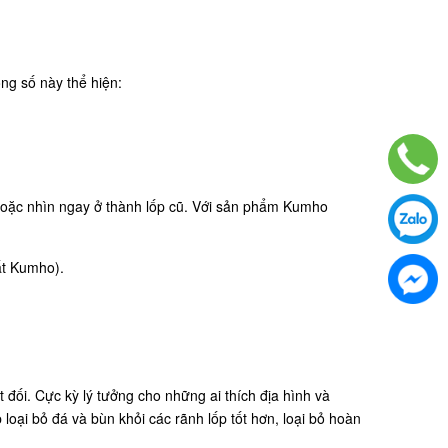
g số này thể hiện:
 hoặc nhìn ngay ở thành lốp cũ. Với sản phẩm Kumho
uất Kumho).
 đối. Cực kỳ lý tưởng cho những ai thích địa hình và
oại bỏ đá và bùn khỏi các rãnh lốp tốt hơn, loại bỏ hoàn