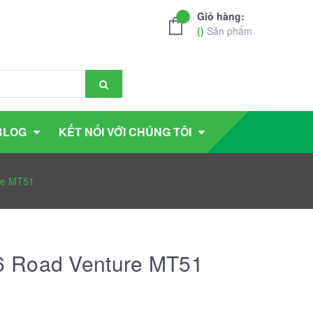
Giỏ hàng:
(
)
Sản phẩm
BLOG
KẾT NỐI VỚI CHÚNG TÔI
re MT51
 Road Venture MT51