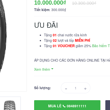
10.000.000₫
10.300.000₫
Tiết kiệm
: 300.000₫
ƯU ĐÃI
Tặng
01
chai nước rửa kính
Tặng
02
lượt vá lốp
MIỄN PHÍ
Tặng
01 VOUCHER
giảm 25%
Bảo hiểm 
ÁP DỤNG CHO CÁC ĐƠN HÀNG ONLINE TẠI H
Xem thêm
-
+
Số lượng:
MUA LẺ 📞 0848911111