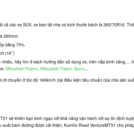
ả các xe SUV, xe bán tải nhẹ có kích thước bánh là 265/70R16. Thôn
 là 265mm
 lốp bằng 70%
h (16’’)
ao nhiêu, hãy tìm ở sách hướng dẫn sử dụng xe, trên nắp bình xăng,…
xe:
Mitsubishi Pajero
,
Mitsubishi Pajero Sport
,...
khi di chuyển ở tốc độ 160km/h (tại điều kiện tiêu chuẩn của nhà sản x
T51 sẽ khiến bạn kinh ngạc với khả năng vận hành với sự ổn định tuyệt
iệu suất bám đường được cải thiện, Kumho Road VentureMT51 cho phép l