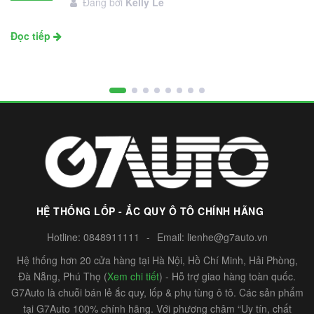
Đăng bởi
Kelly Le
11
Đọc tiếp
HỆ THỐNG LỐP - ẮC QUY Ô TÔ CHÍNH HÃNG
Hotline:
0848911111
-
Email:
lienhe@g7auto.vn
Hệ thống hơn 20 cửa hàng tại Hà Nội, Hồ Chí Minh, Hải Phòng,
Đà Nẵng, Phú Thọ (
Xem chi tiết
) - Hỗ trợ giao hàng toàn quốc.
G7Auto là chuỗi bán lẻ ắc quy, lốp & phụ tùng ô tô. Các sản phẩm
tại G7Auto 100% chính hãng. Với phương châm “Uy tín, chất