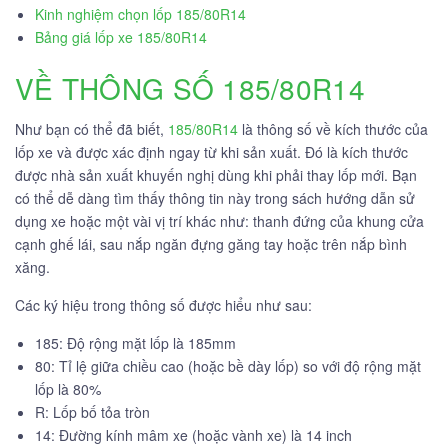
Kinh nghiệm chọn lốp 185/80R14
Bảng giá lốp xe 185/80R14
VỀ THÔNG SỐ 185/80R14
Như bạn có thể đã biết,
185/80R14
là thông số về kích thước của
lốp xe và được xác định ngay từ khi sản xuất. Đó là kích thước
được nhà sản xuất khuyến nghị dùng khi phải thay lốp mới. Bạn
có thể dễ dàng tìm thấy thông tin này trong sách hướng dẫn sử
dụng xe hoặc một vài vị trí khác như: thanh đứng của khung cửa
cạnh ghế lái, sau nắp ngăn đựng găng tay hoặc trên nắp bình
xăng.
Các ký hiệu trong thông số được hiểu như sau:
185: Độ rộng mặt lốp là 185mm
80: Tỉ lệ giữa chiều cao (hoặc bề dày lốp) so với độ rộng mặt
lốp là 80%
R: Lốp bố tỏa tròn
14: Đường kính mâm xe (hoặc vành xe) là 14 inch