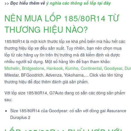
>> Đọc hiểu thêm về
ý nghĩa các thông số lốp tại đây
NÊN MUA LỐP 185/80R14 TỪ
THƯƠNG HIỆU NÀO?
185/80R14 là một kích thước lốp xe khá phổ biến mà hầu hết các
thương hiệu lốp xe đều sản xuất. Tuy nhiên, bạn nên chọn mua
lốp từ các hãng uy tín trên thị trường mà đã kiểm định và được
nhiều người sử dụng. Một số hàng lớn để bạn tham khảo:
Michelin
,
Bridgestone
,
Hankook
,
Kumho
,
Continental
,
Goodyear
,
Du
Milestar, BFGoodrich, Advenza, Yokohama,... Click vào tên từng
thương hiệu để đọc thêm đánh giá sản phẩm.
Với lốp size 185/80R14, G7Auto đang có sẵn các dòng sản phẩm
sau:
Size 185/80R14 của Goodyear: có sẵn với dòng gai Assurance
Duraplus 2