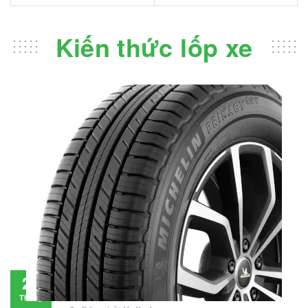
Kiến thức lốp xe
Đánh giá lốp Michelin Primacy SUV: Đáng
28
đầu tư không?
Tháng