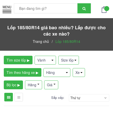
Lốp 185/80R14 giá bao nhiêu? Lắp được cho
các xe nào?
Trang chủ
/
Lốp 185/80R14
Tìm size lốp ▶
Tìm theo hãng xe ▶
Bộ lọc ▶
Hãng
Giá
Sắp xếp:
Thứ tự