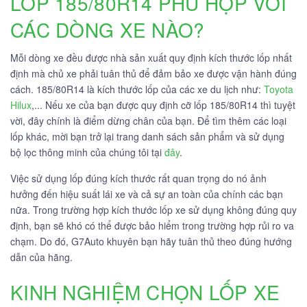
LỐP 185/80R14 PHÙ HỢP VỚI
CÁC DÒNG XE NÀO?
Mỗi dòng xe đều được nhà sản xuất quy định kích thước lốp nhất
định mà chủ xe phải tuân thủ để đảm bảo xe được vận hành đúng
cách. 185/80R14 là kích thước lốp của các xe du lịch như:
Toyota
Hilux
,... Nếu xe của bạn được quy định cỡ lốp 185/80R14 thì tuyệt
vời, đây chính là điểm dừng chân của bạn. Để tìm thêm các loại
lốp khác, mời bạn trở lại trang danh sách sản phẩm và sử dụng
bộ lọc thông minh của chúng tôi tại
đây
.
Việc sử dụng lốp đúng kích thước rất quan trọng do nó ảnh
hưởng đến hiệu suất lái xe và cả sự an toàn của chính các bạn
nữa. Trong trường hợp kích thước lốp xe sử dụng không đúng quy
định, bạn sẽ khó có thể được bảo hiểm trong trường hợp rủi ro va
chạm. Do đó, G7Auto khuyên bạn hãy tuân thủ theo đúng hướng
dẫn của hãng.
KINH NGHIỆM CHỌN LỐP XE