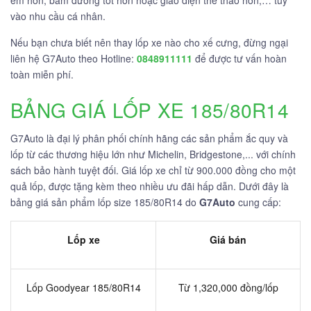
êm hơn, bám đường tốt hơn hoặc giao diện thể thao hơn,… tùy
vào nhu cầu cá nhân.
Nếu bạn chưa biết nên thay lốp xe nào cho xế cưng, đừng ngại
liên hệ G7Auto theo Hotline:
0848911111
để được tư vấn hoàn
toàn miễn phí.
BẢNG GIÁ LỐP XE 185/80R14
G7Auto là đại lý phân phối chính hãng các sản phẩm ắc quy và
lốp từ các thương hiệu lớn như Michelin, Bridgestone,... với chính
sách bảo hành tuyệt đối. Giá lốp xe chỉ từ 900.000 đồng cho một
quả lốp, được tặng kèm theo nhiều ưu đãi hấp dẫn. Dưới đây là
bảng giá sản phẩm lốp size 185/80R14 do
G7Auto
cung cấp:
Lốp xe
Giá bán
Lốp Goodyear 185/80R14
Từ 1,320,000 đồng/lốp