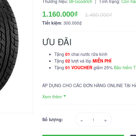
Thương hiệu:
BFGoodrich
|
Tình trạng:
Còn hà
1.160.000₫
1.460.000₫
Tiết kiệm
: 300.000₫
ƯU ĐÃI
Tặng
01
chai nước rửa kính
Tặng
02
lượt vá lốp
MIỄN PHÍ
Tặng
01 VOUCHER
giảm 25%
Bảo hiểm 
ÁP DỤNG CHO CÁC ĐƠN HÀNG ONLINE TẠI H
Xem thêm
-
+
Số lượng: