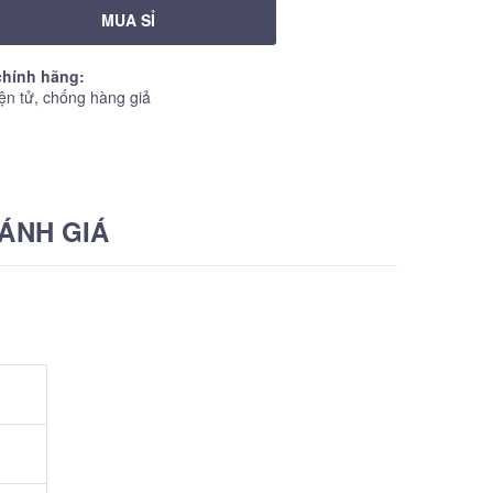
MUA SỈ
hính hãng:
ện tử, chống hàng giả
ÁNH GIÁ