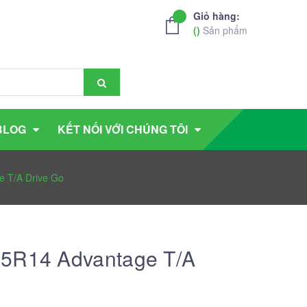
Giỏ hàng:
(
)
Sản phẩm
BLOG
KẾT NỐI VỚI CHÚNG TÔI
e T/A Drive Go
65R14 Advantage T/A