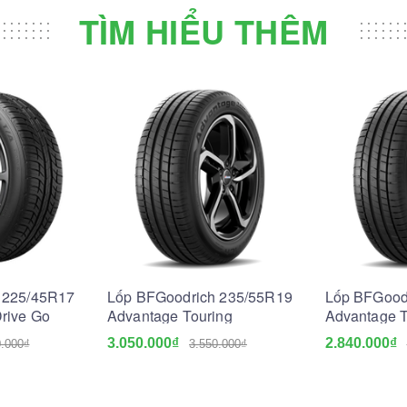
TÌM HIỂU THÊM
 225/45R17
Lốp BFGoodrich 235/55R19
Lốp BFGood
rive Go
Advantage Touring
Advantage T
3.050.000₫
2.840.000₫
0.000₫
3.550.000₫