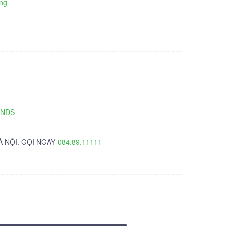
ng
TNDS
À NỘI. GỌI NGAY
084.89.11111