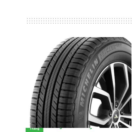
Đánh giá lốp Michelin Primacy SUV:
28
Đáng đầu tư không?
Tháng