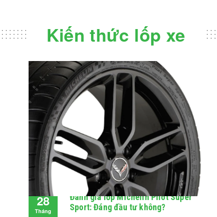
Kiến thức lốp xe
Đánh giá lốp Michelin Pilot Super
28
Sport: Đáng đầu tư không?
Tháng