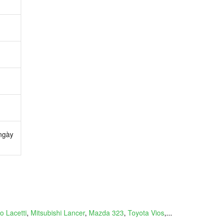
 ngày
 Lacetti
,
Mitsubishi Lancer
,
Mazda 323
,
Toyota Vios
,...