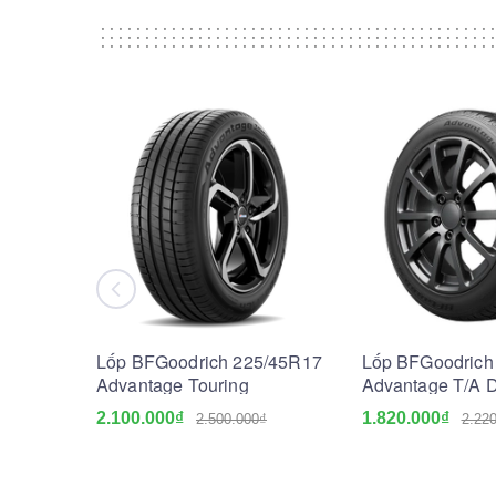
Lốp BFGoodrich 225/45R17
Lốp BFGoodrich
Advantage Touring
Advantage T/A D
2.100.000₫
1.820.000₫
2.500.000₫
2.22