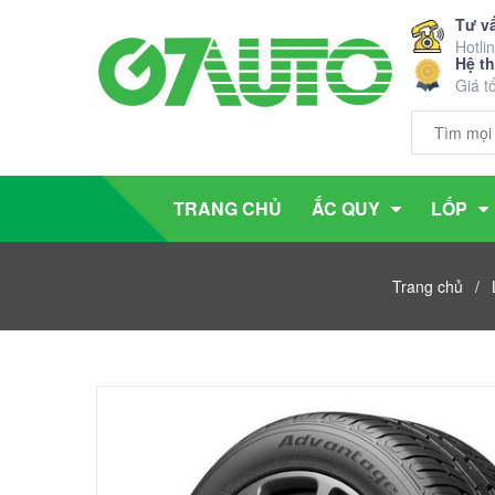
Tư v
Hotli
Hệ t
Giá t
TRANG CHỦ
ẮC QUY
LỐP
Trang chủ
/