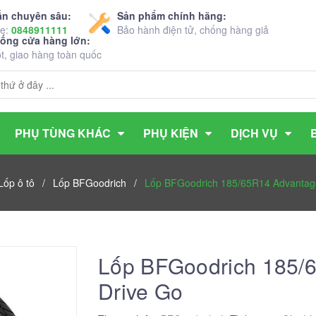
ấn chuyên sâu:
Sản phẩm chính hãng:
ne:
0848911111
Bảo hành điện tử, chống hàng giả
hống cửa hàng lớn:
ốt, giao hàng toàn quốc
PHỤ TÙNG KHÁC
PHỤ KIỆN
DỊCH VỤ
Lốp ô tô
/
Lốp BFGoodrich
/
Lốp BFGoodrich 185/65R14 Advantag
Lốp BFGoodrich 185/
Drive Go