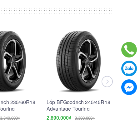
rich 235/60R18
Lốp BFGoodrich 245/45R18
Lốp BFG
ouring
Advantage Touring
All Terr
2.890.000₫
5.200.0
3.340.000₫
3.390.000₫