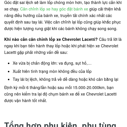
Góc đặt sai lệch sẽ làm lốp chóng mòn hơn, tạo thành lực cản khi
xe chạy.
Cân chỉnh lốp xe hay góc đặt bánh xe
giúp cải thiện khả
năng điều hướng của bánh xe, truyền tải chính xác nhất các
quyết định sau tay lái. Việc cân chỉnh lại lốp cũng giúp khắc phục
được hiện tượng rung giật khi các bánh không chạy song song.
Khi nào cần cân chỉnh lốp xe Chevrolet Lacetti?
Câu trả lời là
ngay khi bạn tiến hành thay lốp hoặc khi phát hiện xe Chevrolet
Lacetti gặp phải những vấn đề sau:
Xe vừa bị chấn động lớn: va đụng, sụt hố,…
Xuất hiên tình trạng mòn không đều của lốp
Tay lái bị lệch, không trả về dễ dàng hoặc khó cân bằng lại
Định kỳ mỗi 6 tháng/lần hoặc sau mỗi 15.000-20.000km, bạn
cũng nên kiểm tra lại độ chụm bánh xe để xe Chevrolet Lacetti
được vận hành tốt nhất.
Tổng hợp phụ kiện, phụ tùng,