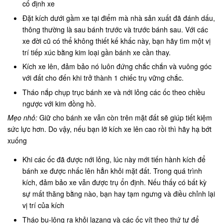
cố định xe
Đặt kích dưới gầm xe tại điểm mà nhà sản xuất đã đánh dấu,
thông thường là sau bánh trước và trước bánh sau. Với các
xe đời cũ có thể không thiết kế khấc này, bạn hãy tìm một vị
trí tiếp xúc bằng kim loại gần bánh xe cần thay.
Kích xe lên, đảm bảo nó luôn đứng chắc chắn và vuông góc
với đất cho đến khi trở thành 1 chiếc trụ vững chắc.
Tháo nắp chụp trục bánh xe và nới lỏng các ốc theo chiều
ngược với kim đồng hồ.
Mẹo nhỏ:
Giữ cho bánh xe vẫn còn trên mặt đất sẽ giúp tiết kiệm
sức lực hơn. Do vậy, nếu bạn lỡ kích xe lên cao rồi thì hãy hạ bớt
xuống
Khi các ốc đã được nới lỏng, lúc này mới tiến hành kích để
bánh xe được nhấc lên hẳn khỏi mặt đất. Trong quá trình
kích, đảm bảo xe vẫn được trụ ổn định. Nếu thấy có bất kỳ
sự mất thăng bằng nào, bạn hay tạm ngưng và điều chỉnh lại
vị trí của kích
Tháo bu-lông ra khỏi lazang và các ốc vít theo thứ tự để