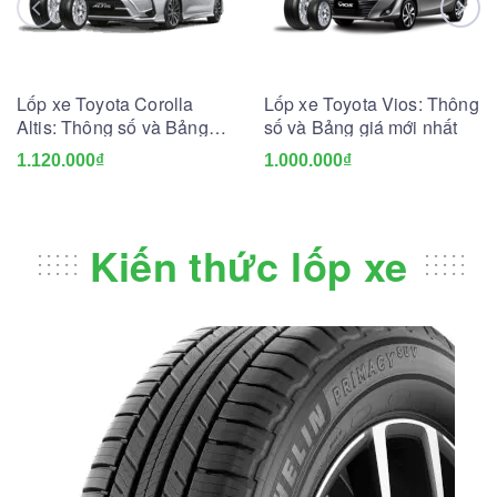
Lốp xe Toyota Corolla
Lốp xe Toyota Vios: Thông
Altis: Thông số và Bảng
số và Bảng giá mới nhất
giá mới nhất
1.120.000₫
1.000.000₫
Kiến thức lốp xe