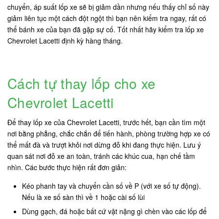
chuyển, áp suất lốp xe sẽ bị giảm dần nhưng nếu thấy chỉ số này
giảm liên tục một cách đột ngột thì bạn nên kiểm tra ngay, rất có
thể bánh xe của bạn đã gặp sự cố. Tốt nhất hãy kiểm tra lốp xe
Chevrolet Lacetti định kỳ hàng tháng.
Cách tự thay lốp cho xe
Chevrolet Lacetti
Để thay lốp xe của Chevrolet Lacetti, trước hết, bạn cần tìm một
nơi bằng phẳng, chắc chắn để tiến hành, phòng trường hợp xe có
thể mất đà và trượt khỏi nơi dừng đỗ khi đang thực hiện. Lưu ý
quan sát nơi đỗ xe an toàn, tránh các khúc cua, hạn chế tầm
nhìn. Các bước thực hiện rất đơn giản:
Kéo phanh tay và chuyển cần số về P (với xe số tự động).
Nếu là xe số sàn thì về 1 hoặc cài số lùi
Dùng gạch, đá hoặc bất cứ vật nặng gì chèn vào các lốp để