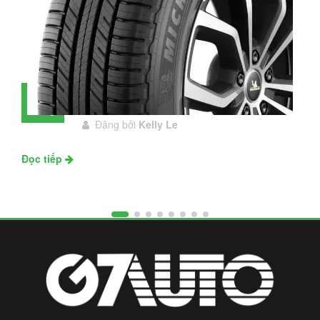
Đánh giá lốp Michelin Primacy SUV:
28
Đáng đầu tư không?
Tháng
Đăng bởi
Kelly Le
11
Đọc tiếp