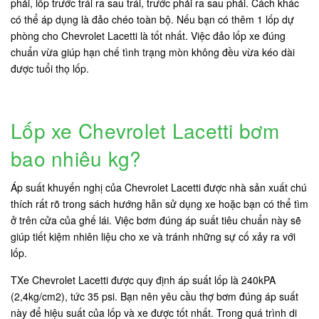
phải, lốp trước trái ra sau trái, trước phải ra sau phải. Cách khác
có thể áp dụng là đảo chéo toàn bộ. Nếu bạn có thêm 1 lốp dự
phòng cho Chevrolet Lacetti là tốt nhất. Việc đảo lốp xe đúng
chuẩn vừa giúp hạn chế tình trạng mòn không đều vừa kéo dài
được tuổi thọ lốp.
Lốp xe Chevrolet Lacetti bơm
bao nhiêu kg?
Áp suất khuyến nghị của Chevrolet Lacetti được nhà sản xuất chú
thích rất rõ trong sách hướng hẫn sử dụng xe hoặc bạn có thể tìm
ở trên cửa của ghế lái. Việc bơm đúng áp suất tiêu chuẩn này sẽ
giúp tiết kiệm nhiên liệu cho xe và tránh những sự cố xảy ra với
lốp.
TXe Chevrolet Lacetti được quy định áp suất lốp là 240kPA
(2,4kg/cm2), tức 35 psi. Bạn nên yêu cầu thợ bơm đúng áp suất
này để hiệu suất của lốp và xe được tốt nhất. Trong quá trình di