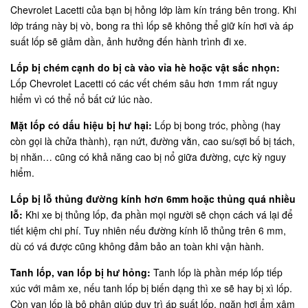
Chevrolet Lacetti của bạn bị hỏng lớp làm kín tráng bên trong. Khi
lớp tráng này bị vò, bong ra thì lốp sẽ không thể giữ kín hơi và áp
suất lốp sẽ giảm dần, ảnh hưởng đến hành trình đi xe.
Lốp bị chém cạnh do bị cà vào vỉa hè hoặc vật sắc nhọn:
Lốp Chevrolet Lacetti có các vết chém sâu hơn 1mm rất nguy
hiểm vì có thể nổ bất cứ lúc nào.
Mặt lốp có dấu hiệu bị hư hại:
Lốp bị bong tróc, phồng (hay
còn gọi là chửa thành), rạn nứt, đường vằn, cao su/sợi bố bị tách,
bị nhăn… cũng có khả năng cao bị nổ giữa đường, cực kỳ nguy
hiểm.
Lốp bị lỗ thủng đường kính hơn 6mm hoặc thủng quá nhiều
lỗ:
Khi xe bị thủng lốp, đa phần mọi người sẽ chọn cách vá lại để
tiết kiệm chi phí. Tuy nhiên nếu đường kính lỗ thủng trên 6 mm,
dù có vá được cũng không đảm bảo an toàn khi vận hành.
Tanh lốp, van lốp bị hư hỏng:
Tanh lốp là phần mép lốp tiếp
xúc với mâm xe, nếu tanh lốp bị biến dạng thì xe sẽ hay bị xì lốp.
Còn van lốp là bộ phận giúp duy trì áp suất lốp, ngăn hơi ẩm xâm