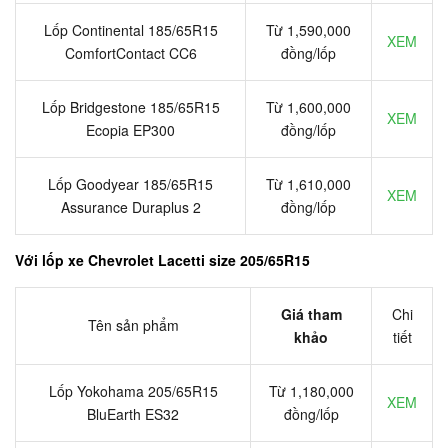
Lốp Continental 185/65R15
Từ 1,590,000
XEM
ComfortContact CC6
đồng/lốp
Lốp Bridgestone 185/65R15
Từ 1,600,000
XEM
Ecopia EP300
đồng/lốp
Lốp Goodyear 185/65R15
Từ 1,610,000
XEM
Assurance Duraplus 2
đồng/lốp
Với lốp xe Chevrolet Lacetti size 205/65R15
Giá tham
Chi
Tên sản phẩm
khảo
tiết
Lốp Yokohama 205/65R15
Từ 1,180,000
XEM
BluEarth ES32
đồng/lốp