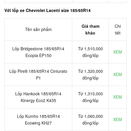
Với lốp xe Chevrolet Lacetti size 185/65R14
Giá tham
Chi
Tên sản phẩm
khảo
tiết
Lốp Bridgestone 185/65R14
Từ 1,510,000
XEM
Ecopia EP150
đồng/lốp
Lốp Pirelli 185/65R14 Cinturato
Từ 1,320,000
XEM
P1
đồng/lốp
Lốp Hankook 185/65R14
Từ 1,310,000
XEM
Kinergy Eco2 K435
đồng/lốp
Lốp Kumho 185/65R14
Từ 1,060,000
XEM
Ecowing KH27
đồng/lốp