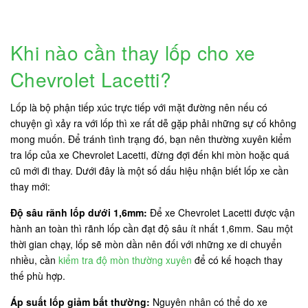
Khi nào cần thay lốp cho xe
Chevrolet Lacetti?
Lốp là bộ phận tiếp xúc trực tiếp với mặt đường nên nếu có
chuyện gì xảy ra với lốp thì xe rất dễ gặp phải những sự cố không
mong muốn. Để tránh tình trạng đó, bạn nên thường xuyên kiểm
tra lốp của xe Chevrolet Lacetti, đừng đợi đến khi mòn hoặc quá
cũ mới đi thay. Dưới đây là một số dấu hiệu nhận biết lốp xe cần
thay mới:
Độ sâu rãnh lốp dưới 1,6mm:
Để xe Chevrolet Lacetti được vận
hành an toàn thì rãnh lốp cần đạt độ sâu ít nhất 1,6mm. Sau một
thời gian chạy, lốp sẽ mòn dần nên đối với những xe di chuyển
nhiều, cần
kiểm tra độ mòn thường xuyên
để có kế hoạch thay
thế phù hợp.
Áp suất lốp giảm bất thường:
Nguyên nhân có thể do xe