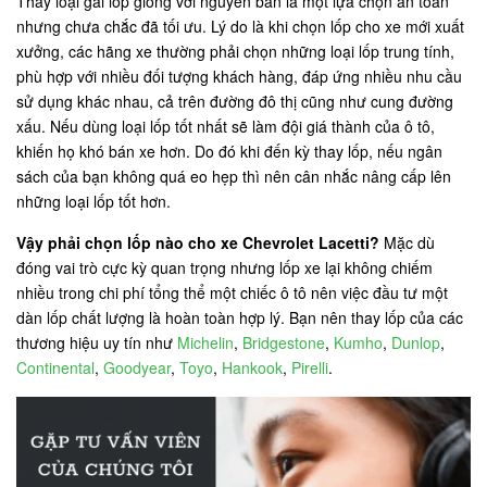
Thay loại gai lốp giống với nguyên bản là một lựa chọn an toàn
nhưng chưa chắc đã tối ưu. Lý do là khi chọn lốp cho xe mới xuất
xưởng, các hãng xe thường phải chọn những loại lốp trung tính,
phù hợp với nhiều đối tượng khách hàng, đáp ứng nhiều nhu cầu
sử dụng khác nhau, cả trên đường đô thị cũng như cung đường
xấu. Nếu dùng loại lốp tốt nhất sẽ làm đội giá thành của ô tô,
khiến họ khó bán xe hơn. Do đó khi đến kỳ thay lốp, nếu ngân
sách của bạn không quá eo hẹp thì nên cân nhắc nâng cấp lên
những loại lốp tốt hơn.
Vậy phải chọn lốp nào cho xe Chevrolet Lacetti?
Mặc dù
đóng vai trò cực kỳ quan trọng nhưng lốp xe lại không chiếm
nhiều trong chi phí tổng thể một chiếc ô tô nên việc đầu tư một
dàn lốp chất lượng là hoàn toàn hợp lý. Bạn nên thay lốp của các
thương hiệu uy tín như
Michelin
,
Bridgestone
,
Kumho
,
Dunlop
,
Continental
,
Goodyear
,
Toyo
,
Hankook
,
Pirelli
.