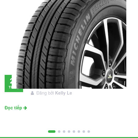
Đánh giá lốp Michelin Primacy SUV: Đáng
28
đầu tư không?
Tháng
Đăng bởi
Kelly Le
11
Đọc tiếp