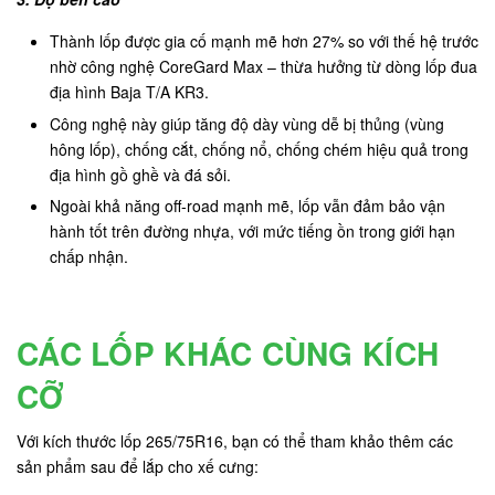
Thành lốp được gia cố mạnh mẽ hơn 27% so với thế hệ trước
nhờ công nghệ CoreGard Max – thừa hưởng từ dòng lốp đua
địa hình Baja T/A KR3.
Công nghệ này giúp tăng độ dày vùng dễ bị thủng (vùng
hông lốp), chống cắt, chống nổ, chống chém hiệu quả trong
địa hình gồ ghề và đá sỏi.
Ngoài khả năng off-road mạnh mẽ, lốp vẫn đảm bảo vận
hành tốt trên đường nhựa, với mức tiếng ồn trong giới hạn
chấp nhận.
CÁC LỐP KHÁC CÙNG KÍCH
CỠ
Với kích thước lốp 265/75R16, bạn có thể tham khảo thêm các
sản phẩm sau để lắp cho xế cưng: