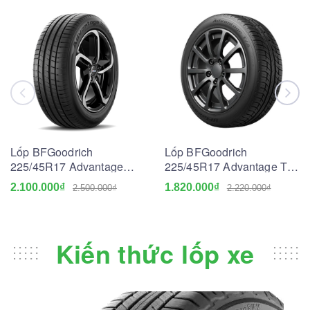
Lốp BFGoodrich
Lốp BFGoodrich
225/45R17 Advantage
225/45R17 Advantage T/A
Touring
Drive Go
2.100.000₫
1.820.000₫
2.500.000₫
2.220.000₫
Kiến thức lốp xe