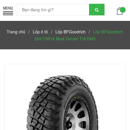
Trang chủ
/
Lốp ô tô
/
Lốp BFGoodrich
/
Lốp BFGoodrich
265/75R16 Mud Terrain T/A KM3