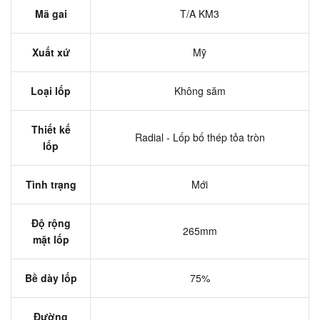
Mã gai
T/A KM3
Xuất xứ
Mỹ
Loại lốp
Không săm
Thiết kế
Radial - Lốp bố thép tỏa tròn
lốp
Tình trạng
Mới
Độ rộng
265mm
mặt lốp
Bề dày lốp
75%
Đường