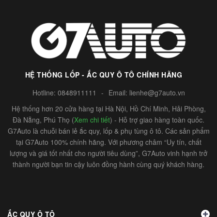
HỆ THỐNG LỐP - ẮC QUY Ô TÔ CHÍNH HÃNG
Hotline:
0848911111
-
Email:
lienhe@g7auto.vn
Hệ thống hơn 20 cửa hàng tại Hà Nội, Hồ Chí Minh, Hải Phòng,
Đà Nẵng, Phú Thọ (
Xem chi tiết
) - Hỗ trợ giao hàng toàn quốc.
G7Auto là chuỗi bán lẻ ắc quy, lốp & phụ tùng ô tô. Các sản phẩm
tại G7Auto 100% chính hãng. Với phương châm “Uy tín, chất
lượng và giá tốt nhất cho người tiêu dùng”, G7Auto vinh hạnh trở
thành người bạn tin cậy luôn đồng hành cùng quý khách hàng.
ẮC QUY Ô TÔ