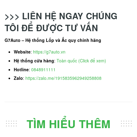
>>> LIÊN HỆ NGAY CHÚNG
TÔI ĐỂ ĐƯỢC TƯ VẤN
G7Auto – Hệ thống Lốp và Ắc quy chính hãng
Website
:
https://g7auto.vn
Hệ thống cửa hàng
:
Toàn quốc (Click để xem)
Hotline
:
0848911111
Zalo
:
https://zalo.me/1915835962949258808
TÌM HIỂU THÊM