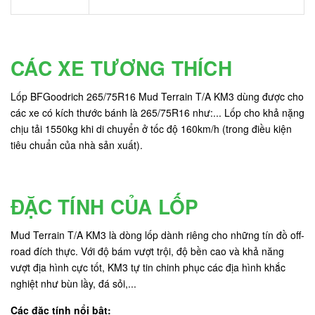
CÁC XE TƯƠNG THÍCH
Lốp BFGoodrich 265/75R16 Mud Terrain T/A KM3 dùng được cho
các xe có kích thước bánh là 265/75R16 như:... Lốp cho khả nặng
chịu tải 1550kg khi di chuyển ở tốc độ 160km/h (trong điều kiện
tiêu chuẩn của nhà sản xuất).
ĐẶC TÍNH CỦA LỐP
Mud Terrain T/A KM3 là dòng lốp dành riêng cho những tín đồ off-
road đích thực. Với độ bám vượt trội, độ bền cao và khả năng
vượt địa hình cực tốt, KM3 tự tin chinh phục các địa hình khắc
nghiệt như bùn lầy, đá sỏi,...
Các đặc tính nổi bật: