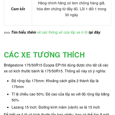
Hàng chính hãng có tem chống hàng giả,
Cam kết
hóa đơn chứng từ đầy đủ. Lỗi 1 đổi 1 trong
30 ngày
>>> Tìm hiểu thêm
về các thông số của lốp xe ô tô
tại đây
CÁC XE TƯƠNG THÍCH
Bridgestone 175/50R15 Ecopia EP150 dùng được cho tất cả các
xe có kích thước bánh là 175/50R15. Thông số này có ý nghĩa:
Độ rộng lốp 175mm: Khoảng cách giữa 2 thành lốp là
175mm
Tỉ lệ chiều cao 50%: Độ cao của lốp so với độ rộng lốp bằng
50%
Lazang 15 inch: Đường kính mâm (vành) xe là 15 inch
Để biết xe ô tô có kích thước lốp bao nhiêu, bạn có thể tìm ở một