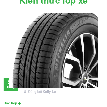
Đánh giá lốp Michelin Primacy SUV: Đáng
28
đầu tư không?
Tháng
Đăng bởi
Kelly Le
11
Đọc tiếp