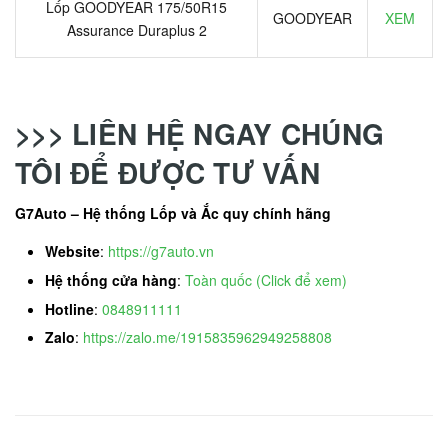
Lốp GOODYEAR 175/50R15
GOODYEAR
XEM
Assurance Duraplus 2
>>> LIÊN HỆ NGAY CHÚNG
TÔI ĐỂ ĐƯỢC TƯ VẤN
G7Auto – Hệ thống Lốp và Ắc quy chính hãng
Website
:
https://g7auto.vn
Hệ thống cửa hàng
:
Toàn quốc (Click để xem)
Hotline
:
0848911111
Zalo
:
https://zalo.me/1915835962949258808