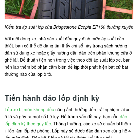
Kiểm tra áp suất lốp của Bridgestone Ecopia EP150 thường xuyên
Với mỗi dòng xe, nhà sản xuất đều quy định mức áp suất cần
thiết, bạn có thể dễ dàng tìm thấy chỉ số này trong sách hướng
dẫn sử dụng xe hoặc giấy hướng dẫn dán trên phần khung cửa ở
ghế lái. Để thuận tiện hơn trong việc theo dõi áp suất lốp xe, bạn
nên lắp thêm bộ phận cảm biến để kịp thời phát hiện bất cứ bất
thường nào của lốp ô tô.
Tiến hành đảo lốp định kỳ
Lốp xe bị mòn không đều
cũng ảnh hưởng đến trải nghiệm lái xe
ô tô và gây ra một số hệ lụy. Để tránh vấn đề này, bạn cần
đảo
lốp định kỳ theo quy tắc
. Thông thường, các xe sẽ chuẩn bị thêm
1 lốp làm lốp dự phòng. Lốp này sẽ được đảo đan xen cùng hệ 4
lốp mặc định. Đảo hệ 5 lốp sẽ tối ưu được tuổi thọ nhất.