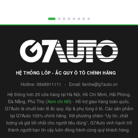
HỆ THỐNG LỐP - ẮC QUY Ô TÔ CHÍNH HÃNG
Hotline:
0848911111
-
Email:
lienhe@g7auto.vn
Hệ thống hơn 20 cửa hàng tại Hà Nội, Hồ Chí Minh, Hải Phòng,
Đà Nẵng, Phú Thọ (
Xem chi tiết
) - Hỗ trợ giao hàng toàn quốc.
G7Auto là chuỗi bán lẻ ắc quy, lốp & phụ tùng ô tô. Các sản phẩm
tại G7Auto 100% chính hãng. Với phương châm “Uy tín, chất
lượng và giá tốt nhất cho người tiêu dùng”, G7Auto vinh hạnh trở
thành người bạn tin cậy luôn đồng hành cùng quý khách hàng.