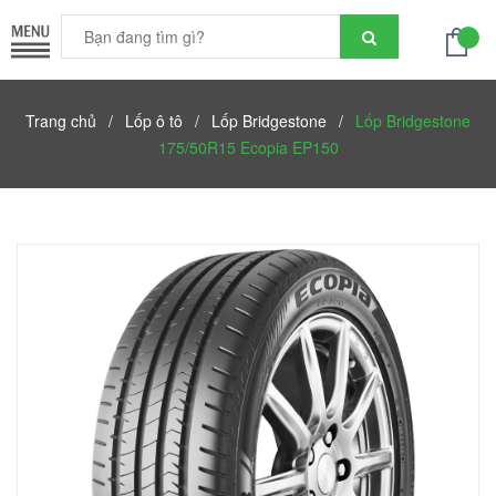
Trang chủ
/
Lốp ô tô
/
Lốp Bridgestone
/
Lốp Bridgestone
175/50R15 Ecopia EP150