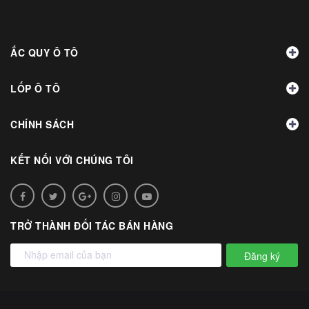
ẮC QUY Ô TÔ
LỐP Ô TÔ
CHÍNH SÁCH
KẾT NỐI VỚI CHÚNG TÔI
TRỞ THÀNH ĐỐI TÁC BÁN HÀNG
Đăng ký