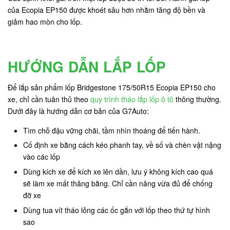
của Ecopia EP150 được khoét sâu hơn nhằm tăng độ bền và
giảm hao mòn cho lốp.
HƯỚNG DẪN LẮP LỐP
Để lắp sản phẩm lốp Bridgestone 175/50R15 Ecopia EP150 cho
xe, chỉ cần tuân thủ theo
quy trình tháo lắp lốp ô tô
thông thường.
Dưới đây là hướng dẫn cơ bản của G7Auto:
Tìm chỗ đậu vững chãi, tầm nhìn thoáng để tiến hành.
Cố định xe bằng cách kéo phanh tay, về số và chèn vật nặng
vào các lốp
Dùng kích xe để kích xe lên dần, lưu ý không kích cao quá
sẽ làm xe mất thăng bằng. Chỉ cần nâng vừa đủ để chống
đỡ xe
Dùng tua vít tháo lỏng các ốc gắn với lốp theo thứ tự hình
sao