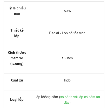
Tỷ lệ chiều
50%
cao
Thiết kế
Radial - Lốp bố tỏa tròn
lốp
Kích thước
mâm xe
15 inch
(lazang)
Xuất xứ
Indo
Lốp không săm (
so sánh với lốp có săm tại
Loại lốp
đây
)