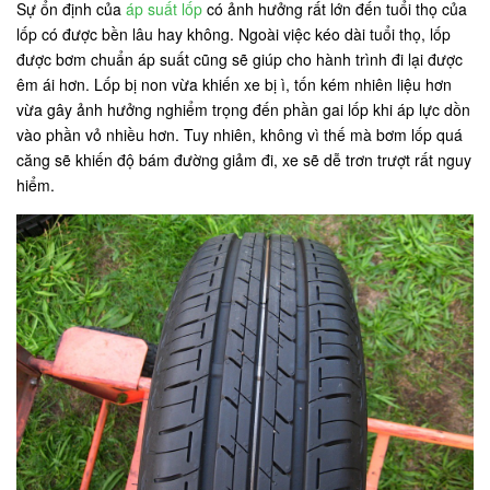
Sự ổn định của
áp suất lốp
có ảnh hưởng rất lớn đến tuổi thọ của
lốp có được bền lâu hay không. Ngoài việc kéo dài tuổi thọ, lốp
được bơm chuẩn áp suất cũng sẽ giúp cho hành trình đi lại được
êm ái hơn. Lốp bị non vừa khiến xe bị ì, tốn kém nhiên liệu hơn
vừa gây ảnh hưởng nghiểm trọng đến phần gai lốp khi áp lực dồn
vào phần vỏ nhiều hơn. Tuy nhiên, không vì thế mà bơm lốp quá
căng sẽ khiến độ bám đường giảm đi, xe sẽ dễ trơn trượt rất nguy
hiểm.