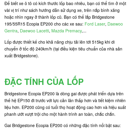
Để biết xe ô tô có kích thước lốp bao nhiêu, bạn có thể tìm ở một
vài vị trí như sách hướng dẫn sử dụng xe, trên nắp bình xăng
hoặc nhìn ngay ở thành lốp cũ. Bạn có thể lắp Bridgestone
195/55R15 Ecopia EP200 cho các xe sau:
Ford Laser
,
Daewoo
Gentra
,
Daewoo Lacetti
,
Mazda Premacy
,...
Lốp được thiết kế cho khả năng chịu tải lên tới 515kg khi di
chuyển ở tốc độ 240km/h (tại điều kiện tiêu chuẩn của nhà sản
xuất Bridgestone).
ĐẶC TÍNH CỦA LỐP
Bridgestone Ecopia EP200 là dòng gai được phát triển dựa trên
thế hệ EP150 đi trước với lực cản lăn thấp hơn và tiết kiệm nhiên
liệu hơn. EP200 cũng có tuổi thọ hoạt động cao hơn và hiệu suất
phanh ướt vượt trội cho một hành trình an toàn, chắc chắn.
Gai Bridgestone Ecopia EP200 có những đặc tính nổi bật sau: