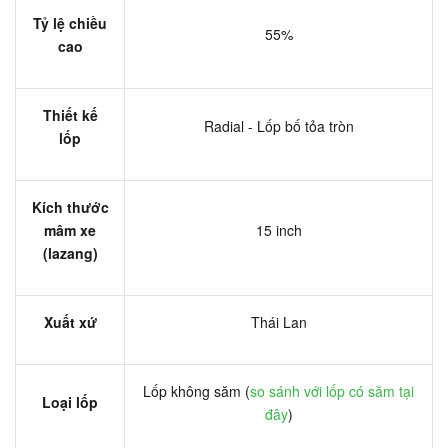
Tỷ lệ chiều
55%
cao
Thiết kế
Radial - Lốp bố tỏa tròn
lốp
Kích thước
mâm xe
15 inch
(lazang)
Xuất xứ
Thái Lan
Lốp không săm (
so sánh với lốp có săm tại
Loại lốp
đây
)