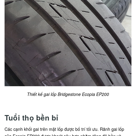
Thiết kế gai lốp Bridgestone Ecopia EP200
Tuổi thọ bền bỉ
Các cạnh khối gai trên mặt lốp được bố trí tối ưu. Rãnh gai lốp
của Ecopia EP200 được khoét sâu hơn nhằm tăng độ bền và