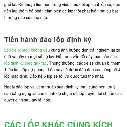
ghế lái. Để thuận tiện hơn trong việc theo dõi áp suất lốp xe, bạn
nên lắp thêm bộ phận cảm biến để kịp thời phát hiện bất cứ bất
thường nào của lốp ô tô.
Tiến hành đảo lốp định kỳ
Lốp xe bị mòn không đều
cũng ảnh hưởng đến trải nghiệm lái xe
ô tô và gây ra một số hệ lụy. Để tránh vấn đề này, bạn cần
đảo
lốp định kỳ theo quy tắc
. Thông thường, các xe sẽ chuẩn bị thêm
1 lốp làm lốp dự phòng. Lốp này sẽ được đảo đan xen cùng hệ 4
lốp mặc định. Đảo hệ 5 lốp sẽ tối ưu được tuổi thọ nhất.
Ngoài đảo lốp và kiểm tra áp suất định kỳ, bạn cũng nên lưu ý
cân bằng động và căn chỉnh độ chụm để lốp truyền tải chuẩn các
quyết định sau tay lái hơn.
CÁC LỐP KHÁC CÙNG KÍCH