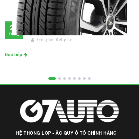
Đánh giá lốp Michelin Primacy SUV: Đáng
28
đầu tư không?
Tháng
Đăng bởi
Kelly Le
11
Đọc tiếp
HỆ THỐNG LỐP - ẮC QUY Ô TÔ CHÍNH HÃNG