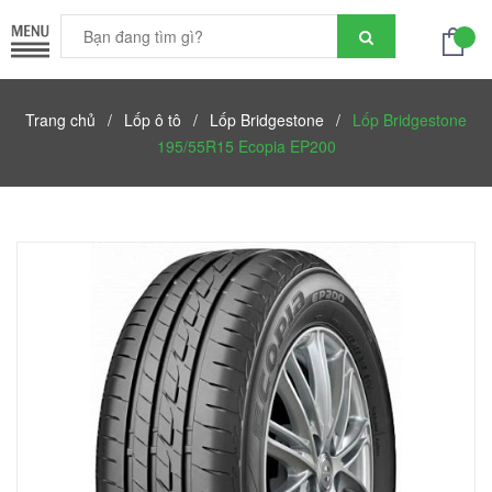
Trang chủ
/
Lốp ô tô
/
Lốp Bridgestone
/
Lốp Bridgestone
195/55R15 Ecopia EP200