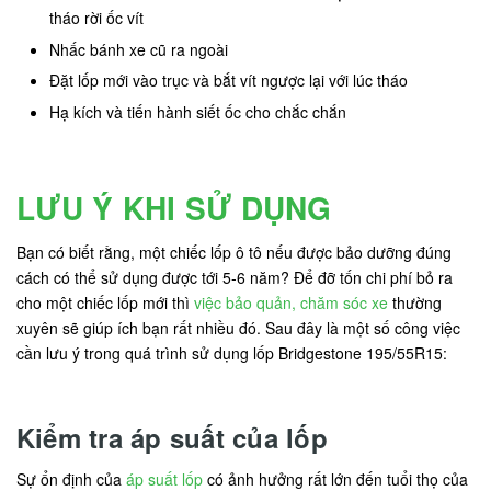
tháo rời ốc vít
Nhấc bánh xe cũ ra ngoài
Đặt lốp mới vào trục và bắt vít ngược lại với lúc tháo
Hạ kích và tiến hành siết ốc cho chắc chắn
LƯU Ý KHI SỬ DỤNG
Bạn có biết rằng, một chiếc lốp ô tô nếu được bảo dưỡng đúng
cách có thể sử dụng được tới 5-6 năm? Để đỡ tốn chi phí bỏ ra
cho một chiếc lốp mới thì
việc bảo quản, chăm sóc xe
thường
xuyên sẽ giúp ích bạn rất nhiều đó. Sau đây là một số công việc
cần lưu ý trong quá trình sử dụng lốp Bridgestone 195/55R15:
Kiểm tra áp suất của lốp
Sự ổn định của
áp suất lốp
có ảnh hưởng rất lớn đến tuổi thọ của