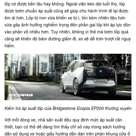
lốp có được bền lâu hay không. Ngoài việc kéo dài tuổi thọ, lốp
được bơm chuẩn áp suất cũng sẽ giúp cho hành trình đi lại được
êm ái hơn. Lốp bị non vừa khiến xe bị ì, tốn kém nhiên liệu hơn
vừa gây ảnh hưởng nghiểm trọng đến phần gai lốp khi áp lực dồn
vào phần vỏ nhiều hơn. Tuy nhiên, không vì thế mà bơm lốp quá
căng sẽ khiến độ bám đường giảm đi, xe sẽ dễ trơn trượt rất nguy
hiểm.
Kiểm tra áp suất lốp của Bridgestone Ecopia EP200 thường xuyên
Với mỗi dòng xe, nhà sản xuất đều quy định mức áp suất cần
thiết, bạn có thể dễ dàng tìm thấy chỉ số này trong sách hướng
dẫn sử dụng xe hoặc giấy hướng dẫn dán trên phần khung cửa ở