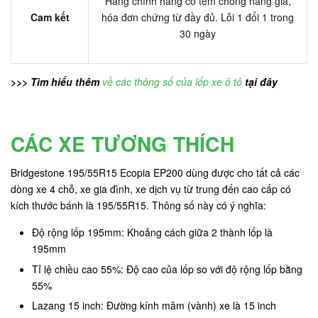
Hàng chính hãng có tem chống hàng giả,
Cam kết
hóa đơn chứng từ đầy đủ. Lỗi 1 đổi 1 trong
30 ngày
>>> Tìm hiểu thêm
về các thông số của lốp xe ô tô
tại đây
CÁC XE TƯƠNG THÍCH
Bridgestone 195/55R15 Ecopia EP200 dùng được cho tất cả các
dòng xe 4 chỗ, xe gia đình, xe dịch vụ từ trung đến cao cấp có
kích thước bánh là 195/55R15. Thông số này có ý nghĩa:
Độ rộng lốp 195mm: Khoảng cách giữa 2 thành lốp là
195mm
Tỉ lệ chiều cao 55%: Độ cao của lốp so với độ rộng lốp bằng
55%
Lazang 15 inch: Đường kính mâm (vành) xe là 15 inch