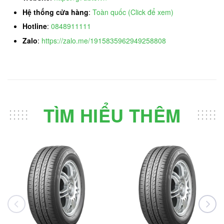
Hệ thống cửa hàng
:
Toàn quốc (Click để xem)
Hotline
:
0848911111
Zalo
:
https://zalo.me/1915835962949258808
TÌM HIỂU THÊM