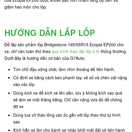
giảm hao mòn cho lốp.
HƯỚNG DẪN LẮP LỐP
Để lắp sản phẩm lốp Bridgestone 195/55R15 Ecopia EP200 cho
xe, chỉ cần tuân thủ theo
quy trình tháo lắp lốp ô tô
thông thường.
Dưới đây là hướng dẫn cơ bản của G7Auto:
Tìm chỗ đậu vững chãi, tầm nhìn thoáng để tiến hành.
Cố định xe bằng cách kéo phanh tay, về số và chèn vật nặng
vào các lốp
Dùng kích xe để kích xe lên dần, lưu ý không kích cao quá
sẽ làm xe mất thăng bằng. Chỉ cần nâng vừa đủ để chống
đỡ xe
Dùng tua vít tháo lỏng các ốc gắn với lốp theo thứ tự hình
sao
Kích hẳn xe lên cho bánh xe nhấc khỏi mặt đất và tiến hành