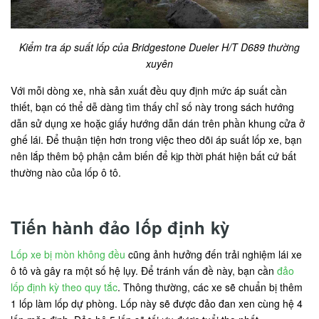
Kiểm tra áp suất lốp của Bridgestone Dueler H/T D689 thường
xuyên
Với mỗi dòng xe, nhà sản xuất đều quy định mức áp suất cần
thiết, bạn có thể dễ dàng tìm thấy chỉ số này trong sách hướng
dẫn sử dụng xe hoặc giấy hướng dẫn dán trên phần khung cửa ở
ghế lái. Để thuận tiện hơn trong việc theo dõi áp suất lốp xe, bạn
nên lắp thêm bộ phận cảm biến để kịp thời phát hiện bất cứ bất
thường nào của lốp ô tô.
Tiến hành đảo lốp định kỳ
Lốp xe bị mòn không đều
cũng ảnh hưởng đến trải nghiệm lái xe
ô tô và gây ra một số hệ lụy. Để tránh vấn đề này, bạn cần
đảo
lốp định kỳ theo quy tắc
. Thông thường, các xe sẽ chuẩn bị thêm
1 lốp làm lốp dự phòng. Lốp này sẽ được đảo đan xen cùng hệ 4