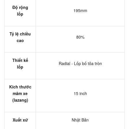
Độ rộng
195mm
lốp
Tỷ lệ chiều
80%
cao
Thiết kế
Radial - Lốp bố tỏa tròn
lốp
Kích thước
mâm xe
15 inch
(lazang)
Xuất xứ
Nhật Bản