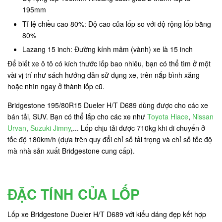
195mm
Tỉ lệ chiều cao 80%: Độ cao của lốp so với độ rộng lốp bằng
80%
Lazang 15 inch: Đường kính mâm (vành) xe là 15 inch
Để biết xe ô tô có kích thước lốp bao nhiêu, bạn có thể tìm ở một
vài vị trí như sách hướng dẫn sử dụng xe, trên nắp bình xăng
hoặc nhìn ngay ở thành lốp cũ.
Bridgestone 195/80R15 Dueler H/T D689 dùng được cho các xe
bán tải, SUV. Bạn có thể lắp cho các xe như
Toyota Hiace
,
Nissan
Urvan
,
Suzuki Jimny
,... Lốp chịu tải được 710kg khi di chuyển ở
tốc độ 180km/h (dựa trên quy đổi chỉ số tải trọng và chỉ số tốc độ
mà nhà sản xuất Bridgestone cung cấp).
ĐẶC TÍNH CỦA LỐP
Lốp xe Bridgestone Dueler H/T D689 với kiểu dáng đẹp kết hợp