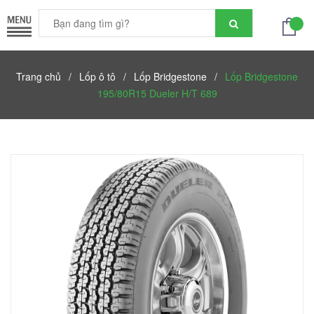
Trang chủ
/
Lốp ô tô
/
Lốp Bridgestone
/
Lốp Bridgestone
195/80R15 Dueler H/T 689