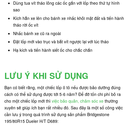
Dùng tua vít tháo lỏng các ốc gắn với lốp theo thứ tự hình
sao
Kích hẳn xe lên cho bánh xe nhấc khỏi mặt đất và tiến hành
tháo rời ốc vít
Nhấc bánh xe cũ ra ngoài
Đặt lốp mới vào trục và bắt vít ngược lại với lúc tháo
Hạ kích và tiến hành siết ốc cho chắc chắn
LƯU Ý KHI SỬ DỤNG
Bạn có biết rằng, một chiếc lốp ô tô nếu được bảo dưỡng đúng
cách có thể sử dụng được tới 5-6 năm? Để đỡ tốn chi phí bỏ ra
cho một chiếc lốp mới thì
việc bảo quản, chăm sóc xe
thường
xuyên sẽ giúp ích bạn rất nhiều đó. Sau đây là một số công việc
cần lưu ý trong quá trình sử dụng sản phẩm Bridgestone
195/80R15 Dueler H/T D689: