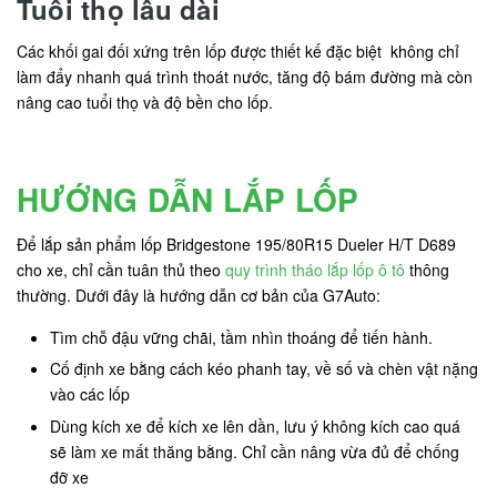
Tuổi thọ lâu dài
Các khối gai đối xứng trên lốp được thiết kế đặc biệt không chỉ
làm đẩy nhanh quá trình thoát nước, tăng độ bám đường mà còn
nâng cao tuổi thọ và độ bền cho lốp.
HƯỚNG DẪN LẮP LỐP
Để lắp sản phẩm lốp Bridgestone 195/80R15 Dueler H/T D689
cho xe, chỉ cần tuân thủ theo
quy trình tháo lắp lốp ô tô
thông
thường. Dưới đây là hướng dẫn cơ bản của G7Auto:
Tìm chỗ đậu vững chãi, tầm nhìn thoáng để tiến hành.
Cố định xe bằng cách kéo phanh tay, về số và chèn vật nặng
vào các lốp
Dùng kích xe để kích xe lên dần, lưu ý không kích cao quá
sẽ làm xe mất thăng bằng. Chỉ cần nâng vừa đủ để chống
đỡ xe