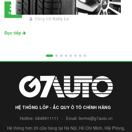
Đánh giá lốp Michelin Primacy SUV: Đáng
28
đầu tư không?
Tháng
Đăng bởi
Kelly Le
11
Đọc tiếp
HỆ THỐNG LỐP - ẮC QUY Ô TÔ CHÍNH HÃNG
Hotline:
0848911111
-
Email:
lienhe@g7auto.vn
Hệ thống hơn 20 cửa hàng tại Hà Nội, Hồ Chí Minh, Hải Phòng,