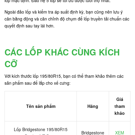
lốp mặc định. Đảo hệ 5 lốp sẽ tối ưu được tuổi thọ nhất.
Ngoài đảo lốp và kiểm tra áp suất định kỳ, bạn cũng nên lưu ý
cân bằng động và căn chỉnh độ chụm để lốp truyền tải chuẩn các
quyết định sau tay lái hơn.
CÁC LỐP KHÁC CÙNG KÍCH
CỠ
Với kích thước lốp 195/80R15, bạn có thể tham khảo thêm các
sản phẩm sau để lắp cho xế cưng:
Giá
Tên sản phẩm
Hãng
tham
khảo
Lốp Bridgestone 195/80R15
Bridgestone
XEM