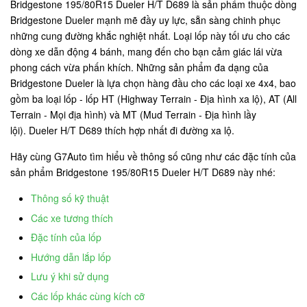
Bridgestone 195/80R15 Dueler H/T D689 là sản phẩm thuộc dòng
Bridgestone Dueler mạnh mẽ đầy uy lực, sẵn sàng chinh phục
những cung đường khắc nghiệt nhất. Loại lốp này tối ưu cho các
dòng xe dẫn động 4 bánh, mang đến cho bạn cảm giác lái vừa
phong cách vừa phấn khích. Những sản phẩm đa dạng của
Bridgestone Dueler là lựa chọn hàng đầu cho các loại xe 4x4, bao
gồm ba loại lốp - lốp HT (Highway Terrain - Địa hình xa lộ), AT (All
Terrain - Mọi địa hình) và MT (Mud Terrain - Địa hình lầy
lội). Dueler H/T D689 thích hợp nhất đi đường xa lộ.
Hãy cùng G7Auto tìm hiểu về thông số cũng như các đặc tính của
sản phẩm Bridgestone 195/80R15 Dueler H/T D689 này nhé:
Thông số kỹ thuật
Các xe tương thích
Đặc tính của lốp
Hướng dẫn lắp lốp
Lưu ý khi sử dụng
Các lốp khác cùng kích cỡ