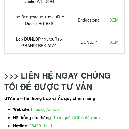
Dueler A/T D694
Lốp Bridgestone 195/80R15
Bridgestone
XEM
Dueler H/T 689
Lốp DUNLOP 195/80R15
DUNLOP
XEM
GRANDTREK AT20
>>> LIÊN HỆ NGAY CHÚNG
TÔI ĐỂ ĐƯỢC TƯ VẤN
G7Auto – Hệ thống Lốp và Ắc quy chính hãng
Website
:
https://g7auto.vn
Hệ thống cửa hàng
:
Toàn quốc (Click để xem)
Hotline
:
0848911111