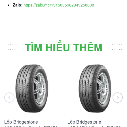
Zalo
:
https://zalo.me/1915835962949258808
TÌM HIỂU THÊM
Lốp Bridgestone
Lốp Bridgestone