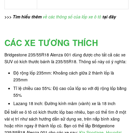
>>> Tìm hiểu thêm
về các thông số của lốp xe ô tô
tại đây
CÁC XE TƯƠNG THÍCH
Bridgestone 235/55R18 Alenza 001 dùng được cho tất cả các xe
SUV có kích thước bánh là 235/55R18. Thông số này có ý nghĩa:
Độ rộng lốp 235mm: Khoảng cách giữa 2 thành lốp là
235mm
Tỉ lệ chiều cao 55%: Độ cao của lốp so với độ rộng lốp bằng
55%
Lazang 18 inch: Đường kính mâm (vành) xe là 18 inch
Để biết xe ô tô có kích thước lốp bao nhiêu, bạn có thể tìm ở một
vài vị trí như sách hướng dẫn sử dụng xe, trên nắp bình xăng
hoặc nhìn ngay ở thành lốp cũ. Bạn có thể lắp Bridgestone
235/55R18 Alenza 001 cho các xe sau:
Kia Sportage
,
Hyundai