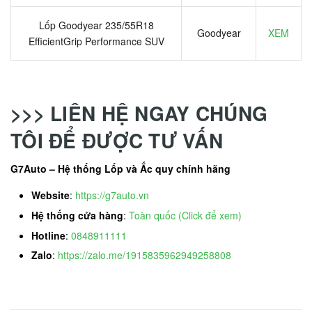
Lốp Goodyear 235/55R18
Goodyear
XEM
EfficientGrip Performance SUV
>>> LIÊN HỆ NGAY CHÚNG
TÔI ĐỂ ĐƯỢC TƯ VẤN
G7Auto – Hệ thống Lốp và Ắc quy chính hãng
Website
:
https://g7auto.vn
Hệ thống cửa hàng
:
Toàn quốc (Click để xem)
Hotline
:
0848911111
Zalo
:
https://zalo.me/1915835962949258808