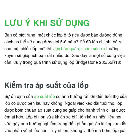
LƯU Ý KHI SỬ DỤNG
Bạn có biết rằng, một chiếc lốp ô tô nếu được bảo dưỡng đúng
cách có thể sử dụng được tới 5-6 năm? Để đỡ tốn chi phí bỏ ra
cho một chiếc lốp mới thì
việc bảo quản, chăm sóc xe
thường
xuyên sẽ giúp ích bạn rất nhiều đó. Sau đây là một số công việc
cần lưu ý trong quá trình sử dụng lốp Bridgestone 235/55R18:
Kiểm tra áp suất của lốp
Sự ổn định của
áp suất lốp
có ảnh hưởng rất lớn đến tuổi thọ của
lốp có được bền lâu hay không. Ngoài việc kéo dài tuổi thọ, lốp
được bơm chuẩn áp suất cũng sẽ giúp cho hành trình đi lại được
êm ái hơn. Lốp bị non vừa khiến xe bị ì, tốn kém nhiên liệu hơn
vừa gây ảnh hưởng nghiểm trọng đến phần gai lốp khi áp lực dồn
vào phần vỏ nhiều hơn. Tuy nhiên, không vì thế mà bơm lốp quá