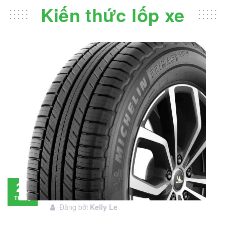
Kiến thức lốp xe
Đánh giá lốp Michelin Primacy SUV: Đáng
28
đầu tư không?
Tháng
Đăng bởi
Kelly Le
11