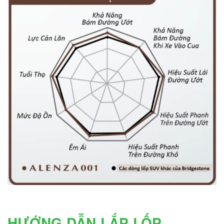
HƯỚNG DẪN LẮP LỐP