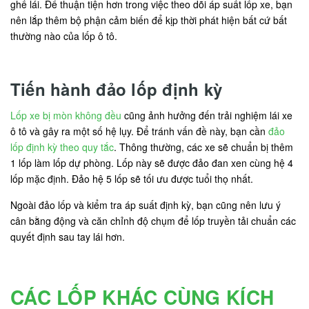
ghế lái. Để thuận tiện hơn trong việc theo dõi áp suất lốp xe, bạn
nên lắp thêm bộ phận cảm biến để kịp thời phát hiện bất cứ bất
thường nào của lốp ô tô.
Tiến hành đảo lốp định kỳ
Lốp xe bị mòn không đều
cũng ảnh hưởng đến trải nghiệm lái xe
ô tô và gây ra một số hệ lụy. Để tránh vấn đề này, bạn cần
đảo
lốp định kỳ theo quy tắc
. Thông thường, các xe sẽ chuẩn bị thêm
1 lốp làm lốp dự phòng. Lốp này sẽ được đảo đan xen cùng hệ 4
lốp mặc định. Đảo hệ 5 lốp sẽ tối ưu được tuổi thọ nhất.
Ngoài đảo lốp và kiểm tra áp suất định kỳ, bạn cũng nên lưu ý
cân bằng động và căn chỉnh độ chụm để lốp truyền tải chuẩn các
quyết định sau tay lái hơn.
CÁC LỐP KHÁC CÙNG KÍCH