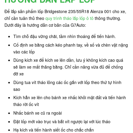
Để lắp sản phẩm lốp Bridgestone 235/55R18 Alenza 001 cho xe,
chỉ cần tuân thủ theo
quy trình tháo lắp lốp ô tô
thông thường.
Dưới đây là hướng dẫn cơ bản của G7Auto:
Tìm chỗ đậu vững chãi, tầm nhìn thoáng để tiến hành.
Cố định xe bằng cách kéo phanh tay, về số và chèn vật nặng
vào các lốp
Dùng kích xe để kích xe lên dần, lưu ý không kích cao quá
sẽ làm xe mất thăng bằng. Chỉ cần nâng vừa đủ để chống
đỡ xe
Dùng tua vít tháo lỏng các ốc gắn với lốp theo thứ tự hình
sao
Kích hẳn xe lên cho bánh xe nhấc khỏi mặt đất và tiến hành
tháo rời ốc vít
Nhấc bánh xe cũ ra ngoài
Đặt lốp mới vào trục và bắt vít ngược lại với lúc tháo
Hạ kích và tiến hành siết ốc cho chắc chắn