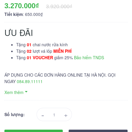
3.270.000₫
3.920.000₫
Tiết kiệm
: 650.000₫
ƯU ĐÃI
Tặng
01
chai nước rửa kính
Tặng
02
lượt vá lốp
MIỄN PHÍ
Tặng
01 VOUCHER
giảm 25%
Bảo hiểm TNDS
ÁP DỤNG CHO CÁC ĐƠN HÀNG ONLINE TẠI HÀ NỘI. GỌI
NGAY
084.89.11111
Xem thêm
-
+
Số lượng: