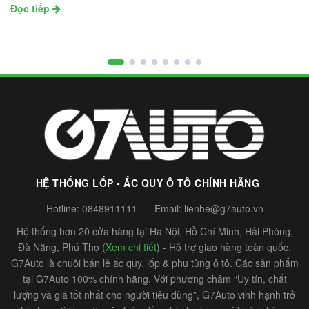
Đọc tiếp
HỆ THỐNG LỐP - ẮC QUY Ô TÔ CHÍNH HÃNG
Hotline:
0848911111
-
Email:
lienhe@g7auto.vn
Hệ thống hơn 20 cửa hàng tại Hà Nội, Hồ Chí Minh, Hải Phòng,
Đà Nẵng, Phú Thọ (
Xem chi tiết
) - Hỗ trợ giao hàng toàn quốc.
G7Auto là chuỗi bán lẻ ắc quy, lốp & phụ tùng ô tô. Các sản phẩm
tại G7Auto 100% chính hãng. Với phương châm “Uy tín, chất
lượng và giá tốt nhất cho người tiêu dùng”, G7Auto vinh hạnh trở