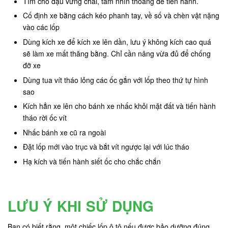
Tìm chỗ đậu vững chãi, tầm nhìn thoáng để tiến hành.
Cố định xe bằng cách kéo phanh tay, về số và chèn vật nặng
vào các lốp
Dùng kích xe để kích xe lên dần, lưu ý không kích cao quá
sẽ làm xe mất thăng bằng. Chỉ cần nâng vừa đủ để chống
đỡ xe
Dùng tua vít tháo lỏng các ốc gắn với lốp theo thứ tự hình
sao
Kích hẳn xe lên cho bánh xe nhấc khỏi mặt đất và tiến hành
tháo rời ốc vít
Nhấc bánh xe cũ ra ngoài
Đặt lốp mới vào trục và bắt vít ngược lại với lúc tháo
Hạ kích và tiến hành siết ốc cho chắc chắn
LƯU Ý KHI SỬ DỤNG
Bạn có biết rằng, một chiếc lốp ô tô nếu được bảo dưỡng đúng