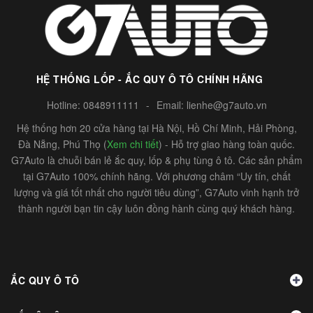
HỆ THỐNG LỐP - ẮC QUY Ô TÔ CHÍNH HÃNG
Hotline:
0848911111
-
Email:
lienhe@g7auto.vn
Hệ thống hơn 20 cửa hàng tại Hà Nội, Hồ Chí Minh, Hải Phòng,
Đà Nẵng, Phú Thọ (
Xem chi tiết
) - Hỗ trợ giao hàng toàn quốc.
G7Auto là chuỗi bán lẻ ắc quy, lốp & phụ tùng ô tô. Các sản phẩm
tại G7Auto 100% chính hãng. Với phương châm “Uy tín, chất
lượng và giá tốt nhất cho người tiêu dùng”, G7Auto vinh hạnh trở
thành người bạn tin cậy luôn đồng hành cùng quý khách hàng.
ẮC QUY Ô TÔ