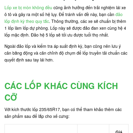
Lốp xe bị mòn không đều
cũng ảnh hưởng đến trải nghiệm lái xe
ô tô và gây ra một số hệ lụy. Để tránh vấn đề này, bạn cần
đảo
lốp định kỳ theo quy tắc
. Thông thường, các xe sẽ chuẩn bị thêm
1 lốp làm lốp dự phòng. Lốp này sẽ được đảo đan xen cùng hệ 4
lốp mặc định. Đảo hệ 5 lốp sẽ tối ưu được tuổi thọ nhất.
Ngoài đảo lốp và kiểm tra áp suất định kỳ, bạn cũng nên lưu ý
cân bằng động và căn chỉnh độ chụm để lốp truyền tải chuẩn các
quyết định sau tay lái hơn.
CÁC LỐP KHÁC CÙNG KÍCH
CỠ
Với kích thước lốp 235/65R17, bạn có thể tham khảo thêm các
sản phẩm sau để lắp cho xế cưng:
Giá