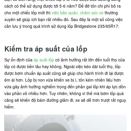
cách có thể sử dụng được tới 5-6 năm? Để đỡ tốn chi phí bỏ ra
cho một chiếc lốp mới thì
việc bảo quản, chăm sóc xe
thường
xuyên sẽ giúp ích bạn rất nhiều đó. Sau đây là một số công việc
cần lưu ý trong quá trình sử dụng lốp Bridgestone 235/65R17:
Kiểm tra áp suất của lốp
Sự ổn định của
áp suất lốp
có ảnh hưởng rất lớn đến tuổi thọ của
lốp có được bền lâu hay không. Ngoài việc kéo dài tuổi thọ, lốp
được bơm chuẩn áp suất cũng sẽ giúp cho hành trình đi lại được
êm ái hơn. Lốp bị non vừa khiến xe bị ì, tốn kém nhiên liệu hơn
vừa gây ảnh hưởng nghiểm trọng đến phần gai lốp khi áp lực dồn
vào phần vỏ nhiều hơn. Tuy nhiên, không vì thế mà bơm lốp quá
căng sẽ khiến độ bám đường giảm đi, xe sẽ dễ trơn trượt rất nguy
hiểm.