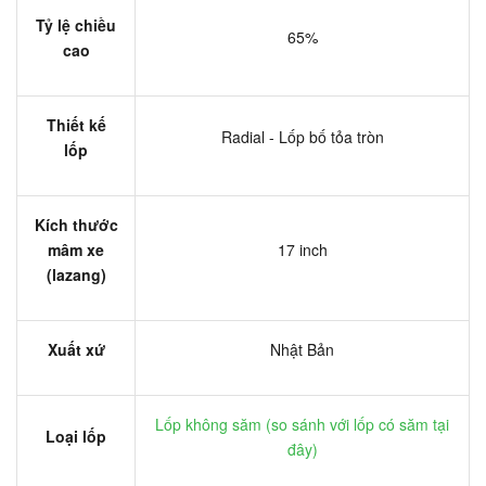
Tỷ lệ chiều
65%
cao
Thiết kế
Radial - Lốp bố tỏa tròn
lốp
Kích thước
mâm xe
17 inch
(lazang)
Xuất xứ
Nhật Bản
Lốp không săm (
so sánh với lốp có săm tại
Loại lốp
đây
)