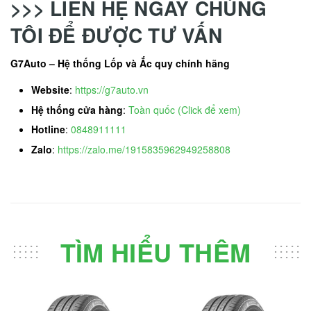
>>> LIÊN HỆ NGAY CHÚNG
TÔI ĐỂ ĐƯỢC TƯ VẤN
G7Auto – Hệ thống Lốp và Ắc quy chính hãng
Website
:
https://g7auto.vn
Hệ thống cửa hàng
:
Toàn quốc (Click để xem)
Hotline
:
0848911111
Zalo
:
https://zalo.me/1915835962949258808
TÌM HIỂU THÊM