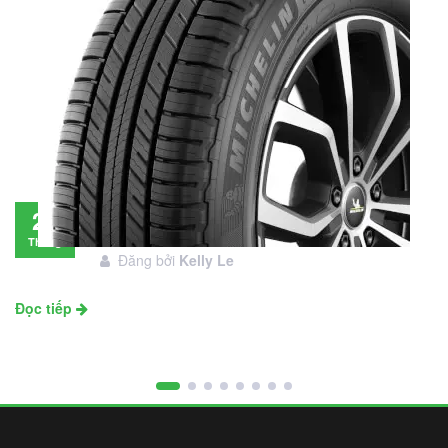
Đánh giá lốp Michelin Primacy SUV: Đáng
28
đầu tư không?
Tháng
Đăng bởi
Kelly Le
11
Đọc tiếp