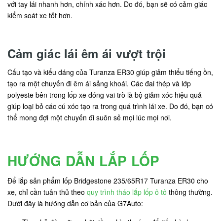
với tay lái nhanh hơn, chính xác hơn. Do đó, bạn sẽ có cảm giác
kiểm soát xe tốt hơn.
Cảm giác lái êm ái vượt trội
Cấu tạo và kiểu dáng của Turanza ER30 giúp giảm thiểu tiếng ồn,
tạo ra một chuyến đi êm ái sảng khoái. Các đai thép và lớp
polyeste bên trong lốp xe đóng vai trò là bộ giảm xóc hiệu quả
giúp loại bỏ các cú xóc tạo ra trong quá trình lái xe. Do đó, bạn có
thể mong đợi một chuyến đi suôn sẻ mọi lúc mọi nơi.
HƯỚNG DẪN LẮP LỐP
Để lắp sản phẩm lốp Bridgestone 235/65R17 Turanza ER30 cho
xe, chỉ cần tuân thủ theo
quy trình tháo lắp lốp ô tô
thông thường.
Dưới đây là hướng dẫn cơ bản của G7Auto: