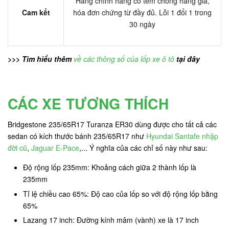
Hàng chính hãng có tem chống hàng giả,
Cam kết
hóa đơn chứng từ đầy đủ. Lỗi 1 đổi 1 trong
30 ngày
>>> Tìm hiểu thêm
về các thông số của lốp xe ô tô
tại đây
CÁC XE TƯƠNG THÍCH
Bridgestone 235/65R17 Turanza ER30 dùng được cho tất cả các
sedan có kích thước bánh 235/65R17 như
Hyundai Santafe nhập
đời cũ
,
Jaguar E-Pace
,... Ý nghĩa của các chỉ số này như sau:
Độ rộng lốp 235mm: Khoảng cách giữa 2 thành lốp là
235mm
Tỉ lệ chiều cao 65%: Độ cao của lốp so với độ rộng lốp bằng
65%
Lazang 17 inch: Đường kính mâm (vành) xe là 17 inch