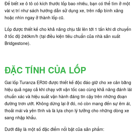
Để biết xe ô tô có kích thước lốp bao nhiêu, bạn có thể tìm ở một
vài vị trí như sách hướng dẫn sử dụng xe, trên nắp bình xăng
hoặc nhìn ngay ở thành lốp cũ.
Lốp được thiết kế cho khả năng chịu tải lên tới 1 tấn khi di chuyển
ở tốc độ 240km/h (tại điều kiện tiêu chuẩn của nhà sản xuất
Bridgestone).
ĐẶC TÍNH CỦA LỐP
Gai lốp Turanza ER30 được thiết kế độc đáo giữ cho xe cân bằng
hiệu quả ngay cả khi chạy với vận tốc cao cùng khả năng đánh lái
chuẩn xác và hiệu suất vận hành đáng tin cậy trên những đoạn
đường trơn ướt. Không dừng lại ở đó, nó còn mang đến sự êm ái,
thoải mái và yên tĩnh và là lựa chọn lý tưởng cho những dòng xe
sang nhập khẩu.
Dưới đây là một số đặc điểm nổi bật của sản phẩm: