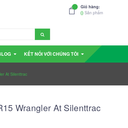
Giỏ hàng:
(
)
Sản phẩm
BLOG
KẾT NỐI VỚI CHÚNG TÔI
 At Silenttrac
5 Wrangler At Silenttrac
g