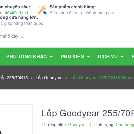
ấn chuyên sâu:
Sản phẩm chính hãng:
ne:
0848911111
Bảo hành điện tử, chống hàng giả
hống cửa hàng lớn:
ốt, giao hàng toàn quốc
PHỤ TÙNG KHÁC
PHỤ KIỆN
DỊCH VỤ
Lốp 255/70R15
/
Lốp Goodyear
/
Lốp Goodyear 255/70R15 Wrangler
Lốp Goodyear 255/70R1
Thương hiệu:
Goodyear
|
Tình trạng:
Còn hàn