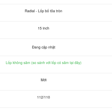
Radial - Lốp bố tỏa tròn
15 inch
Đang cập nhật
Lốp không săm (
so sánh với lốp có săm tại đây
)
Mới
112/110