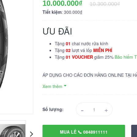
10.000.000₫
10.300.000₫
Tiết kiệm
: 300.000₫
ƯU ĐÃI
Tặng
01
chai nước rửa kính
Tặng
02
lượt vá lốp
MIỄN PHÍ
Tặng
01 VOUCHER
giảm 25%
Bảo hiểm 
ÁP DỤNG CHO CÁC ĐƠN HÀNG ONLINE TẠI H
Xem thêm
-
+
Số lượng:
MUA LẺ 📞 0848911111