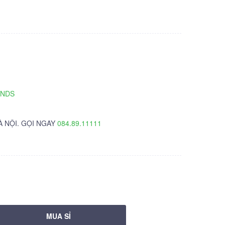
TNDS
À NỘI. GỌI NGAY
084.89.11111
MUA SỈ