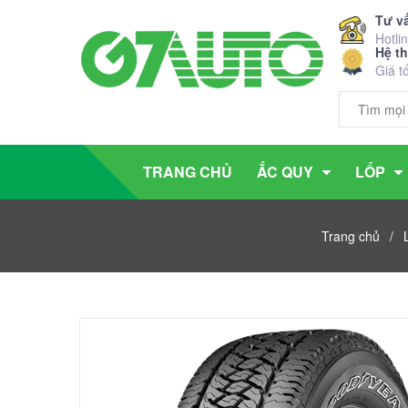
Tư v
Hotli
Hệ t
Giá t
TRANG CHỦ
ẮC QUY
LỐP
Trang chủ
/