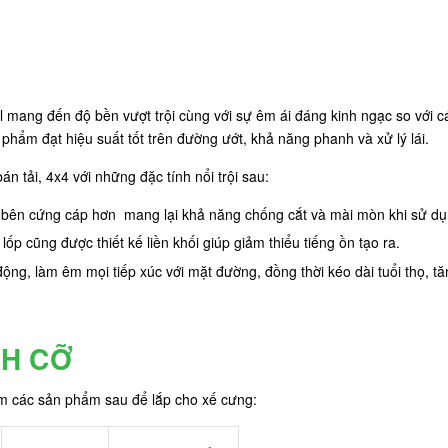
l mang đến độ bền vượt trội cùng với sự êm ái đáng kinh ngạc so với
phẩm đạt hiệu suất tốt trên đường ướt, khả năng phanh và xử lý lái.
án tải, 4x4 với những đặc tính nổi trội sau:
 bên cứng cáp hơn mang lại khả năng chống cắt và mài mòn khi sử dụ
lốp cũng được thiết kế liền khối giúp giảm thiểu tiếng ồn tạo ra.
ộng, làm êm mọi tiếp xúc với mặt đường, đồng thời kéo dài tuổi thọ, t
CH CỠ
êm các sản phẩm sau để lắp cho xế cưng: