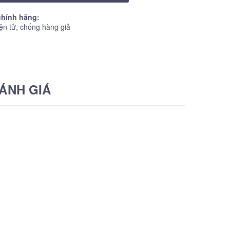
hính hãng:
ện tử, chống hàng giả
ÁNH GIÁ