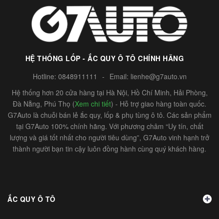
HỆ THỐNG LỐP - ẮC QUY Ô TÔ CHÍNH HÃNG
Hotline:
0848911111
-
Email:
lienhe@g7auto.vn
Hệ thống hơn 20 cửa hàng tại Hà Nội, Hồ Chí Minh, Hải Phòng,
Đà Nẵng, Phú Thọ (
Xem chi tiết
) - Hỗ trợ giao hàng toàn quốc.
G7Auto là chuỗi bán lẻ ắc quy, lốp & phụ tùng ô tô. Các sản phẩm
tại G7Auto 100% chính hãng. Với phương châm “Uy tín, chất
lượng và giá tốt nhất cho người tiêu dùng”, G7Auto vinh hạnh trở
thành người bạn tin cậy luôn đồng hành cùng quý khách hàng.
ẮC QUY Ô TÔ