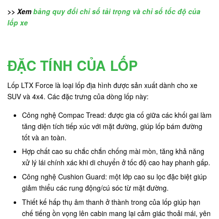
>> Xem
bảng quy đổi chỉ số tải trọng và chỉ số tốc độ của
lốp xe
ĐẶC TÍNH CỦA LỐP
Lốp LTX Force là loại lốp địa hình được sản xuất dành cho xe
SUV và 4x4. Các đặc trưng của dòng lốp này:
Công nghệ Compac Tread: được gia cố giữa các khối gai làm
tăng diện tích tiếp xúc với mặt đường, giúp lốp bám đường
tốt và an toàn.
Hợp chất cao su chắc chắn chống mài mòn, tăng khả năng
xử lý lái chính xác khi di chuyển ở tốc độ cao hay phanh gấp.
Công nghệ Cushion Guard: một lớp cao su lọc đặc biệt giúp
giảm thiểu các rung động/cú sóc từ mặt đường.
Thiết kế hấp thụ âm thanh ở thành trong của lốp giúp hạn
chế tiếng ồn vọng lên cabin mang lại cảm giác thoải mái, yên