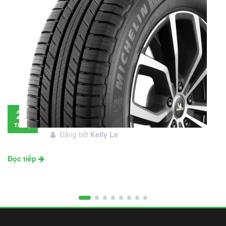
Đánh giá lốp Michelin Primacy SUV: Đáng
28
đầu tư không?
Tháng
Đăng bởi
Kelly Le
11
Đọc tiếp