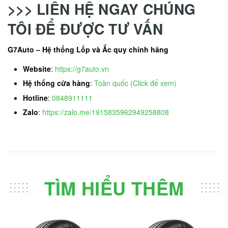
>>> LIÊN HỆ NGAY CHÚNG
TÔI ĐỂ ĐƯỢC TƯ VẤN
G7Auto – Hệ thống Lốp và Ắc quy chính hãng
Website
:
https://g7auto.vn
Hệ thống cửa hàng
:
Toàn quốc (Click để xem)
Hotline
:
0848911111
Zalo
:
https://zalo.me/1915835962949258808
TÌM HIỂU THÊM