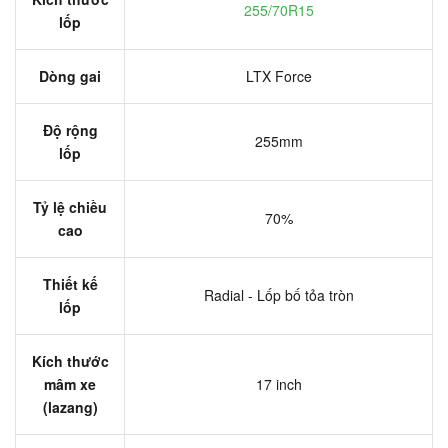
255/70R15
lốp
Dòng gai
LTX Force
Độ rộng
255mm
lốp
Tỷ lệ chiều
70%
cao
Thiết kế
Radial - Lốp bố tỏa tròn
lốp
Kích thước
mâm xe
17 inch
(lazang)