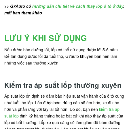
>> G7Auto có
hướng dẫn chi tiết về cách thay lốp ô tô ở đây
,
mời bạn tham khảo
LƯU Ý KHI SỬ DỤNG
Nếu được bảo dưỡng tốt, lốp có thể dử dụng được tới 5-6 năm.
Để tận dụng được tối đa tuổi thọ, G7auto khuyên bạn nên làm
những việc sau thường xuyên:
Kiểm tra áp suất lốp thường xuyên
Áp suất lốp ổn định sẽ đảm bảo hiệu suất vận hành của ô tô cũng
như tuổi thọ lốp. Lốp được bơm đúng cân sẽ êm hơn, xe đi nhẹ
hơn và phản ứng với tay lái tốt hơn. Do đó, bạn nên
kiểm tra áp
suất lốp
định kỳ hàng tháng hoặc bất cứ khi nào thấy áp suất của
lốp có bất thường. Lốp xe quá căng sẽ làm giảm độ bám đường,
gây ra trơn trượt khi di chuyển. Lốp non hơi khiến gai lốp nhanh