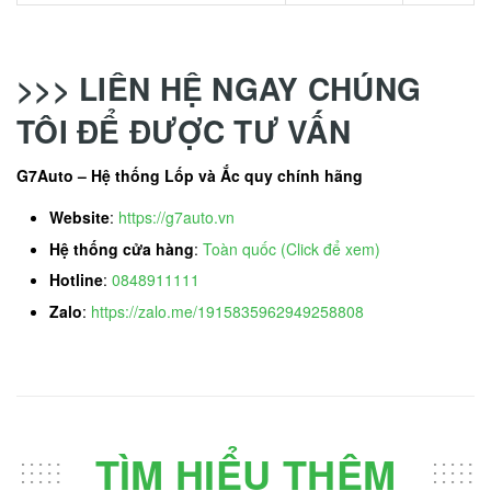
>>> LIÊN HỆ NGAY CHÚNG
TÔI ĐỂ ĐƯỢC TƯ VẤN
G7Auto – Hệ thống Lốp và Ắc quy chính hãng
Website
:
https://g7auto.vn
Hệ thống cửa hàng
:
Toàn quốc (Click để xem)
Hotline
:
0848911111
Zalo
:
https://zalo.me/1915835962949258808
TÌM HIỂU THÊM