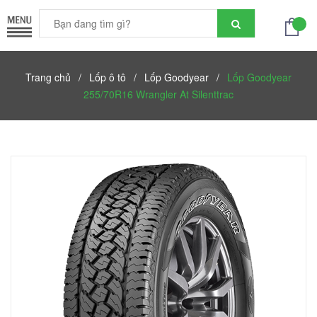
Trang chủ
/
Lốp ô tô
/
Lốp Goodyear
/
Lốp Goodyear
255/70R16 Wrangler At Silenttrac