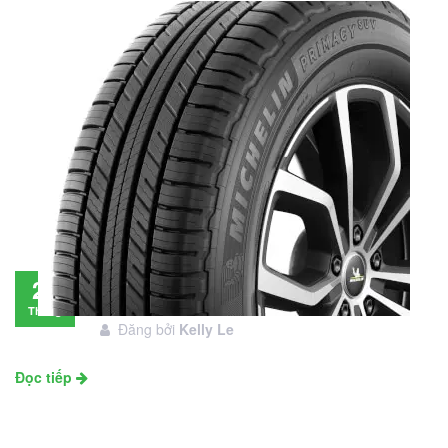
Đánh giá lốp Michelin Primacy SUV: Đáng
28
đầu tư không?
Tháng
Đăng bởi
Kelly Le
11
Đọc tiếp