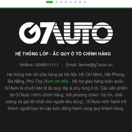
HỆ THỐNG LỐP - ẮC QUY Ô TÔ CHÍNH HÃNG
Hotline:
0848911111
-
Email:
lienhe@g7auto.vn
Hệ thống hơn 20 cửa hàng tại Hà Nội, Hồ Chí Minh, Hải Phòng,
Đà Nẵng, Phú Thọ (
Xem chi tiết
) - Hỗ trợ giao hàng toàn quốc.
G7Auto là chuỗi bán lẻ ắc quy, lốp & phụ tùng ô tô. Các sản phẩm
tại G7Auto 100% chính hãng. Với phương châm “Uy tín, chất
lượng và giá tốt nhất cho người tiêu dùng”, G7Auto vinh hạnh trở
thành người bạn tin cậy luôn đồng hành cùng quý khách hàng.