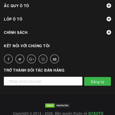
ẮC QUY Ô TÔ
LỐP Ô TÔ
CHÍNH SÁCH
KẾT NỐI VỚI CHÚNG TÔI
TRỞ THÀNH ĐỐI TÁC BÁN HÀNG
Đăng ký
Copyright © 2014 - 2026. Bản quyền thuộc về
G7AUTO