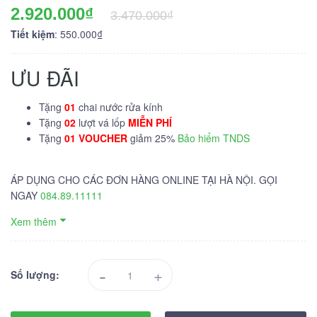
2.920.000₫
3.470.000₫
Tiết kiệm
: 550.000₫
ƯU ĐÃI
Tặng
01
chai nước rửa kính
Tặng
02
lượt vá lốp
MIỄN PHÍ
Tặng
01 VOUCHER
giảm 25%
Bảo hiểm TNDS
ÁP DỤNG CHO CÁC ĐƠN HÀNG ONLINE TẠI HÀ NỘI. GỌI
NGAY
084.89.11111
Xem thêm
-
+
Số lượng: