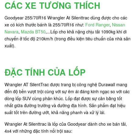
CÁC XE TƯƠNG THÍCH
Goodyear 255/70R16 Wrangler At Silenttrac dùng được cho các
xe có kích thước bánh là 255/70R16 như:
Ford Ranger
,
Nissan
Navara
,
Mazda BT50
,...Lốp cho khả nặng chịu tải 1090kg khi di
chuyển ở tốc độ 210km/h (trong điều kiện tiêu chuẩn của nhà sản
xuất).
ĐẶC TÍNH CỦA LỐP
Wrangler AT SilentTrac được trang bị công nghệ Durawall mang
đến độ bền vượt trội cùng với sự êm ái đáng kinh ngạc so với các
dòng lốp SUV cùng phân khúc. Lốp đạt được sự cân bằng tốt
nhất giữa đường trường và đường địa hình. Sản phẩm đạt hiệu
suất tốt trên đường ướt, khả năng phanh và xử lý lái.
Wrangler At Silenttrac là lốp của Goodyear dành cho xe bán tải,
4x4 với những đặc tính nổi trội sau: