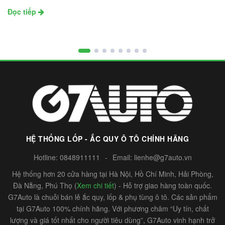
Đọc tiếp
HỆ THỐNG LỐP - ẮC QUY Ô TÔ CHÍNH HÃNG
Hotline:
0848911111
-
Email:
lienhe@g7auto.vn
Hệ thống hơn 20 cửa hàng tại Hà Nội, Hồ Chí Minh, Hải Phòng,
Đà Nẵng, Phú Thọ (
Xem chi tiết
) - Hỗ trợ giao hàng toàn quốc.
G7Auto là chuỗi bán lẻ ắc quy, lốp & phụ tùng ô tô. Các sản phẩm
tại G7Auto 100% chính hãng. Với phương châm “Uy tín, chất
lượng và giá tốt nhất cho người tiêu dùng”, G7Auto vinh hạnh trở