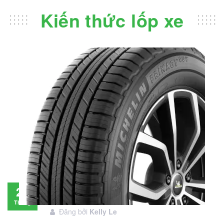
Kiến thức lốp xe
Đánh giá lốp Michelin Primacy SUV: Đáng
28
đầu tư không?
Tháng
Đăng bởi
Kelly Le
11