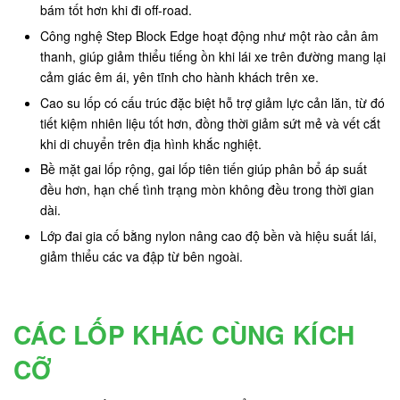
bám tốt hơn khi đi off-road.
Công nghệ Step Block Edge hoạt động như một rào cản âm
thanh, giúp giảm thiểu tiếng ồn khi lái xe trên đường mang lại
cảm giác êm ái, yên tĩnh cho hành khách trên xe.
Cao su lốp có cấu trúc đặc biệt hỗ trợ giảm lực cản lăn, từ đó
tiết kiệm nhiên liệu tốt hơn, đồng thời giảm sứt mẻ và vết cắt
khi di chuyển trên địa hình khắc nghiệt.
Bề mặt gai lốp rộng, gai lốp tiên tiến giúp phân bổ áp suất
đều hơn, hạn chế tình trạng mòn không đều trong thời gian
dài.
Lớp đai gia cố bằng nylon nâng cao độ bền và hiệu suất lái,
giảm thiểu các va đập từ bên ngoài.
CÁC LỐP KHÁC CÙNG KÍCH
CỠ