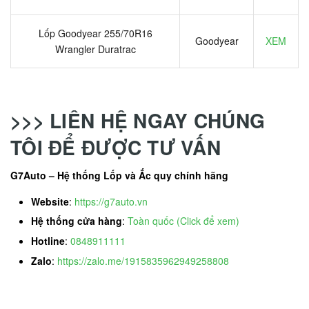
Lốp Goodyear 255/70R16
Goodyear
XEM
Wrangler Duratrac
>>> LIÊN HỆ NGAY CHÚNG
TÔI ĐỂ ĐƯỢC TƯ VẤN
G7Auto – Hệ thống Lốp và Ắc quy chính hãng
Website
:
https://g7auto.vn
Hệ thống cửa hàng
:
Toàn quốc (Click để xem)
Hotline
:
0848911111
Zalo
:
https://zalo.me/1915835962949258808