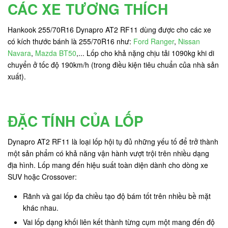
CÁC XE TƯƠNG THÍCH
Hankook 255/70R16 Dynapro AT2 RF11 dùng được cho các xe
có kích thước bánh là 255/70R16 như:
Ford Ranger
,
Nissan
Navara
,
Mazda BT50
,... Lốp cho khả nặng chịu tải 1090kg khi di
chuyển ở tốc độ 190km/h (trong điều kiện tiêu chuẩn của nhà sản
xuất).
ĐẶC TÍNH CỦA LỐP
Dynapro AT2 RF11 là loại lốp hội tụ đủ những yếu tố để trở thành
một sản phẩm có khả năng vận hành vượt trội trên nhiều dạng
địa hình. Lốp mang đến hiệu suất toàn diện dành cho dòng xe
SUV hoặc Crossover:
Rãnh và gai lốp đa chiều tạo độ bám tốt trên nhiều bề mặt
khác nhau.
Vai lốp dạng khối liên kết thành từng cụm một mang đến độ