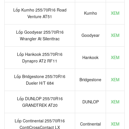
Lốp Kumho 255/70R16 Road
Kumho
XEM
Venture AT51
Lốp Goodyear 255/70R16
Goodyear
XEM
Wrangler At Silenttrac
Lốp Hankook 255/70R16
Hankook
XEM
Dynapro AT2 RF11
Lốp Bridgestone 255/70R16
Bridgestone
XEM
Dueler H/T 684
Lốp DUNLOP 255/70R16
DUNLOP
XEM
GRANDTREK AT20
Lốp Continental 255/70R16
Continental
XEM
ContiCrossContact LX