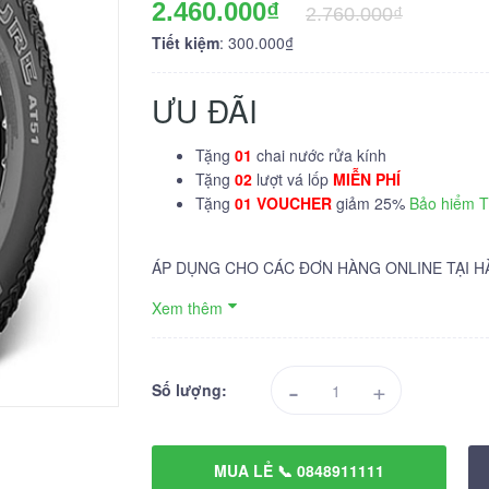
2.460.000₫
2.760.000₫
Tiết kiệm
: 300.000₫
ƯU ĐÃI
Tặng
01
chai nước rửa kính
Tặng
02
lượt vá lốp
MIỄN PHÍ
Tặng
01 VOUCHER
giảm 25%
Bảo hiểm 
ÁP DỤNG CHO CÁC ĐƠN HÀNG ONLINE TẠI H
Xem thêm
-
+
Số lượng:
MUA LẺ 📞 0848911111