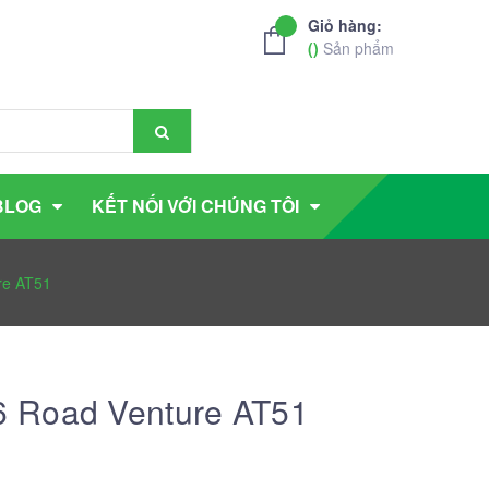
Giỏ hàng:
(
)
Sản phẩm
BLOG
KẾT NỐI VỚI CHÚNG TÔI
re AT51
 Road Venture AT51