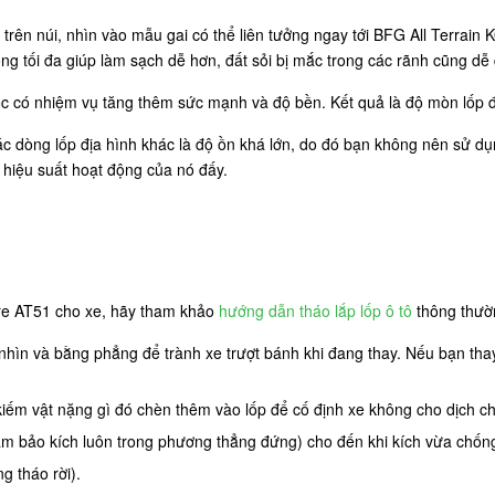
rên núi, nhìn vào mẫu gai có thể liên tưởng ngay tới BFG All Terrain
ng tối đa giúp làm sạch dễ hơn, đất sỏi bị mắc trong các rãnh cũng dễ 
ốc có nhiệm vụ tăng thêm sức mạnh và độ bền. Kết quả là độ mòn lốp đề
òng lốp địa hình khác là độ ồn khá lớn, do đó bạn không nên sử dụng
i hiệu suất hoạt động của nó đấy.
e AT51 cho xe, hãy tham khảo
hướng dẫn tháo lắp lốp ô tô
thông thườn
 nhìn và bằng phẳng để trành xe trượt bánh khi đang thay. Nếu bạn tha
kiếm vật nặng gì đó chèn thêm vào lốp để cố định xe không cho dịch 
 (đảm bảo kích luôn trong phương thẳng đứng) cho đến khi kích vừa chốn
g tháo rời).