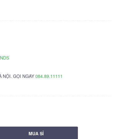
TNDS
À NỘI. GỌI NGAY
084.89.11111
MUA SỈ