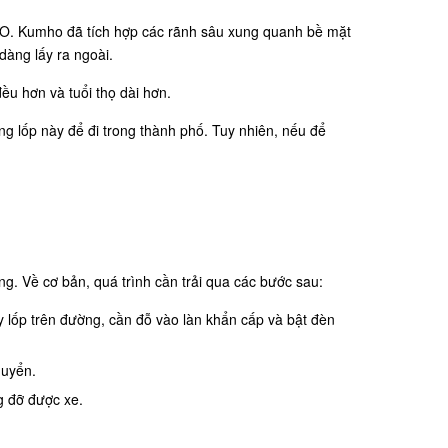
 KO. Kumho đã tích hợp các rãnh sâu xung quanh bề mặt
dàng lấy ra ngoài.
u hơn và tuổi thọ dài hơn.
 lốp này để đi trong thành phố. Tuy nhiên, nếu để
g. Về cơ bản, quá trình cần trải qua các bước sau:
y lốp trên đường, cần đỗ vào làn khẩn cấp và bật đèn
chuyển.
g đỡ được xe.