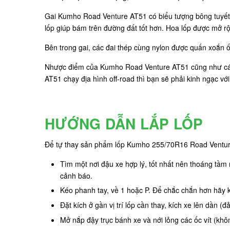
Gai Kumho Road Venture AT51 có biểu tượng bông tuyết t
lốp giúp bám trên đường đất tốt hơn. Hoa lốp được mở rộ
Bên trong gai, các đai thép cùng nylon được quấn xoắn 
Nhược điểm của Kumho Road Venture AT51 cũng như các d
AT51 chạy địa hình off-road thì bạn sẽ phải kinh ngạc vớ
HƯỚNG DẪN LẮP LỐP
Để tự thay sản phẩm lốp Kumho 255/70R16 Road Ventur
Tìm một nơi đậu xe hợp lý, tốt nhất nên thoáng tầm
cảnh báo.
Kéo phanh tay, về 1 hoặc P. Để chắc chắn hơn hãy 
Đặt kích ở gần vị trí lốp cần thay, kích xe lên dần
Mở nắp đậy trục bánh xe và nới lỏng các ốc vít (khôn