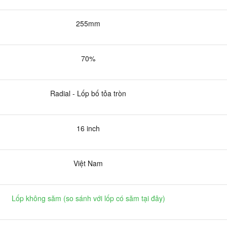
255mm
70%
Radial - Lốp bố tỏa tròn
16 inch
Việt Nam
Lốp không săm (
so sánh với lốp có săm tại đây
)