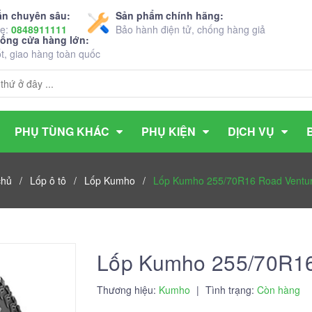
ấn chuyên sâu:
Sản phẩm chính hãng:
ne:
0848911111
Bảo hành điện tử, chống hàng giả
hống cửa hàng lớn:
ốt, giao hàng toàn quốc
PHỤ TÙNG KHÁC
PHỤ KIỆN
DỊCH VỤ
chủ
/
Lốp ô tô
/
Lốp Kumho
/
Lốp Kumho 255/70R16 Road Ventu
Lốp Kumho 255/70R16
Thương hiệu:
Kumho
|
Tình trạng:
Còn hàng