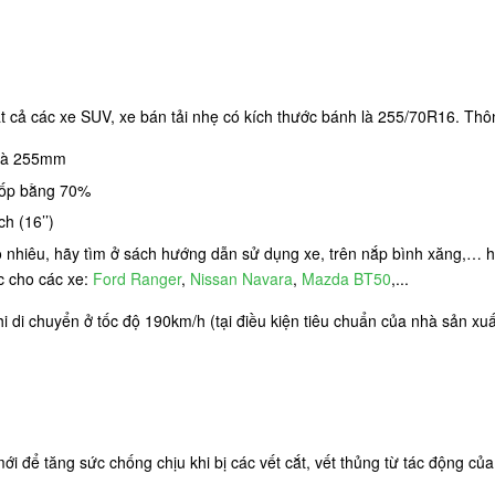
ả các xe SUV, xe bán tải nhẹ có kích thước bánh là 255/70R16. Thôn
 là 255mm
 lốp bằng 70%
h (16’’)
ao nhiêu, hãy tìm ở sách hướng dẫn sử dụng xe, trên nắp bình xăng,…
c cho các xe:
Ford Ranger
,
Nissan Navara
,
Mazda BT50
,...
khi di chuyển ở tốc độ 190km/h (tại điều kiện tiêu chuẩn của nhà sản x
 để tăng sức chống chịu khi bị các vết cắt, vết thủng từ tác động củ