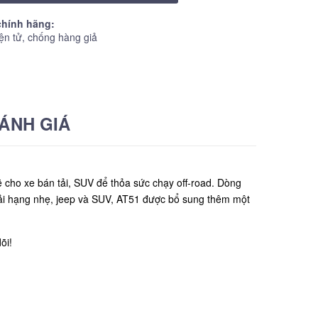
hính hãng:
ện tử, chống hàng giả
ÁNH GIÁ
ho xe bán tải, SUV để thỏa sức chạy off-road. Dòng
 tải hạng nhẹ, jeep và SUV, AT51 được bổ sung thêm một
õi!