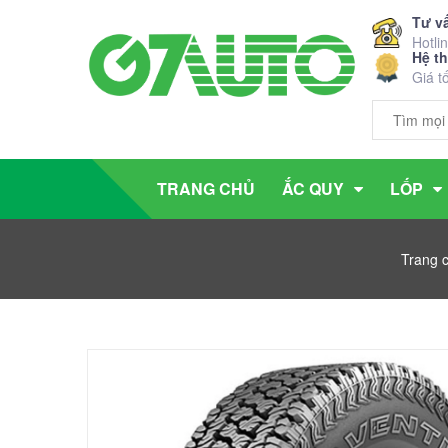
Tư v
Hotli
Hệ t
Giá t
TRANG CHỦ
ẮC QUY
LỐP
Trang 