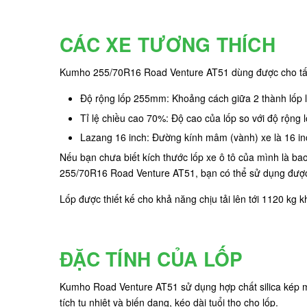
CÁC XE TƯƠNG THÍCH
Kumho 255/70R16 Road Venture AT51 dùng được cho tất c
Độ rộng lốp 255mm: Khoảng cách giữa 2 thành lốp
Tỉ lệ chiều cao 70%: Độ cao của lốp so với độ rộng
Lazang 16 inch: Đường kính mâm (vành) xe là 16 inc
Nếu bạn chưa biết kích thước lốp xe ô tô của mình là b
255/70R16 Road Venture AT51, bạn có thể sử dụng đượ
Lốp được thiết kế cho khả năng chịu tải lên tới 1120 kg 
ĐẶC TÍNH CỦA LỐP
Kumho Road Venture AT51 sử dụng hợp chất silica kép mới
tích tụ nhiệt và biến dạng, kéo dài tuổi thọ cho lốp.