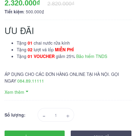
2.320.000₫
2.820.000₫
Tiết kiệm
: 500.000₫
ƯU ĐÃI
Tặng
01
chai nước rửa kính
Tặng
02
lượt vá lốp
MIỄN PHÍ
Tặng
01 VOUCHER
giảm 25%
Bảo hiểm TNDS
ÁP DỤNG CHO CÁC ĐƠN HÀNG ONLINE TẠI HÀ NỘI. GỌI
NGAY
084.89.11111
Xem thêm
-
+
Số lượng: