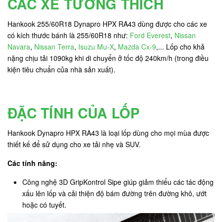
CÁC XE TƯƠNG THÍCH
Hankook 255/60R18 Dynapro HPX RA43 dùng được cho các xe
có kích thước bánh là 255/60R18 như:
Ford Everest
,
Nissan
Navara
,
Nissan Terra
,
Isuzu Mu-X
,
Mazda Cx-9
,... Lốp cho khả
nặng chịu tải 1090kg khi di chuyển ở tốc độ 240km/h (trong điều
kiện tiêu chuẩn của nhà sản xuất).
ĐẶC TÍNH CỦA LỐP
Hankook Dynapro HPX RA43 là loại lốp dùng cho mọi mùa được
thiết kế để sử dụng cho xe tải nhẹ và SUV.
Các tính năng:
Công nghệ 3D GripKontrol Sipe giúp giảm thiểu các tác động
xấu lên lốp và cải thiện độ bám đường trên đường khô, ướt
hoặc có tuyết.