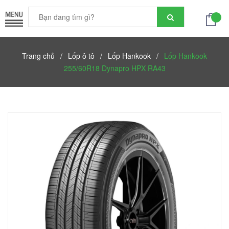
Trang chủ
/
Lốp ô tô
/
Lốp Hankook
/
Lốp Hankook
255/60R18 Dynapro HPX RA43