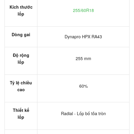
Kích thước
255/60R18
lốp
Dòng gai
Dynapro HPX RA43
Độ rộng
255 mm
lốp
Tỷ lệ chiều
60%
cao
Thiết kế
Radial - Lốp bố tỏa tròn
lốp