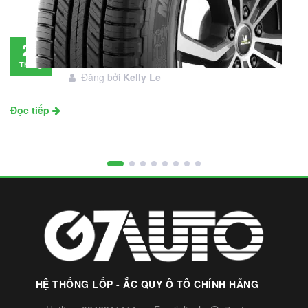
Đánh giá lốp Michelin Primacy SUV: Đáng
28
đầu tư không?
Tháng
Đăng bởi
Kelly Le
11
Đọc tiếp
HỆ THỐNG LỐP - ẮC QUY Ô TÔ CHÍNH HÃNG