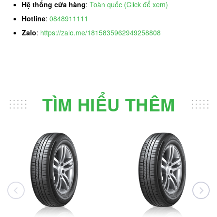
Hệ thống cửa hàng
:
Toàn quốc (Click để xem)
Hotline
:
0848911111
Zalo
:
https://zalo.me/1815835962949258808
TÌM HIỂU THÊM