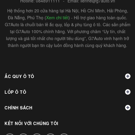
Hotline:
0848911111
-
Email:
lienhe@g7auto.vn
Hệ thống hơn 20 cửa hàng tại Hà Nội, Hồ Chí Minh, Hải Phòng,
Đà Nẵng, Phú Thọ (
Xem chi tiết
) - Hỗ trợ giao hàng toàn quốc.
G7Auto là chuỗi bán lẻ ắc quy, lốp & phụ tùng ô tô. Các sản phẩm
tại G7Auto 100% chính hãng. Với phương châm “Uy tín, chất
lượng và giá tốt nhất cho người tiêu dùng”, G7Auto vinh hạnh trở
thành người bạn tin cậy luôn đồng hành cùng quý khách hàng.
ẮC QUY Ô TÔ
LỐP Ô TÔ
CHÍNH SÁCH
KẾT NỐI VỚI CHÚNG TÔI