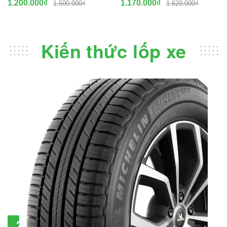
1.200.000₫
1.170.000₫
1.500.000₫
1.620.000₫
Kiến thức lốp xe
Đánh giá lốp Michelin Primacy SUV: Đáng
28