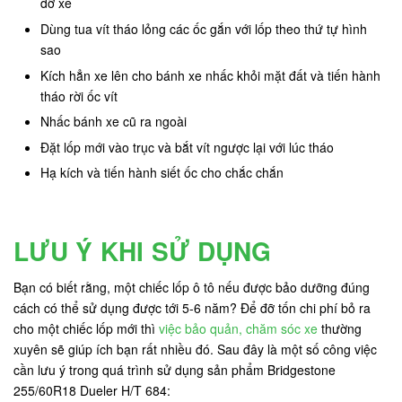
đỡ xe
Dùng tua vít tháo lỏng các ốc gắn với lốp theo thứ tự hình
sao
Kích hẳn xe lên cho bánh xe nhấc khỏi mặt đất và tiến hành
tháo rời ốc vít
Nhấc bánh xe cũ ra ngoài
Đặt lốp mới vào trục và bắt vít ngược lại với lúc tháo
Hạ kích và tiến hành siết ốc cho chắc chắn
LƯU Ý KHI SỬ DỤNG
Bạn có biết rằng, một chiếc lốp ô tô nếu được bảo dưỡng đúng
cách có thể sử dụng được tới 5-6 năm? Để đỡ tốn chi phí bỏ ra
cho một chiếc lốp mới thì
việc bảo quản, chăm sóc xe
thường
xuyên sẽ giúp ích bạn rất nhiều đó. Sau đây là một số công việc
cần lưu ý trong quá trình sử dụng sản phẩm Bridgestone
255/60R18 Dueler H/T 684: