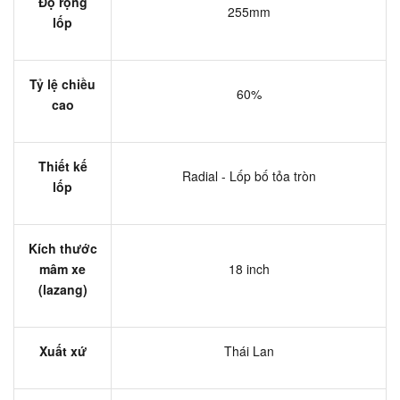
Độ rộng
255mm
lốp
Tỷ lệ chiều
60%
cao
Thiết kế
Radial - Lốp bố tỏa tròn
lốp
Kích thước
mâm xe
18 inch
(lazang)
Xuất xứ
Thái Lan