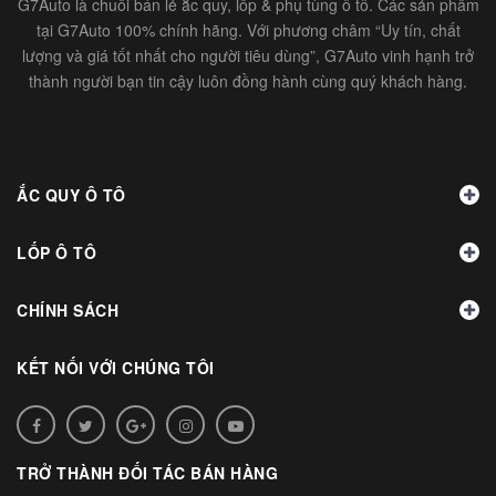
G7Auto là chuỗi bán lẻ ắc quy, lốp & phụ tùng ô tô. Các sản phẩm
tại G7Auto 100% chính hãng. Với phương châm “Uy tín, chất
lượng và giá tốt nhất cho người tiêu dùng”, G7Auto vinh hạnh trở
thành người bạn tin cậy luôn đồng hành cùng quý khách hàng.
ẮC QUY Ô TÔ
LỐP Ô TÔ
CHÍNH SÁCH
KẾT NỐI VỚI CHÚNG TÔI
TRỞ THÀNH ĐỐI TÁC BÁN HÀNG