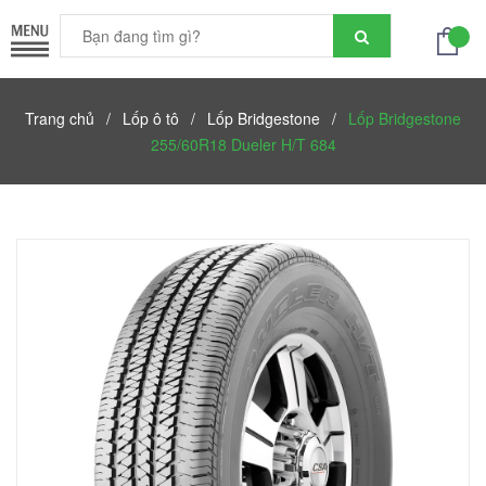
Trang chủ
/
Lốp ô tô
/
Lốp Bridgestone
/
Lốp Bridgestone
255/60R18 Dueler H/T 684