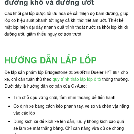
đường khô và đường ướt
Các khối gai lốp được tối ưu hóa để cải thiện độ bám đường, giúp
lốp có hiệu suất phanh tốt ngay cả khi thời tiết ẩm ướt. Thiết kế
mặt lốp hiện đại đẩy nhanh quả trình thoát nước ra khỏi lốp khi đi
đường ướt, giảm thiểu nguy cơ trơn trượt.
HƯỚNG DẪN LẮP LỐP
Để lắp sản phẩm lốp Bridgestone 255/60R18 Dueler H/T 684 cho
xe, chỉ cần tuân thủ theo
quy trình tháo lắp lốp ô tô
thông thường.
Dưới đây là hướng dẫn cơ bản của G7Auto:
Tìm chỗ đậu vững chãi, tầm nhìn thoáng để tiến hành.
Cố định xe bằng cách kéo phanh tay, về số và chèn vật nặng
vào các lốp
Dùng kích xe để kích xe lên dần, lưu ý không kích cao quá
sẽ làm xe mất thăng bằng. Chỉ cần nâng vừa đủ để chống