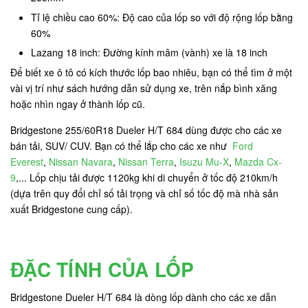
Tỉ lệ chiều cao 60%: Độ cao của lốp so với độ rộng lốp bằng
60%
Lazang 18 inch: Đường kính mâm (vành) xe là 18 inch
Để biết xe ô tô có kích thước lốp bao nhiêu, bạn có thể tìm ở một
vài vị trí như sách hướng dẫn sử dụng xe, trên nắp bình xăng
hoặc nhìn ngay ở thành lốp cũ.
Bridgestone 255/60R18 Dueler H/T 684 dùng được cho các xe
bán tải, SUV/ CUV. Bạn có thể lắp cho các xe như
Ford
Everest
,
Nissan Navara
,
Nissan Terra
,
Isuzu Mu-X
,
Mazda Cx-
9
,... Lốp chịu tải được 1120kg khi di chuyển ở tốc độ 210km/h
(dựa trên quy đổi chỉ số tải trọng và chỉ số tốc độ mà nhà sản
xuất Bridgestone cung cấp).
ĐẶC TÍNH CỦA LỐP
Bridgestone Dueler H/T 684 là dòng lốp dành cho các xe dẫn