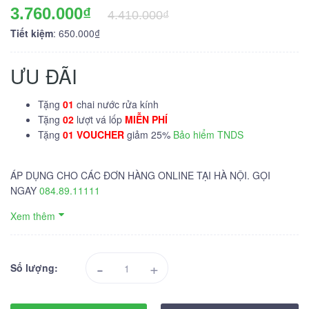
3.760.000₫
4.410.000₫
Tiết kiệm
: 650.000₫
ƯU ĐÃI
Tặng
01
chai nước rửa kính
Tặng
02
lượt vá lốp
MIỄN PHÍ
Tặng
01 VOUCHER
giảm 25%
Bảo hiểm TNDS
ÁP DỤNG CHO CÁC ĐƠN HÀNG ONLINE TẠI HÀ NỘI. GỌI
NGAY
084.89.11111
Xem thêm
-
+
Số lượng: