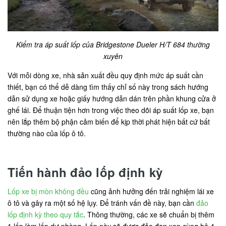
Kiểm tra áp suất lốp của Bridgestone Dueler H/T 684 thường
xuyên
Với mỗi dòng xe, nhà sản xuất đều quy định mức áp suất cần
thiết, bạn có thể dễ dàng tìm thấy chỉ số này trong sách hướng
dẫn sử dụng xe hoặc giấy hướng dẫn dán trên phần khung cửa ở
ghế lái. Để thuận tiện hơn trong việc theo dõi áp suất lốp xe, bạn
nên lắp thêm bộ phận cảm biến để kịp thời phát hiện bất cứ bất
thường nào của lốp ô tô.
Tiến hành đảo lốp định kỳ
Lốp xe bị mòn không đều
cũng ảnh hưởng đến trải nghiệm lái xe
ô tô và gây ra một số hệ lụy. Để tránh vấn đề này, bạn cần
đảo
lốp định kỳ theo quy tắc
. Thông thường, các xe sẽ chuẩn bị thêm
1 lốp làm lốp dự phòng. Lốp này sẽ được đảo đan xen cùng hệ 4