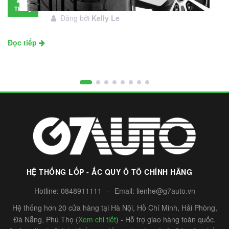
đầu tư không?
Tháng
Đăng bởi
Kelly Le
11
Đọc tiếp
HỆ THỐNG LỐP - ẮC QUY Ô TÔ CHÍNH HÃNG
Hotline:
0848911111
-
Email:
lienhe@g7auto.vn
Hệ thống hơn 20 cửa hàng tại Hà Nội, Hồ Chí Minh, Hải Phòng,
Đà Nẵng, Phú Thọ (
Xem chi tiết
) - Hỗ trợ giao hàng toàn quốc.