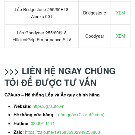
Lốp Bridgestone 255/60R18
Bridgestone
XEM
Alenza 001
Lốp Goodyear 255/60R18
Goodyear
XEM
EfficientGrip Performance SUV
>>> LIÊN HỆ NGAY CHÚNG
TÔI ĐỂ ĐƯỢC TƯ VẤN
G7Auto – Hệ thống Lốp và Ắc quy chính hãng
Website
:
https://g7auto.vn
Hệ thống cửa hàng
:
Toàn quốc (Click để xem)
Hotline
:
0848911111
Zalo
:
https://zalo.me/1915835962949258808