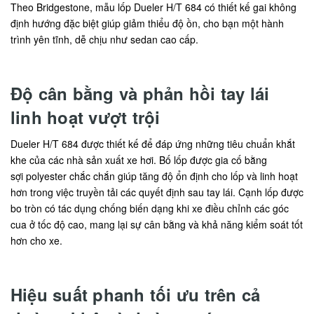
Theo Bridgestone, mẫu lốp Dueler H/T 684 có thiết kế gai không
định hướng đặc biệt giúp giảm thiểu độ ồn, cho bạn một hành
trình yên tĩnh, dễ chịu như sedan cao cấp.
Độ cân bằng và phản hồi tay lái
linh hoạt vượt trội
Dueler H/T 684 được thiết kế để đáp ứng những tiêu chuẩn khắt
khe của các nhà sản xuất xe hơi. Bố lốp được gia cố bằng
sợi polyester chắc chắn giúp tăng độ ổn định cho lốp và linh hoạt
hơn trong việc truyền tải các quyết định sau tay lái. Cạnh lốp được
bo tròn có tác dụng chống biến dạng khi xe điều chỉnh các góc
cua ở tốc độ cao, mang lại sự cân bằng và khả năng kiểm soát tốt
hơn cho xe.
Hiệu suất phanh tối ưu trên cả