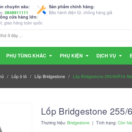
ấn chuyên sâu:
Sản phẩm chính hãng:
ne:
0848911111
Bảo hành điện tử, chống hàng giả
hống cửa hàng lớn:
ốt, giao hàng toàn quốc
PHỤ TÙNG KHÁC
PHỤ KIỆN
DỊCH VỤ
hủ
/
Lốp ô tô
/
Lốp Bridgestone
/
Lốp Bridgestone 255/60R18 Al
Lốp Bridgestone 255/
Thương hiệu:
Bridgestone
|
Tình trạng:
Còn hà