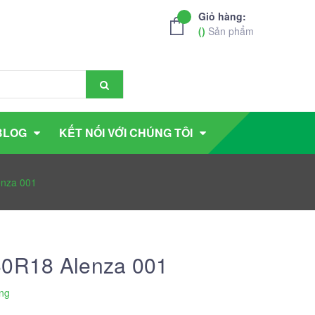
Giỏ hàng:
(
)
Sản phẩm
BLOG
KẾT NỐI VỚI CHÚNG TÔI
enza 001
60R18 Alenza 001
ng