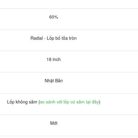
60%
Radial - Lốp bố tỏa tròn
18 inch
Nhật Bản
Lốp không săm (
so sánh với lốp có săm tại đây
)
Mới