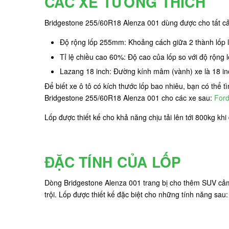
CÁC XE TƯƠNG THÍCH
Bridgestone 255/60R18 Alenza 001 dùng được cho tất cả
Độ rộng lốp 255mm: Khoảng cách giữa 2 thành lốp
Tỉ lệ chiều cao 60%: Độ cao của lốp so với độ rộng
Lazang 18 inch: Đường kính mâm (vành) xe là 18 in
Để biết xe ô tô có kích thước lốp bao nhiêu, bạn có thể 
Bridgestone 255/60R18 Alenza 001 cho các xe sau:
Ford
Lốp được thiết kế cho khả năng chịu tải lên tới 800kg khi
ĐẶC TÍNH CỦA LỐP
Dòng Bridgestone Alenza 001 trang bị cho thêm SUV cảm 
trội. Lốp được thiết kế đặc biệt cho những tính năng sau: