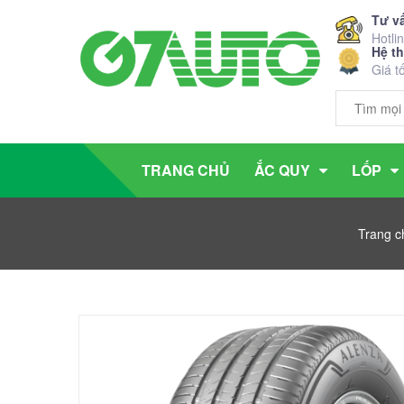
Tư v
Hotli
Hệ t
Giá t
TRANG CHỦ
ẮC QUY
LỐP
Trang c