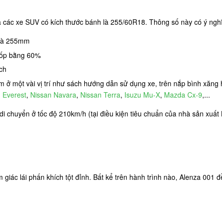
 các xe SUV có kích thước bánh là 255/60R18. Thông số này có ý ngh
 là 255mm
 lốp bằng 60%
ch
tìm ở một vài vị trí như sách hướng dẫn sử dụng xe, trên nắp bình xăng
 Everest
,
Nissan Navara
,
Nissan Terra
,
Isuzu Mu-X
,
Mazda Cx-9
,...
 di chuyển ở tốc độ 210km/h (tại điều kiện tiêu chuẩn của nhà sản xuất
giác lái phấn khích tột đỉnh. Bất kể trên hành trình nào, Alenza 001