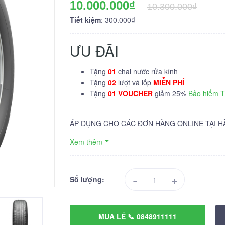
10.000.000₫
10.300.000₫
Tiết kiệm
: 300.000₫
ƯU ĐÃI
Tặng
01
chai nước rửa kính
Tặng
02
lượt vá lốp
MIỄN PHÍ
Tặng
01 VOUCHER
giảm 25%
Bảo hiểm 
ÁP DỤNG CHO CÁC ĐƠN HÀNG ONLINE TẠI H
Xem thêm
-
+
Số lượng:
MUA LẺ 📞 0848911111