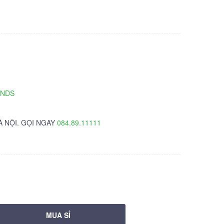
TNDS
À NỘI. GỌI NGAY
084.89.11111
MUA SỈ