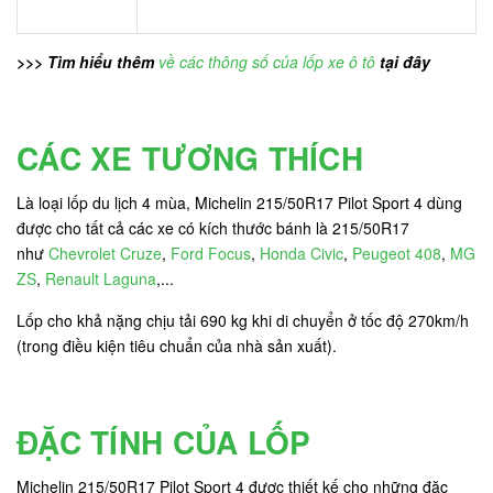
>>> Tìm hiểu thêm
về các thông số của lốp xe ô tô
tại đây
CÁC XE TƯƠNG THÍCH
Là loại lốp du lịch 4 mùa, Michelin 215/50R17 Pilot Sport 4 dùng
được cho tất cả các xe có kích thước bánh là 215/50R17
như
Chevrolet Cruze
,
Ford Focus
,
Honda Civic
,
Peugeot 408
,
MG
ZS
,
Renault Laguna
,...
Lốp cho khả nặng chịu tải 690 kg khi di chuyển ở tốc độ 270km/h
(trong điều kiện tiêu chuẩn của nhà sản xuất).
ĐẶC TÍNH CỦA LỐP
Michelin 215/50R17 Pilot Sport 4 được thiết kế cho những đặc