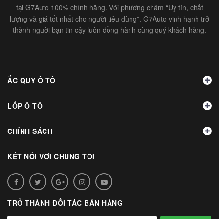
tại G7Auto 100% chính hãng. Với phương châm “Uy tín, chất
lượng và giá tốt nhất cho người tiêu dùng”, G7Auto vinh hạnh trở
thành người bạn tin cậy luôn đồng hành cùng quý khách hàng.
ẮC QUY Ô TÔ
LỐP Ô TÔ
CHÍNH SÁCH
KẾT NỐI VỚI CHÚNG TÔI
TRỞ THÀNH ĐỐI TÁC BÁN HÀNG