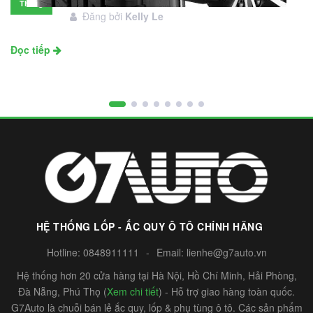
Tháng
Đăng bởi
Kelly Le
11
Đọc tiếp
HỆ THỐNG LỐP - ẮC QUY Ô TÔ CHÍNH HÃNG
Hotline:
0848911111
-
Email:
lienhe@g7auto.vn
Hệ thống hơn 20 cửa hàng tại Hà Nội, Hồ Chí Minh, Hải Phòng,
Đà Nẵng, Phú Thọ (
Xem chi tiết
) - Hỗ trợ giao hàng toàn quốc.
G7Auto là chuỗi bán lẻ ắc quy, lốp & phụ tùng ô tô. Các sản phẩm