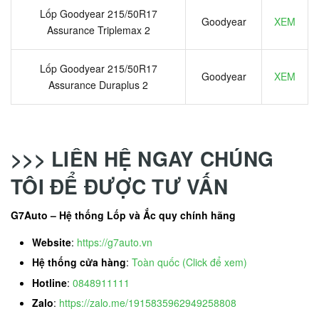
Lốp Goodyear 215/50R17
Goodyear
XEM
Assurance Triplemax 2
Lốp Goodyear 215/50R17
Goodyear
XEM
Assurance Duraplus 2
>>> LIÊN HỆ NGAY CHÚNG
TÔI ĐỂ ĐƯỢC TƯ VẤN
G7Auto – Hệ thống Lốp và Ắc quy chính hãng
Website
:
https://g7auto.vn
Hệ thống cửa hàng
:
Toàn quốc (Click để xem)
Hotline
:
0848911111
Zalo
:
https://zalo.me/1915835962949258808