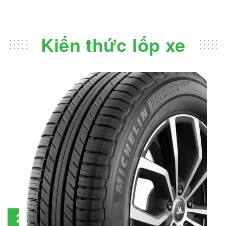
Kiến thức lốp xe
Đánh giá lốp Michelin Primacy SUV: Đáng
28
đầu tư không?