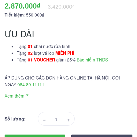
2.870.000₫
3.420.000₫
Tiết kiệm
: 550.000₫
ƯU ĐÃI
Tặng
01
chai nước rửa kính
Tặng
02
lượt vá lốp
MIỄN PHÍ
Tặng
01 VOUCHER
giảm 25%
Bảo hiểm TNDS
ÁP DỤNG CHO CÁC ĐƠN HÀNG ONLINE TẠI HÀ NỘI. GỌI
NGAY
084.89.11111
Xem thêm
-
+
Số lượng: