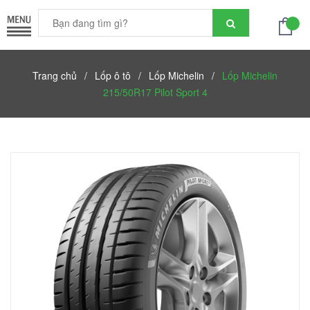
Trang chủ
/
Lốp ô tô
/
Lốp Michelin
/
Lốp Michelin
215/50R17 Pilot Sport 4