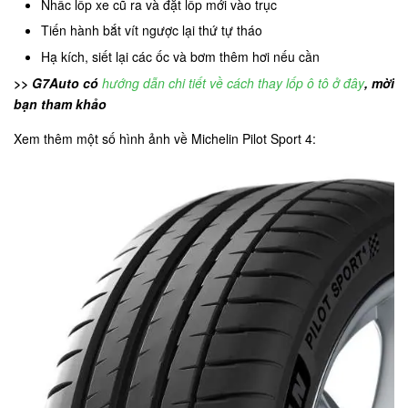
Nhấc lốp xe cũ ra và đặt lốp mới vào trục
Tiến hành bắt vít ngược lại thứ tự tháo
Hạ kích, siết lại các ốc và bơm thêm hơi nếu cần
>> G7Auto có
hướng dẫn chi tiết về cách thay lốp ô tô ở đây
, mời
bạn tham khảo
Xem thêm một số hình ảnh về Michelin Pilot Sport 4: