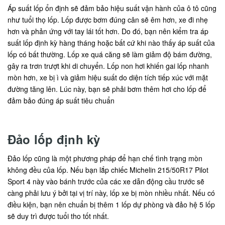
Áp suất lốp ổn định sẽ đảm bảo hiệu suất vận hành của ô tô cũng
như tuổi thọ lốp. Lốp được bơm đúng cân sẽ êm hơn, xe đi nhẹ
hơn và phản ứng với tay lái tốt hơn. Do đó, bạn nên kiểm tra áp
suất lốp định kỳ hàng tháng hoặc bất cứ khi nào thấy áp suất của
lốp có bất thường. Lốp xe quá căng sẽ làm giảm độ bám đường,
gây ra trơn trượt khi di chuyển. Lốp non hơi khiến gai lốp nhanh
mòn hơn, xe bị ì và giảm hiệu suất do diện tích tiếp xúc với mặt
đường tăng lên. Lúc này, bạn sẽ phải bơm thêm hơi cho lốp để
đảm bảo đúng áp suất tiêu chuẩn
Đảo lốp định kỳ
Đảo lốp cũng là một phương pháp để hạn chế tình trạng mòn
không đều của lốp. Nếu bạn lắp chiếc Michelin 215/50R17 Pilot
Sport 4 này vào bánh trước của các xe dẫn động cầu trước sẽ
càng phải lưu ý bởi tại vị trí này, lốp xe bị mòn nhiều nhất. Nếu có
điều kiện, bạn nên chuẩn bị thêm 1 lốp dự phòng và đảo hệ 5 lốp
sẽ duy trì được tuổi tho tốt nhất.