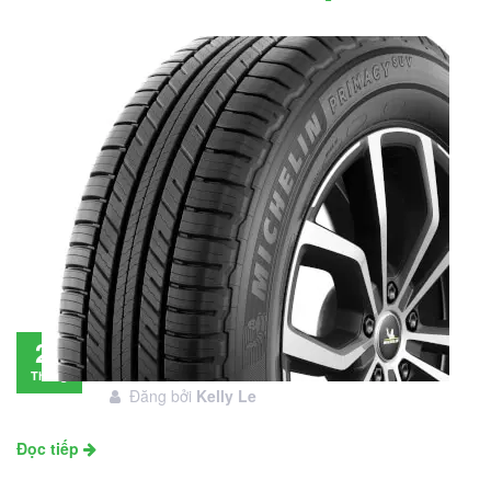
Đánh giá lốp Michelin Primacy SUV: Đáng
28
đầu tư không?
Tháng
Đăng bởi
Kelly Le
11
Đọc tiếp