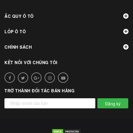
ẮC QUY Ô TÔ
LỐP Ô TÔ
CHÍNH SÁCH
KẾT NỐI VỚI CHÚNG TÔI
TRỞ THÀNH ĐỐI TÁC BÁN HÀNG
Đăng ký