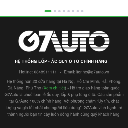
HỆ THỐNG LỐP - ẮC QUY Ô TÔ CHÍNH HÃNG
Hotline:
0848911111
-
Email:
lienhe@g7auto.vn
Hệ thống hơn 20 cửa hàng tại Hà Nội, Hồ Chí Minh, Hải Phòng,
Đà Nẵng, Phú Thọ (
Xem chi tiết
) - Hỗ trợ giao hàng toàn quốc.
G7Auto là chuỗi bán lẻ ắc quy, lốp & phụ tùng ô tô. Các sản phẩm
tại G7Auto 100% chính hãng. Với phương châm “Uy tín, chất
lượng và giá tốt nhất cho người tiêu dùng”, G7Auto vinh hạnh trở
thành người bạn tin cậy luôn đồng hành cùng quý khách hàng.