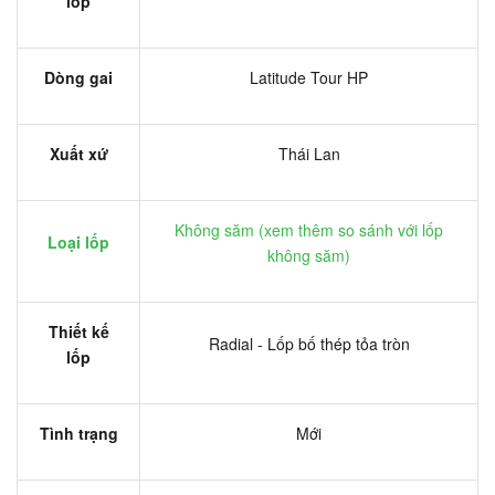
lốp
Dòng gai
Latitude Tour HP
Xuất xứ
Thái Lan
Không săm (xem thêm so sánh với lốp
Loại lốp
không săm)
Thiết kế
Radial - Lốp bố thép tỏa tròn
lốp
Tình trạng
Mới