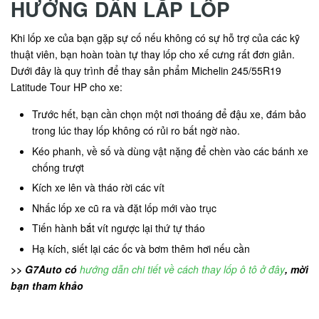
HƯỚNG DẪN LẮP LỐP
Khi lốp xe của bạn gặp sự cố nếu không có sự hỗ trợ của các kỹ
thuật viên, bạn hoàn toàn tự thay lốp cho xế cưng rất đơn giản.
Dưới đây là quy trình để thay sản phẩm Michelin 245/55R19
Latitude Tour HP cho xe:
Trước hết, bạn cần chọn một nơi thoáng để đậu xe, đám bảo
trong lúc thay lốp không có rủi ro bất ngờ nào.
Kéo phanh, về số và dùng vật nặng để chèn vào các bánh xe
chống trượt
Kích xe lên và tháo rời các vít
Nhấc lốp xe cũ ra và đặt lốp mới vào trục
Tiến hành bắt vít ngược lại thứ tự tháo
Hạ kích, siết lại các ốc và bơm thêm hơi nếu cần
>> G7Auto có
hướng dẫn chi tiết về cách thay lốp ô tô ở đây
, mời
bạn tham khảo