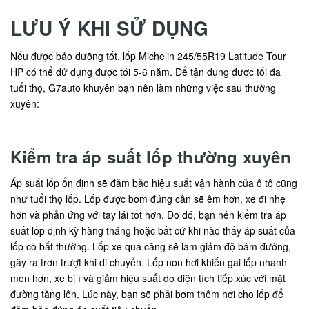
LƯU Ý KHI SỬ DỤNG
Nếu được bảo dưỡng tốt, lốp Michelin 245/55R19 Latitude Tour
HP có thể dử dụng được tới 5-6 năm. Để tận dụng được tối đa
tuổi thọ, G7auto khuyên bạn nên làm những việc sau thường
xuyên:
Kiểm tra áp suất lốp thường xuyên
Áp suất lốp ổn định sẽ đảm bảo hiệu suất vận hành của ô tô cũng
như tuổi thọ lốp. Lốp được bơm đúng cân sẽ êm hơn, xe đi nhẹ
hơn và phản ứng với tay lái tốt hơn. Do đó, bạn nên kiểm tra áp
suất lốp định kỳ hàng tháng hoặc bất cứ khi nào thấy áp suất của
lốp có bất thường. Lốp xe quá căng sẽ làm giảm độ bám đường,
gây ra trơn trượt khi di chuyển. Lốp non hơi khiến gai lốp nhanh
mòn hơn, xe bị ì và giảm hiệu suất do diện tích tiếp xúc với mặt
đường tăng lên. Lúc này, bạn sẽ phải bơm thêm hơi cho lốp để