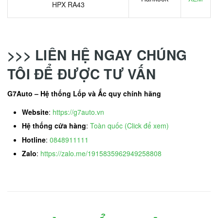
HPX RA43
>>> LIÊN HỆ NGAY CHÚNG
TÔI ĐỂ ĐƯỢC TƯ VẤN
G7Auto – Hệ thống Lốp và Ắc quy chính hãng
Website
:
https://g7auto.vn
Hệ thống cửa hàng
:
Toàn quốc (Click để xem)
Hotline
:
0848911111
Zalo
:
https://zalo.me/1915835962949258808