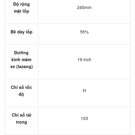
Độ rộng
245mm
mặt lốp
Bề dày lốp
55%
Đường
kính mâm
19 inch
xe (lazang)
Chỉ số tốc
H
độ
Chỉ số tải
103
trọng