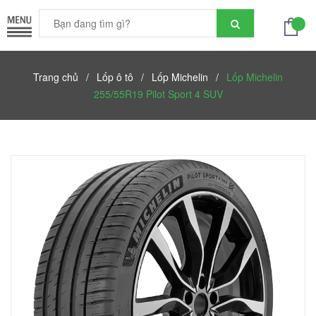
Trang chủ
/
Lốp ô tô
/
Lốp Michelin
/
Lốp Michelin
255/55R19 Pilot Sport 4 SUV