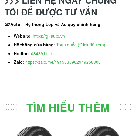
>>> LIÊN HỆ NGAY CHÚNG
TÔI ĐỂ ĐƯỢC TƯ VẤN
G7Auto – Hệ thống Lốp và Ắc quy chính hãng
Website
:
https://g7auto.vn
Hệ thống cửa hàng
:
Toàn quốc (Click để xem)
Hotline
:
0848911111
Zalo
:
https://zalo.me/1915835962949258808
TÌM HIỂU THÊM