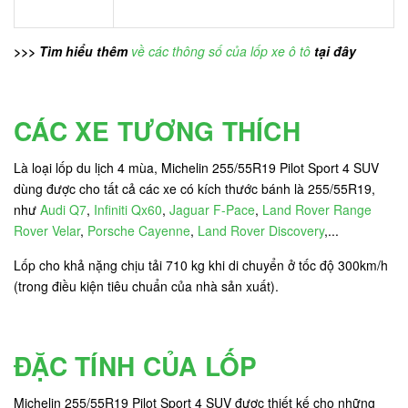
>>> Tìm hiểu thêm
về các thông số của lốp xe ô tô
tại đây
CÁC XE TƯƠNG THÍCH
Là loại lốp du lịch 4 mùa, Michelin 255/55R19 Pilot Sport 4 SUV
dùng được cho tất cả các xe có kích thước bánh là 255/55R19,
như
Audi Q7
,
Infiniti Qx60
,
Jaguar F-Pace
,
Land Rover Range
Rover Velar
,
Porsche Cayenne
,
Land Rover Discovery
,...
Lốp cho khả nặng chịu tải 710 kg khi di chuyển ở tốc độ 300km/h
(trong điều kiện tiêu chuẩn của nhà sản xuất).
ĐẶC TÍNH CỦA LỐP
Michelin 255/55R19 Pilot Sport 4 SUV được thiết kế cho những