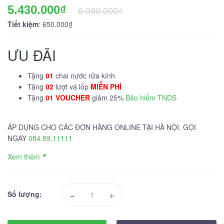
5.430.000₫
6.080.000₫
Tiết kiệm
: 650.000₫
ƯU ĐÃI
Tặng
01
chai nước rửa kính
Tặng
02
lượt vá lốp
MIỄN PHÍ
Tặng
01 VOUCHER
giảm 25%
Bảo hiểm TNDS
ÁP DỤNG CHO CÁC ĐƠN HÀNG ONLINE TẠI HÀ NỘI. GỌI
NGAY
084.89.11111
Xem thêm
-
+
Số lượng: