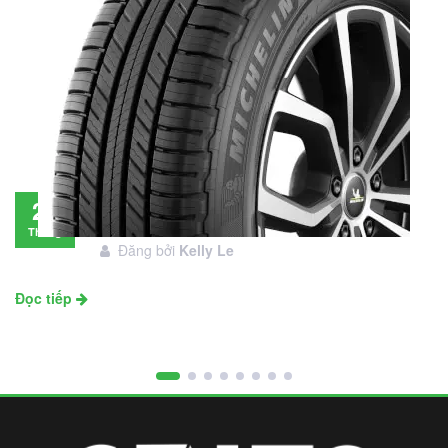
Đánh giá lốp Michelin Primacy SUV: Đáng
28
đầu tư không?
Tháng
Đăng bởi
Kelly Le
11
Đọc tiếp