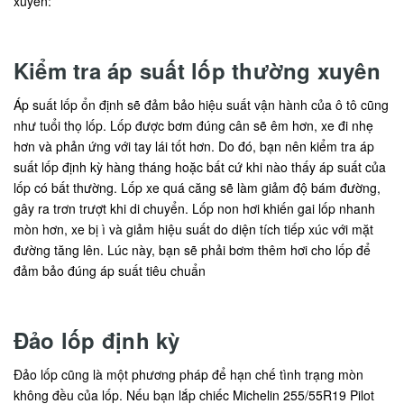
xuyên:
Kiểm tra áp suất lốp thường xuyên
Áp suất lốp ổn định sẽ đảm bảo hiệu suất vận hành của ô tô cũng
như tuổi thọ lốp. Lốp được bơm đúng cân sẽ êm hơn, xe đi nhẹ
hơn và phản ứng với tay lái tốt hơn. Do đó, bạn nên kiểm tra áp
suất lốp định kỳ hàng tháng hoặc bất cứ khi nào thấy áp suất của
lốp có bất thường. Lốp xe quá căng sẽ làm giảm độ bám đường,
gây ra trơn trượt khi di chuyển. Lốp non hơi khiến gai lốp nhanh
mòn hơn, xe bị ì và giảm hiệu suất do diện tích tiếp xúc với mặt
đường tăng lên. Lúc này, bạn sẽ phải bơm thêm hơi cho lốp để
đảm bảo đúng áp suất tiêu chuẩn
Đảo lốp định kỳ
Đảo lốp cũng là một phương pháp để hạn chế tình trạng mòn
không đều của lốp. Nếu bạn lắp chiếc Michelin 255/55R19 Pilot