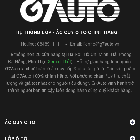
HỆ THỐNG LỐP - ẮC QUY Ô TÔ CHÍNH HÃNG
Hotline:
0848911111
-
Email:
lienhe@g7auto.vn
Hệ thống hơn 20 cửa hàng tại Hà Nội, Hồ Chí Minh, Hải Phòng,
Đà Nẵng, Phú Thọ (
Xem chi tiết
) - Hỗ trợ giao hàng toàn quốc.
G7Auto là chuỗi bán lẻ ắc quy, lốp & phụ tùng ô tô. Các sản phẩm
tại G7Auto 100% chính hãng. Với phương châm “Uy tín, chất
lượng và giá tốt nhất cho người tiêu dùng”, G7Auto vinh hạnh trở
thành người bạn tin cậy luôn đồng hành cùng quý khách hàng.
ẮC QUY Ô TÔ
LỐP Ô TÔ