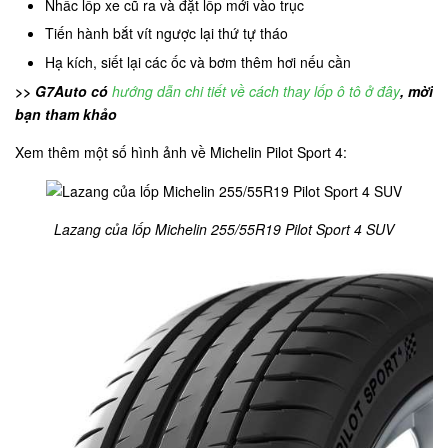
Nhấc lốp xe cũ ra và đặt lốp mới vào trục
Tiến hành bắt vít ngược lại thứ tự tháo
Hạ kích, siết lại các ốc và bơm thêm hơi nếu cần
>> G7Auto có
hướng dẫn chi tiết về cách thay lốp ô tô ở đây
, mời
bạn tham khảo
Xem thêm một số hình ảnh về Michelin Pilot Sport 4:
Lazang của lốp Michelin 255/55R19 Pilot Sport 4 SUV