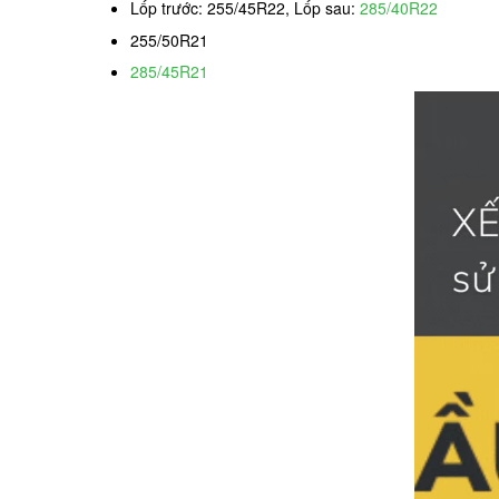
Lốp trước: 255/45R22, Lốp sau:
285/40R22
255/50R21
285/45R21