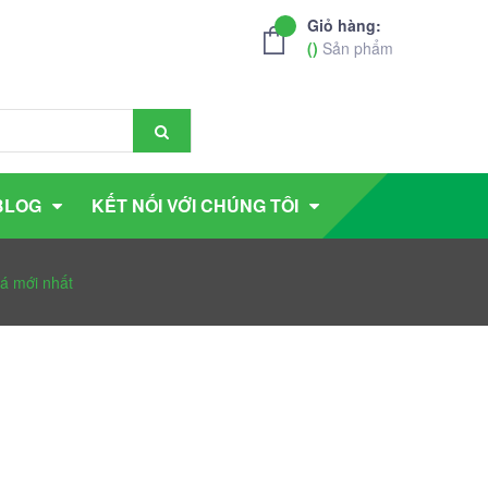
Giỏ hàng:
(
)
Sản phẩm
BLOG
KẾT NỐI VỚI CHÚNG TÔI
á mới nhất