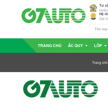
Tư v
Hotli
Hệ t
Giá t
TRANG CHỦ
ẮC QUY
LỐP
Trang chủ