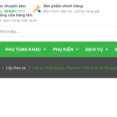
ấn chuyên sâu:
Sản phẩm chính hãng:
ne:
0848911111
Bảo hành điện tử, chống hàng giả
hống cửa hàng lớn:
ốt, giao hàng toàn quốc
PHỤ TÙNG KHÁC
PHỤ KIỆN
DỊCH VỤ
/
Lốp theo xe
/
Lốp xe Rolls-Royce Phantom: Thông số và Bảng gi