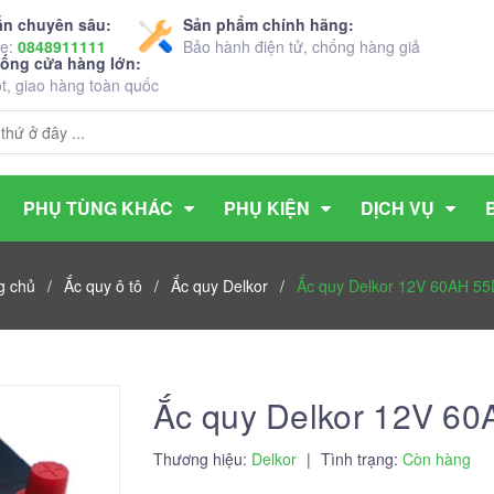
ấn chuyên sâu:
Sản phẩm chính hãng:
ne:
0848911111
Bảo hành điện tử, chống hàng giả
hống cửa hàng lớn:
ốt, giao hàng toàn quốc
PHỤ TÙNG KHÁC
PHỤ KIỆN
DỊCH VỤ
g chủ
/
Ắc quy ô tô
/
Ắc quy Delkor
/
Ắc quy Delkor 12V 60AH 5
Ắc quy Delkor 12V 6
Thương hiệu:
Delkor
|
Tình trạng:
Còn hàng