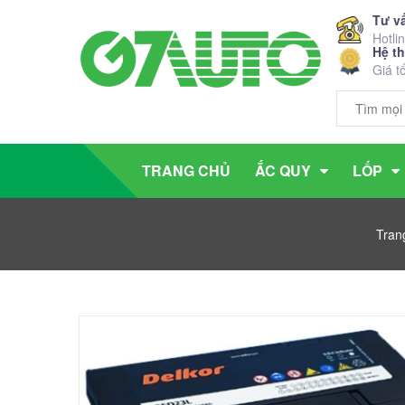
Tư v
Hotli
Hệ t
Giá t
TRANG CHỦ
ẮC QUY
LỐP
Tran