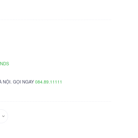
TNDS
À NỘI. GỌI NGAY
084.89.11111