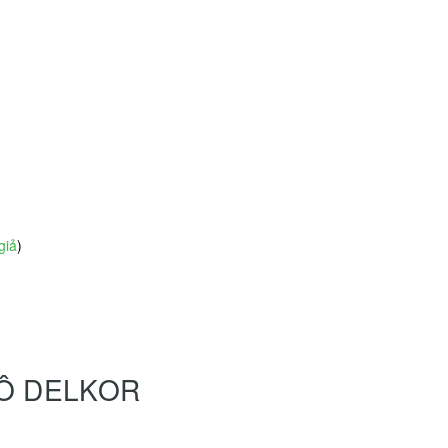
giả
)
HÔ DELKOR