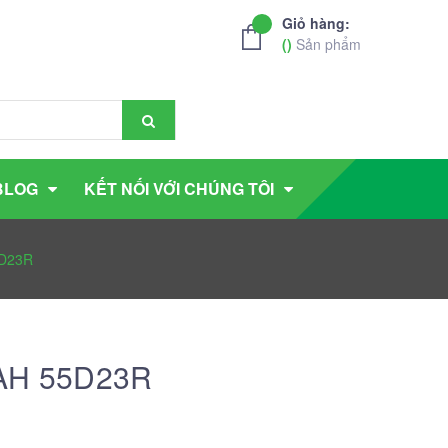
Giỏ hàng:
(
)
Sản phẩm
BLOG
KẾT NỐI VỚI CHÚNG TÔI
5D23R
0AH 55D23R