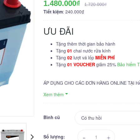
1.480.000₫
1.720.000₫
Tiết kiệm
: 240.000₫
ƯU ĐÃI
Tặng thêm thời gian bảo hành
Tặng
01
chai nước rửa kính
Tặng
02
lượt vá lốp
MIỄN PHÍ
Tặng
01 VOUCHER
giảm 25%
Bảo hiểm 
ÁP DỤNG CHO CÁC ĐƠN HÀNG ONLINE TẠI H
Xem thêm
Bình cũ
-
+
Số lượng: