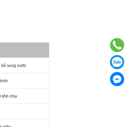
 bổ sung nước
 bình
i khó chịu
n giản