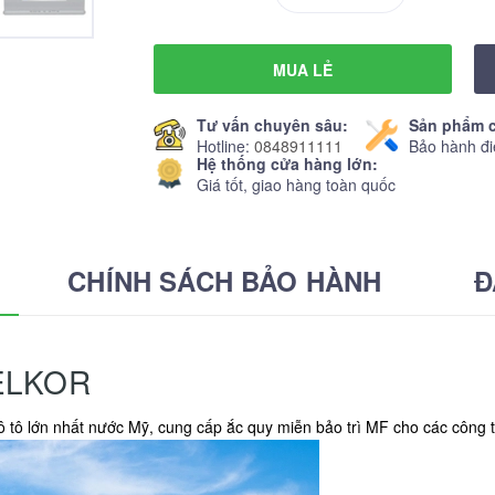
MUA LẺ
Tư vấn chuyên sâu:
Sản phẩm c
Hotline:
0848911111
Bảo hành đi
Hệ thống cửa hàng lớn:
Giá tốt, giao hàng toàn quốc
CHÍNH SÁCH BẢO HÀNH
Đ
ELKOR
 ô tô lớn nhất nước Mỹ, cung cấp ắc quy miễn bảo trì MF cho các công