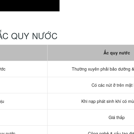
 ẮC QUY NƯỚC
Ắc quy nước
ước
Thường xuyên phải bảo dưỡng &
Có các nút ở trên mặt
hịu
Khi nạp phát sinh khí có mù
Giá thấp
quy nước
Công nghệ & cấu tạo đơ