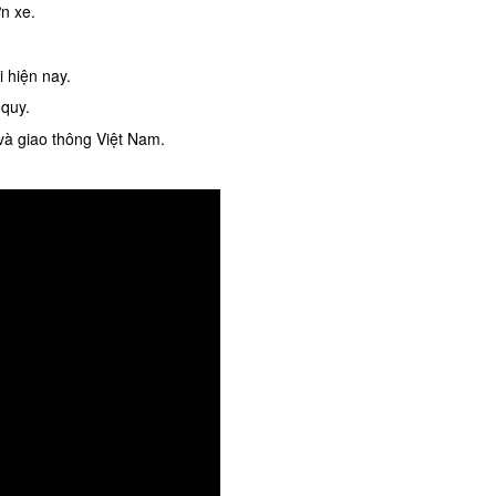
ờn xe.
i hiện nay.
 quy.
và giao thông Việt Nam.