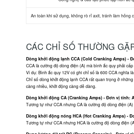
An toàn khi sử dụng, không rò rỉ axit, tránh làm hỏng c
CÁC CHỈ SỐ THƯỜNG GẶ
Dòng khởi động lạnh CCA (Cold Cranking Amps) - Đơ
CCA là cường độ dòng điện (A) mà bình ắc quy phải cấp t
Ví dụ: Bình ắc quy 12V có ghi chỉ số là 600 CCA nghĩa là
Chỉ số dòng khởi động lạnh CCA rất quan trọng ở những 
càng nhiều, khởi động càng dễ dàng.
Dòng khởi động CA (Cranking Amps) - Đơn vị tính: 
Tương tự như CCA nhưng CA là cường độ dòng điện (A) mà
Dòng khởi động nóng HCA (Hot Cranking Amps) - Đơ
Tương tự như CCA nhưng HCA là cường độ dòng điện (A) m
Dung lượng dữ trữ RC (Reserve Capacity) - Đơn vị tí