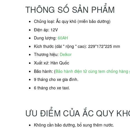
THÔNG SỐ SẢN PHẨM
Chủng loại: Ắc quy khô (miễn bảo dưỡng)
Điện áp: 12V
Dung lượng:
60AH
Kích thước (dài * rộng * cao): 229*172*225 mm
Thương hiệu:
Delkor
Xuất xứ: Hàn Quốc
Bảo hành: (
Bảo hành điện tử cùng tem chống hàng 
9 tháng cho xe gia đình.
6 tháng cho xe taxi.
ƯU ĐIỂM CỦA ẮC QUY K
Không cần bảo dưỡng, bổ sung thêm nước.