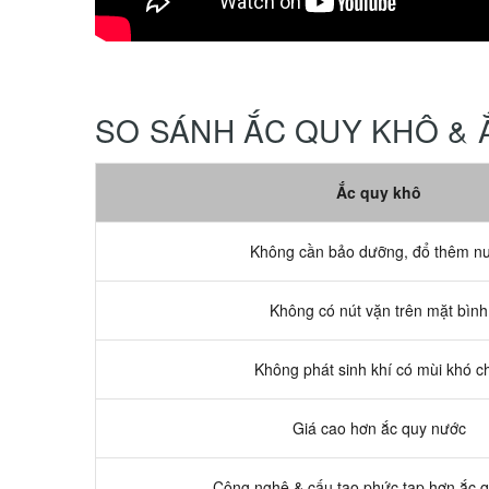
SO SÁNH ẮC QUY KHÔ &
Ắc quy khô
Không cần bảo dưỡng, đổ thêm n
Không có nút vặn trên mặt bình
Không phát sinh khí có mùi khó c
Giá cao hơn ắc quy nước
Công nghệ & cấu tạo phức tạp hơn ắc 