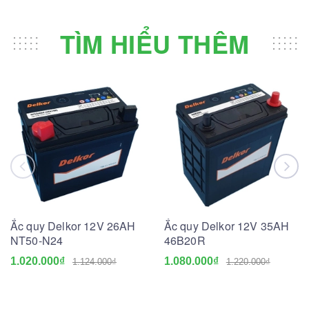
TÌM HIỂU THÊM
Ắc quy Delkor 12V 26AH
Ắc quy Delkor 12V 35AH
NT50-N24
46B20R
1.020.000₫
1.080.000₫
1.124.000₫
1.220.000₫