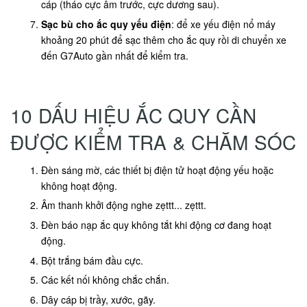
cáp (tháo cực âm trước, cực dương sau).
Sạc bù cho ắc quy yếu điện
: để xe yếu điện nổ máy
khoảng 20 phút để sạc thêm cho ắc quy rồi di chuyển xe
đến G7Auto gần nhất để kiểm tra.
10 DẤU HIỆU ẮC QUY CẦN
ĐƯỢC KIỂM TRA & CHĂM SÓC
Đèn sáng mờ, các thiết bị điện tử hoạt động yếu hoặc
không hoạt động.
Âm thanh khởi động nghe zẹttt... zẹttt.
Đèn báo nạp ắc quy không tắt khi động cơ đang hoạt
động.
Bột trắng bám đầu cực.
Các kết nối không chắc chắn.
Dây cáp bị trầy, xước, gãy.