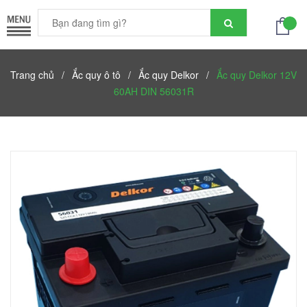
Trang chủ
/
Ắc quy ô tô
/
Ắc quy Delkor
/
Ắc quy Delkor 12V
60AH DIN 56031R