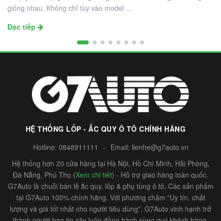
giống nhau. Không chỉ tùy vào model ...
Đọc tiếp
HỆ THỐNG LỐP - ẮC QUY Ô TÔ CHÍNH HÃNG
Hotline:
0848911111
-
Email:
lienhe@g7auto.vn
Hệ thống hơn 20 cửa hàng tại Hà Nội, Hồ Chí Minh, Hải Phòng,
Đà Nẵng, Phú Thọ (
Xem chi tiết
) - Hỗ trợ giao hàng toàn quốc.
G7Auto là chuỗi bán lẻ ắc quy, lốp & phụ tùng ô tô. Các sản phẩm
tại G7Auto 100% chính hãng. Với phương châm “Uy tín, chất
lượng và giá tốt nhất cho người tiêu dùng”, G7Auto vinh hạnh trở
thành người bạn tin cậy luôn đồng hành cùng quý khách hàng.