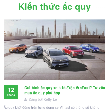
Kiến thức ắc quy
Giá bình ắc quy xe ô tô điện VinFast? Tư vấn
12
mua ắc quy phù hợp
Tháng
Đăng bởi
Kelly Le
12
Ắc quy khởi động trên từng dòng xe Vinfast có thông số không