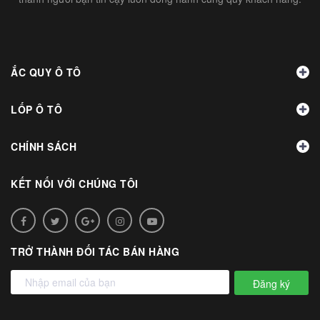
ẮC QUY Ô TÔ
LỐP Ô TÔ
CHÍNH SÁCH
KẾT NỐI VỚI CHÚNG TÔI
TRỞ THÀNH ĐỐI TÁC BÁN HÀNG
Đăng ký