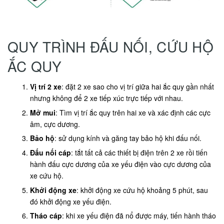
QUY TRÌNH ĐẤU NỐI, CỨU HỘ
ẮC QUY
Vị trí 2 xe
: đặt 2 xe sao cho vị trí giữa hai ắc quy gần nhất
nhưng không để 2 xe tiếp xúc trực tiếp với nhau.
Mở mui
: Tìm vị trí ắc quy trên hai xe và xác định các cực
âm, cực dương.
Bảo hộ
: sử dụng kính và găng tay bảo hộ khi đấu nối.
Đấu nối cáp
: tắt tất cả các thiết bị điện trên 2 xe rồi tiến
hành đấu cực dương của xe yếu điện vào cực dương của
xe cứu hộ.
Khởi động xe
: khởi động xe cứu hộ khoảng 5 phút, sau
đó khởi động xe yếu điện.
Tháo cáp
: khi xe yếu điện đã nổ được máy, tiến hành tháo